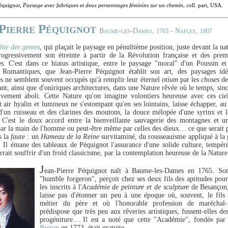
Péquignot,
Paysage avec fabriques et deux personnages féminins sur un chemin
, coll. part, USA.
Pierre Péquignot
Baume-les-Dames,
- Naples,
1765
1807
hie des genres
, qui plaçait le paysage en pénultième position, juste devant la na
rogressivement son étreinte à partir de la Révolution française et des prem
s. C'est dans ce hiatus artistique, entre le paysage "moral" d'un Poussin et
 Romantiques, que Jean-Pierre Péquignot établit son art, des paysages idé
s ne semblent souvent occupés qu'à remplir leur éternel
otium
par les
choses
de 
nt, ainsi que d'oniriques architectures, dans une Nature rêvée où le temps, sino
tivement aboli. Cette Nature qu'on imagine volontiers heureuse avec ces cie
t air hyalin et lumineux ne s'estompant qu'en ses lointains, laisse échapper, au
 d'un ruisseau et des clarines des moutons, la douce mélopée d'une syrinx et l
 C'est le doux accord entre la bienveillante sauvagerie des montagnes et un
ar la main de l'homme ou peut-être même par celles des dieux… ce que serait p
s la
faute
: un
Hameau de la Reine
survitaminé, du rousseauisme appliqué à la 
Il émane des tableaux de Péquignot l'assurance d'une solide culture, tempér
rrait souffrir d'un froid classicisme, par la contemplation heureuse de la Nature
J
ean-Pierre Péquignot naît à Baume-les-Dames en 1765. So
"humble forgeron", perçoit chez ses deux fils des aptitudes pour 
les inscrits à l'
Académie de peinture et de sculpture
de Besançon,
laisse pas d'étonner un peu à une époque où, souvent, le fils
métier du père et où l'honorable profession de maréchal-
prédispose que très peu aux rêveries artistiques, fussent-elles des
progéniture… Il est a noté que cette "Académie", fondée pa
Breton
en 1773, était gratuite.