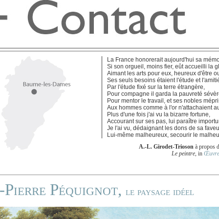
La France honorerait aujourd'hui sa mémo
Si son orgueil, moins fier, eût accueilli la g
Aimant les arts pour eux, heureux d'être ou
Ses seuls besoins étaient l'étude et l'amitié
Par l'étude fixé sur la terre étrangère,
Pour compagne il garda la pauvreté sévèr
Pour mentor le travail, et ses nobles mépri
Aux hommes comme à l'or n'attachaient au
Plus d'une fois j'ai vu la bizarre fortune,
Accourant sur ses pas, lui paraître import
Je l'ai vu, dédaignant les dons de sa faveu
Lui-même malheureux, secourir le malheur
A.-L. Girodet-Trioson
à propos d
Le peintre
, in
Œuvre
-Pierre Péquignot,
le paysage idéel