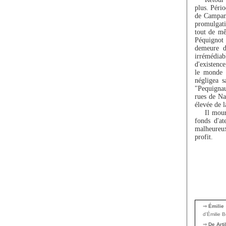
plus. Péri
de Campani
promulgati
tout de mê
Péquignot 
demeure d
irrémédiabl
d'existence
le monde 
négligea s
"Pequignau
rues de Nap
élevée de l
Il mour
fonds d'at
malheureux
profit.
⇒
Émilie
d'Émilie 
⇒
De Art