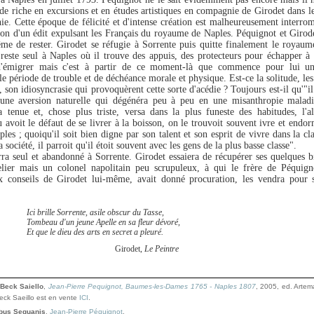
ode riche en excursions et en études artistiques en compagnie de Girodet dans l
e. Cette époque de félicité et d'intense création est malheureusement interro
on d'un édit expulsant les Français du royaume de Naples. Péquignot et Girod
me de rester. Girodet se réfugie à Sorrente puis quitte finalement le royau
reste seul à Naples où il trouve des appuis, des protecteurs pour échapper à
'émigrer mais c'est à partir de ce moment-là que commence pour lui un
e période de trouble et de déchéance morale et physique. Est-ce la solitude, les 
, son idiosyncrasie qui provoquèrent cette sorte d'acédie ? Toujours est-il qu'"il
une aversion naturelle qui dégénéra peu à peu en une misanthropie malad
a tenue et, chose plus triste, versa dans la plus funeste des habitudes, l'a
 avoit le défaut de se livrer à la boisson, on le trouvoit souvent ivre et endor
les ; quoiqu'il soit bien digne par son talent et son esprit de vivre dans la cla
a société, il parroit qu'il étoit souvent avec les gens de la plus basse classe".
ra seul et abandonné à Sorrente. Girodet essaiera de récupérer ses quelques b
elier mais un colonel napolitain peu scrupuleux, à qui le frère de Péquigno
 conseils de Girodet lui-même, avait donné procuration, les vendra pour 
Ici brille Sorrente, asile obscur du Tasse,
Tombeau d'un jeune Apelle en sa fleur dévoré,
Et que le dieu des arts en secret a pleuré.
Girodet,
Le Peintre
 Beck Saiello
,
Jean-Pierre Pequignot, Baumes-les-Dames 1765 - Naples 1807
, 2005, ed. Artema
Beck Saeillo est en vente
ICI
.
ibus Sequanis
,
Jean-Pierre Péquignot
.