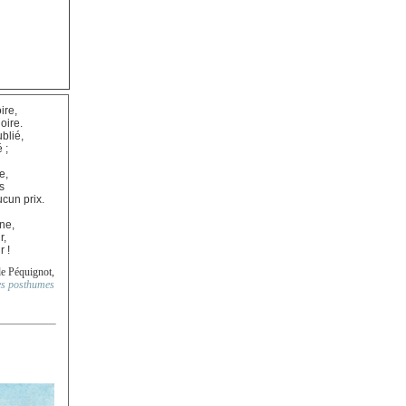
ire,
loire.
blié,
 ;
e,
s
cun prix.
une,
r,
 !
e Péquignot,
s posthumes