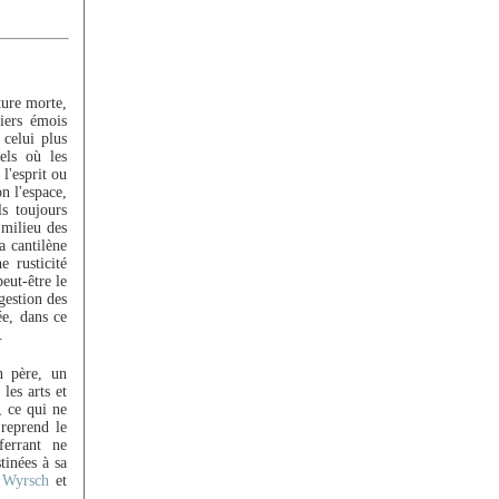
ture morte,
iers émois
 celui plus
els où les
l'esprit ou
n l'espace,
ls toujours
 milieu des
a cantilène
e rusticité
eut-être le
gestion des
ée, dans ce
.
n père, un
les arts et
 ce qui ne
 reprend le
ferrant ne
tinées à sa
r
Wyrsch
et