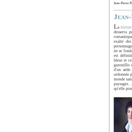
Jean-Pierre 
Jean-
L
a
hiérarc
desserra p
romantique
exalté des
personnage
en se fonda
est défini
bleus et ce
gazouillis
d'un aède.
ordonnée p
monde san
paysages… 
qu'elle pou