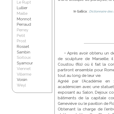
Le Rupt
Lullier
In Gallica :
Dictionnaire des s
Maille
Monnot
Perraud
Perrey
Petit
Prost
Rosset
Sambin
• Après avoir obtenu un d
Soitoux
de sculpture de Marseille, il
Syamour
Coustou (fils) où il fait la co
Viennet
partiront ensemble pour Rome 
Villerme
tout au long de leur vie.
Voisin
Agréé par l'Académie en 1
Weyl
académicien avec une statuett
exposant au Salon, Dejoux co
bâtiments de la capitale com
Geneviève ou le pavillon de Fl
Obtenant la charge de l'entre