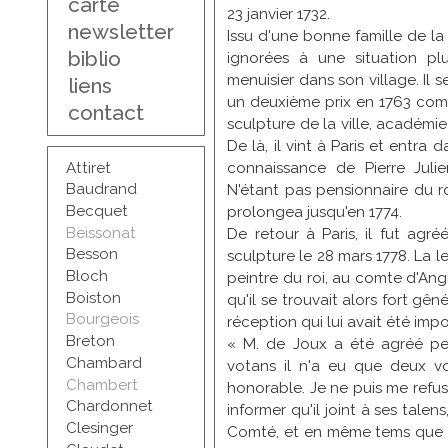
carte
23 janvier 1732.
newsletter
Issu d'une bonne famille de l
biblio
ignorées à une situation pl
menuisier dans son village. Il s
liens
un deuxième prix en 1763 com
contact
sculpture de la ville, académi
De là, il vint à Paris et entra d
Attiret
connaissance de Pierre Jul
Baudrand
N'étant pas pensionnaire du roi
Becquet
prolongea jusqu'en 1774.
Beissonat
De retour à Paris, il fut agr
Besson
sculpture le 28 mars 1778. La l
Bloch
peintre du roi, au comte d'Ang
Boiston
qu'il se trouvait alors fort g
Bourgeois
réception qui lui avait été impo
Breton
« M. de Joux a été agréé pe
Chambard
votans il n'a eu que deux vo
Chambert
honorable. Je ne puis me refu
Chardonnet
informer qu'il joint à ses tale
Clesinger
Comté, et en même tems que se