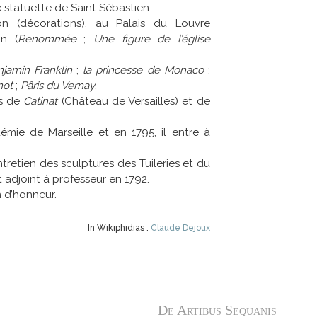
 statuette de Saint Sébastien.
bon (décorations), au Palais du Louvre
on (
Renommée
;
Une figure de l’église
jamin Franklin
;
la princesse de Monaco
;
not
;
Pâris du Vernay
.
es de
Catinat
(Château de Versailles) et de
démie de Marseille et en 1795, il entre à
entretien des sculptures des Tuileries et du
t adjoint à professeur en 1792.
 d’honneur.
In Wikiphidias :
Claude Dejoux
De Artibus Sequanis