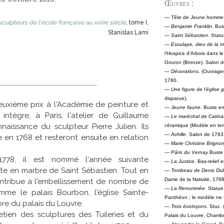
Œuvres :
—
Tête de Jeune homme
culpteurs de l'école française au xviiie siècle
, tome I,
—
Benjamin Franklin
. Bus
Stanislas Lami
—
Saint Sébastien
. Stat
—
Esculape, dieu de la 
l’Hospice d’Arbois dans le
Grozon (Bronze). Salon d
—
Décorations
. (Ouvrage
1780.
—
Une figure de l’église 
disparue).
euxième prix à l'Académie de peinture et
—
Jeune faune
. Buste e
 intègre, à Paris, l'atelier de Guillaume
—
Le maréchal de Catina
nnaissance du sculpteur Pierre Julien. Ils
céramique (Modèle en terr
—
Achille
. Salon de 1783
en 1768 et resteront ensuite en relation
—
Marie Christine Brign
—
Pâris du Vernay
.Buste
778, il est nommé l'année suivante
—
La Justice
. Bas-relief 
e en marbre de Saint Sébastien. Tout en
—
Tombeau de Denis Dubu
Dame de la Nativité, 1788
ntribue à l'embellissement de nombre de
—
La Renommée
. Statue
me le palais Bourbon, l'église Sainte-
Panthéon ; le modèle ne fu
ore du palais du Louvre.
—
Trois écoinçons
. Stuc.
tien des sculptures des Tuileries et du
Palais du Louvre, Chamb