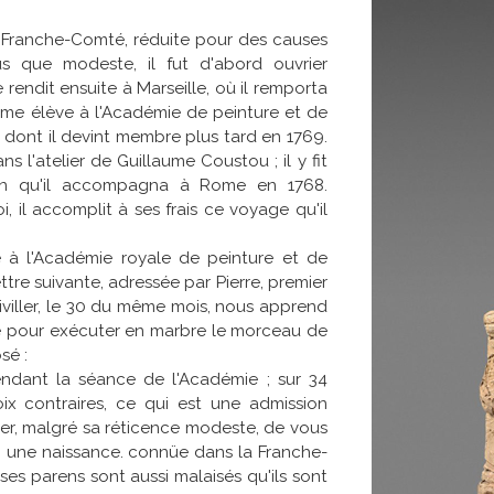
a Franche-Comté, réduite pour des causes
us que modeste, il fut d'abord ouvrier
e rendit ensuite à Marseille, où il remporta
me élève à l'Académie de peinture et de
e dont il devint membre plus tard en 1769.
ans l'atelier de Guillaume Coustou ; il y fit
ien qu'il accompagna à Rome en 1768.
, il accomplit à ses frais ce voyage qu'il
éé à l'Académie royale de peinture et de
ettre suivante, adressée par Pierre, premier
iviller, le 30 du même mois, nous apprend
êné pour exécuter en marbre le morceau de
sé :
ndant la séance de l'Académie ; sur 34
ix contraires, ce qui est une admission
ser, malgré sa réticence modeste, de vous
ns, une naissance. connüe dans la Franche-
s parens sont aussi malaisés qu'ils sont