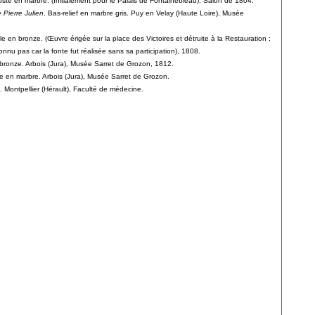
uste en marbre. (Initialement pour le Palais de Fontainebleau). Salon de 1804.
Pierre Julien
. Bas-relief en marbre gris. Puy en Velay (Haute Loire), Musée
le en bronze. (Œuvre érigée sur la place des Victoires et détruite à la Restauration ;
nu pas car la fonte fut réalisée sans sa participation), 1808.
bronze. Arbois (Jura), Musée Sarret de Grozon, 1812.
e en marbre. Arbois (Jura), Musée Sarret de Grozon.
. Montpellier (Hérault), Faculté de médecine.