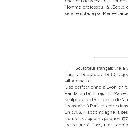
château de Versailles, Claude D
Nommé professeur à l'École de
sera remplacé par Pierre-Narci
• Sculpteur français (né à 
Paris le 18 octobre 1816), Dej
village natal.
Il se perfectionne à Lyon en t
Par la suite, il rejoint Mars
sculpture de l’Académie de Mars
Il s’installe à Paris et entre dan
En 1768, il accompagne, à ses f
Rome. Il y séjourne jusqu’en 177
De retour à Paris, il est agr