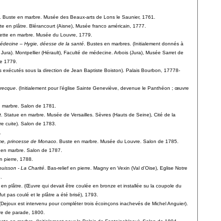
. Buste en marbre. Musée des Beaux-arts de Lons le Saunier, 1761.
te en plâtre. Blérancourt (Aisne), Musée franco américain, 1777.
uette en marbre. Musée du Louvre, 1779.
médecine – Hygie, déesse de la santé
. Bustes en marbres. (Initialement donnés à
 Jura). Montpellier (Hérault), Faculté de médecine. Arbois (Jura), Musée Sarret de
e 1779.
s exécutés sous la direction de Jean Baptiste Boiston). Palais Bourbon, 17778-
grecque
. (Initialement pour l’église Sainte Geneviève, devenue le Panthéon ; œuvre
n marbre. Salon de 1781.
t
. Statue en marbre. Musée de Versailles. Sèvres (Hauts de Seine), Cité de la
e cuite). Salon de 1783.
.
ome, princesse de Monaco
. Buste en marbre. Musée du Louvre. Salon de 1785.
 en marbre. Salon de 1787.
en pierre, 1788.
isson - La Charité
. Bas-relief en pierre. Magny en Vexin (Val d’Oise), Eglise Notre
.
 en plâtre. (Œuvre qui devait être coulée en bronze et installée su la coupole du
t pas coulé et le plâtre a été brisé), 1793.
 (Dejoux est intervenu pour compléter trois écoinçons inachevés de Michel Anguier).
re de parade, 1800.