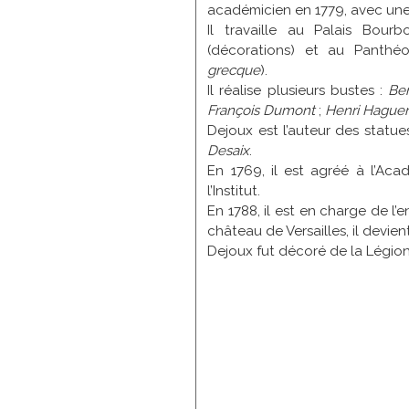
académicien en 1779, avec une
Il travaille au Palais Bour
(décorations) et au Panthé
grecque
).
Il réalise plusieurs bustes :
Ben
François Dumont
;
Henri Hague
Dejoux est l’auteur des statu
Desaix
.
En 1769, il est agréé à l’Aca
l’Institut.
En 1788, il est en charge de l’
château de Versailles, il devien
Dejoux fut décoré de la Légion