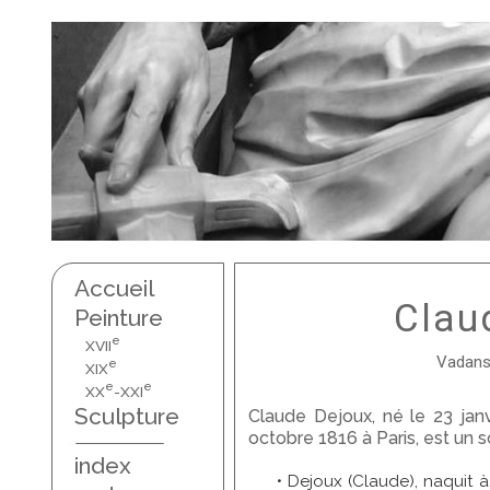
Accueil
Clau
Peinture
e
XVII
Vadans,
e
XIX
e
e
XX
-XXI
Sculpture
Claude Dejoux, né le 23 janv
octobre 1816 à Paris, est un s
index
• Dejoux (Claude), naquit à 