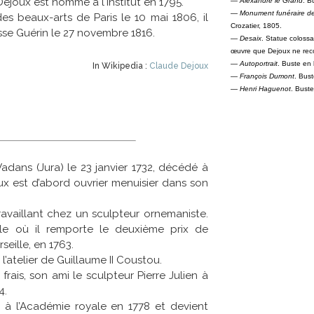
ejoux est nommé à l'Institut en 1795.
—
Alexandre le Grand
. B
—
Monument funéraire de 
s beaux-arts de Paris le 10 mai 1806, il
Crozatier, 1805.
sse Guérin le 27 novembre 1816.
—
Desaix
. Statue colossa
œuvre que Dejoux ne recon
—
Autoportrait
. Buste en 
In Wikipedia :
Claude Dejoux
—
François Dumont
. Bust
—
Henri Haguenot
. Buste
Vadans (Jura) le 23 janvier 1732, décédé à
oux est d’abord ouvrier menuisier dans son
ravaillant chez un sculpteur ornemaniste.
eille où il remporte le deuxième prix de
eille, en 1763.
s l’atelier de Guillaume II Coustou.
rais, son ami le sculpteur Pierre Julien à
4.
éé à l’Académie royale en 1778 et devient