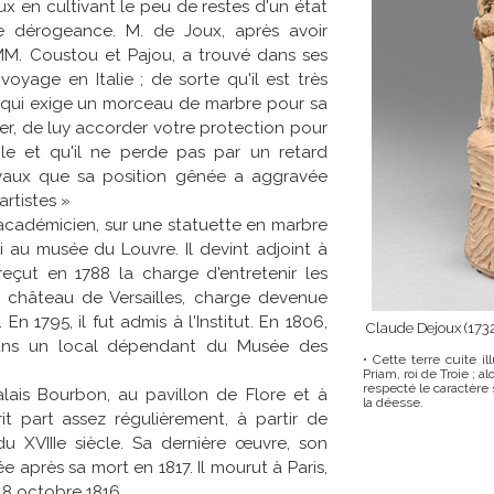
ux en cultivant le peu de restes d'un état
e dérogeance. M. de Joux, après avoir
e MM. Coustou et Pajou, a trouvé dans ses
oyage en Italie ; de sorte qu'il est très
i qui exige un morceau de marbre pour sa
ier, de luy accorder votre protection pour
gle et qu'il ne perde pas par un retard
ravaux que sa position gênée a aggravée
artistes »
é académicien, sur une statuette en marbre
ui au musée du Louvre. Il devint adjoint à
l reçut en 1788 la charge d'entretenir les
u château de Versailles, charge devenue
n 1795, il fut admis à l'Institut. En 1806,
Claude Dejoux (173
dans un local dépendant du Musée des
• Cette terre cuite i
Priam, roi de Troie ; 
respecté le caractère 
lais Bourbon, au pavillon de Flore et à
la déesse.
prit part assez régulièrement, à partir de
u XVIIIe siècle. Sa dernière œuvre, son
 après sa mort en 1817. Il mourut à Paris,
18 octobre 1816.