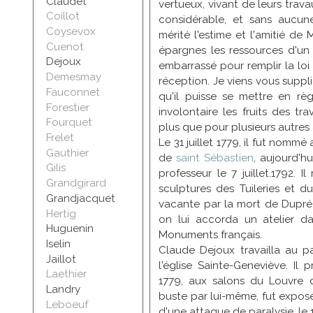
Claudet
vertueux, vivant de leurs trava
Coillot
considérable, et sans aucun
Coysevox
mérité l'estime et l'amitié d
Cuenot
épargnes les ressources d'un v
Dejoux
embarrassé pour remplir la lo
Demesmay
réception. Je viens vous suppl
Fauconnet
qu'il puisse se mettre en rè
Forestier
involontaire les fruits des t
Fourquet
plus que pour plusieurs autres 
Frelet
Le 31 juillet 1779, il fut nomm
Gauthier
de
saint Sébastien
, aujourd'h
Gilis
professeur le 7 juillet.1792. I
Grandgirard
sculptures des Tuileries et d
Grandjacquet
vacante par la mort de Dupré. E
Hertig
on lui accorda un atelier 
Huguenin
Monuments français.
Iselin
Claude Dejoux travailla au pa
Jaillot
l'église Sainte-Geneviève. Il 
Laethier
1779, aux salons du Louvre d
Landry
buste par lui-même, fut exposée
Leboeuf
d'une attaque de paralysie, le 