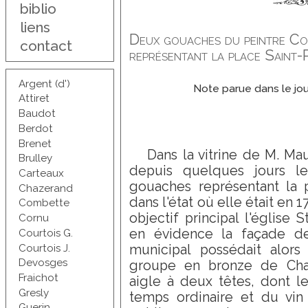
biblio
liens
Deux gouaches du peintre C
contact
représentant la place Saint-
Argent (d')
Note parue dans le jo
Attiret
Baudot
Berdot
Brenet
Dans la vitrine de M. Mau
Brulley
depuis quelques jours l
Carteaux
gouaches représentant la 
Chazerand
dans l'état où elle était en 
Combette
objectif principal l'église S
Cornu
en évidence la façade de l
Courtois G.
Courtois J.
municipal possédait alors
Devosges
groupe en bronze de Char
Fraichot
aigle à deux têtes, dont le
Gresly
temps ordinaire et du vin 
Guerin