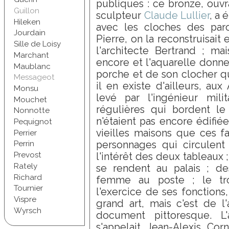
publiques : ce bronze, ouv
Guillon
sculpteur
Claude Lullier
, a 
Hileken
avec les cloches des paroi
Jourdain
Pierre, on la reconstruisait 
Sille de Loisy
l'architecte Bertrand ; mais
Marchant
encore et l'aquarelle donne
Maublanc
porche et de son clocher qui
Messageot
il en existe d'ailleurs, au
Monsu
levé par l'ingénieur mili
Mouchet
régulières qui bordent le
Nonnotte
n'étaient pas encore édifié
Pequignot
vieilles maisons que ces f
Perrier
personnages qui circulent
Perrin
Prevost
l'intérêt des deux tableaux ;
Rately
se rendent au palais ; d
Richard
femme au poste ; le tro
Tournier
l'exercice de ses fonctions,
Vispre
grand art, mais c'est de l
Wyrsch
document pittoresque. L
s'appelait Jean-Alexis Cor