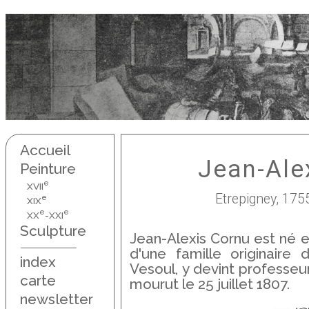
Accueil
Jean-Ale
Peinture
e
XVII
Etrepigney, 175
e
XIX
e
e
XX
-XXI
Sculpture
Jean-Alexis Cornu est né en
d'une famille originaire 
index
Vesoul, y devint professeu
carte
mourut le 25 juillet 1807.
newsletter