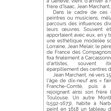
à Genève, vient d'arriver 
frère d'Isaac, Jean Marchant
Dans le cadre de ces d
peintres ou musiciens, mêl
parcours des influences div
leurs œuvres. Souvent étr
apportaient avec eux, en y tra
une esthétique modelée so
Lorraine, Jean Melair, le pèr
de France des Compagnons.
fixa finalement à Carcassonn
d'artistes, souvent i
éparpillement des centres d
Jean Marchant, né vers 15
l'âge de dix-neuf ans « fa
Franche-Comté, puis à
rejoignant ainsi son frère 
Toulouse. Un autre Montbé
(1592-1673), habite à Na
peint en 1618 un tableau d