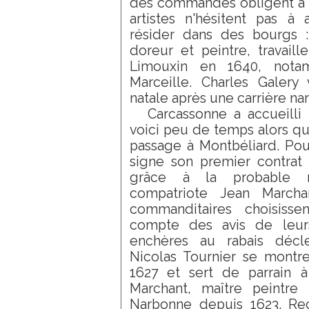
des commandes obligent à 
artistes n'hésitent pas à
résider dans des bourgs 
doreur et peintre, travaill
Limouxin en 1640, not
Marceille. Charles Galery 
natale après une carrière na
Carcassonne a accueilli 
voici peu de temps alors que
passage à Montbéliard. Pour
signe son premier contrat
grâce à la probable 
compatriote Jean Marcha
commanditaires choisisse
compte des avis de leurs
enchères au rabais décle
Nicolas Tournier se mont
1627 et sert de parrain à
Marchant, maître peintre 
Narbonne depuis 1623. Rec