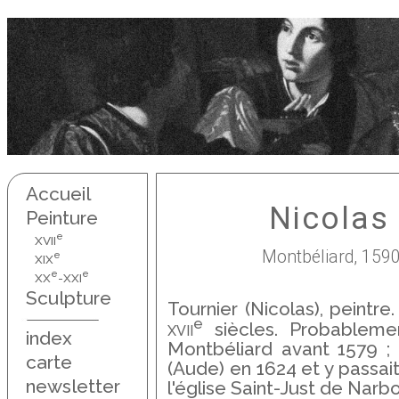
Accueil
Nicolas 
Peinture
e
XVII
Montbéliard, 1590
e
XIX
e
e
XX
-XXI
Sculpture
Tournier (Nicolas), peintr
e
xvii
siècles. Probablemen
index
Montbéliard avant 1579 ;
carte
(Aude) en 1624 et y passai
newsletter
l'église Saint-Just de Narb