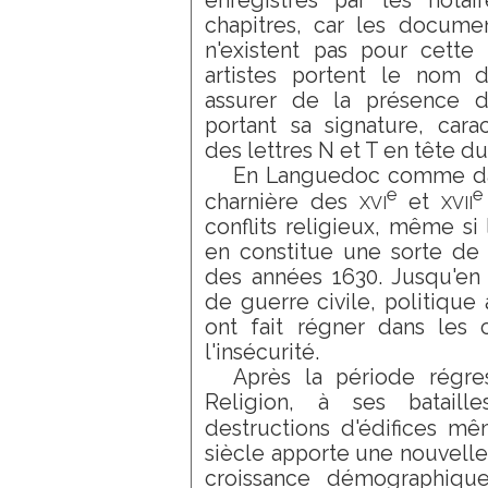
enregistrés par les notai
chapitres, car les docume
n'existent pas pour cette
artistes portent le nom d
assurer de la présence d
portant sa signature, cara
des lettres N et T en tête d
En Languedoc comme dan
e
e
xvi
xvii
charnière des
et
conflits religieux, même s
en constitue une sorte de 
des années 1630. Jusqu'en 
de guerre civile, politique
ont fait régner dans les
l'insécurité.
Après la période régr
Religion, à ses bataill
destructions d'édifices m
siècle apporte une nouvelle
croissance démographiqu