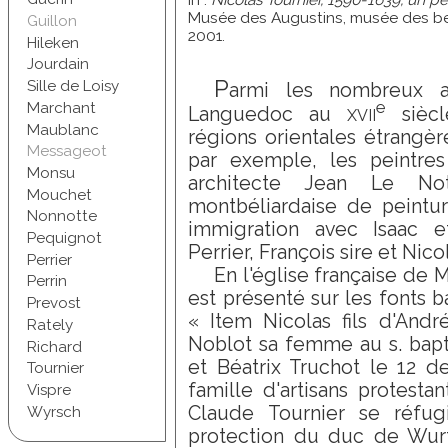
Musée des Augustins, musée des be
Guillon
2001.
Hileken
Jourdain
P
Sille de Loisy
armi les nombreux art
e
Marchant
xvii
Languedoc au
siècl
Maublanc
régions orientales étrangè
Messageot
par exemple, les peintres
Monsu
architecte Jean Le Nota
Mouchet
montbéliardaise de peintu
Nonnotte
immigration avec Isaac e
Pequignot
Perrier, François sire et Nico
Perrier
En l'église française de 
Perrin
est présenté sur les fonts ba
Prevost
« Item Nicolas fils d'Andr
Rately
Noblot sa femme au s. bapt
Richard
et Béatrix Truchot le 12 de 
Tournier
famille d'artisans protesta
Vispre
Claude Tournier se réfug
Wyrsch
protection du duc de Wurt