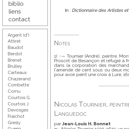
biblio
In :
Dictionnaire des Artistes e
liens
contact
Argent (d')
Attiret
Notes
Baudot
Berdot
1)
↑
— Tournier (André), peintre. Mon
Brenet
Proscrit de Besançon et réfugié à Mo
dans la corporation des marchands
Brulley
l'amende de cent sous ou deux mois 
Carteaux
pour avoir peint une croix à Lure, 16
Chazerand
Combette
Cornu
Courtois G.
Nicolas Tournier, peintr
Courtois J.
Devosges
Languedoc
Fraichot
Gresly
par
Jean-Louis H. Bonnet
in :
Nicolas Tournier, 1590-1639, un p
Guerin