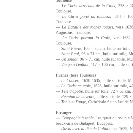
Toulouse
—
Le Christ descendu de la Croix
, 238 × 1
Toulouse.
—
Le Christ porté au tombeau
, 314 × 166
Toulouse.
—
La Bataille des roches rouges
, vers 163
Augustins, Toulouse.
—
Le Christ portant la Croix
, vers 1632
Toulouse.
—
Saint Pierre
, 103 × 73 cm, huile sur toile
—
Saint Paul
, 96 × 71 cm, huile sur toile, 
—
Un soldat
, 96 × 71 cm, huile sur toile, M
—
Vierge à l'enfant
, 117 × 106 cm, huile sur 
France
(hors Toulouse)
—
Le Concert
, 1630-1635, huile sur toile, M
—
Le Christ en croix
, 1628, huile sur toile,
—
Tête d'apôtre
, huile sur toile, 72 × 61 cm
—
Réunion de buveurs
, huile sur toile, 129
—
Tobie et l'ange
, Cathédrale Saint-Just de 
Etranger
—
Compagnie à table
, 1er quart du xviie si
beaux-arts de Budapest, Budapest.
—
David avec la tête de Goliath
, ap. 1629, 