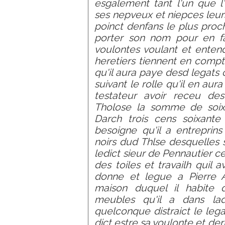
esgalement tant l'un que l'
ses nepveux et niepces leurs
poinct denfans le plus proc
porter son nom pour en fai
voulontes voulant et enten
heretiers tiennent en compt
qu'il aura paye desd legats
suivant le rolle qu'il en aur
testateur avoir receu de
Tholose la somme de soixa
Darch trois cens soixante
besoigne qu'il a entreprins
noirs dud Thlse desquelles
ledict sieur de Pennautier ce q
des toiles et travailh quil
donne et legue a Pierre A
maison duquel il habite 
meubles qu'il a dans lad
quelconque distraict le lega
dict estre sa voulonte et der