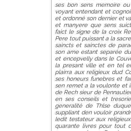
ses bon sens memoire ou 
voyant entendant et cognois
et ordonné son dernier et v
et manyere que sens suict
faict le signe de la croix
Pere tout puissant a la sacre
saincts et sainctes de par
son ame estant separée du 
et encepvelly dans le Couv
la presant ville et en tel e
plairra aux religieux dud C
ses honeurs funebres et fa
sen remet a la voulonte et 
de Rech sieur de Pennautier
en ses conseils et tresori
generalité de Thlse duquel
suppliant den vouloir prand
ledit testateur aux religi
quarante livres pour tout 