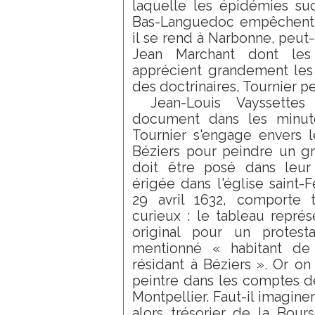
laquelle les épidémies su
Bas-Languedoc empêchent l
il se rend à Narbonne, peut
Jean Marchant dont les 
apprécient grandement les 
des doctrinaires, Tournier p
Jean-Louis Vayssette
document dans les minutes
Tournier s'engage envers 
Béziers pour peindre un gr
doit être posé dans leur 
érigée dans l'église saint-Fé
29 avril 1632, comporte t
curieux : le tableau représ
original pour un protesta
mentionné « habitant de 
résidant à Béziers ». Or o
peintre dans les comptes d
Montpellier. Faut-il imaginer
alors trésorier de la Bou