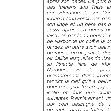
apres son deces. De plus d
des fuilhens aud Thlse l
conssideration de son Con
legue a Jean Fornie son gars
son linge et un pere bas d
aussy apres son deces dec
laisse en garde au pouvoir 
de Narbonne un coffre la ou
bardes, en outre avoir deliv
promesse en original de dout
Mr Cailhe lesquelles doutze 
sa filheule filhe de Mo
Narbonne Et de plus a
presantement duine layete
tenoict la clef qu'il a deli
pour recognoistre ce quy es
icelle et dans une ceint
suivantes Premierement vin
dor coin despagne de vi
quarante deux pistolles d