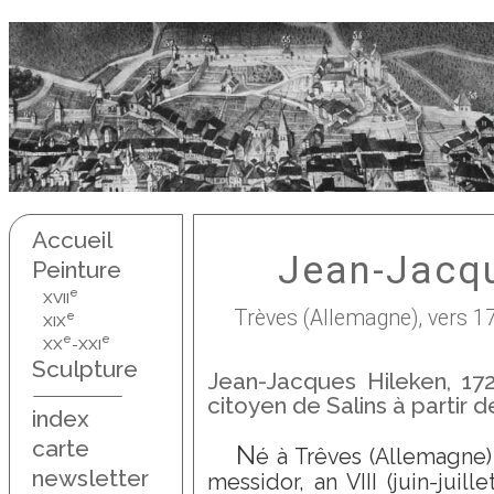
Accueil
Jean-Jacqu
Peinture
e
XVII
Trèves (Allemagne), vers 17
e
XIX
e
e
XX
-XXI
Sculpture
Jean-Jacques Hileken, 17
citoyen de Salins à partir d
index
carte
N
é à Trêves (Allemagne) 
newsletter
messidor, an VIII (juin-juille