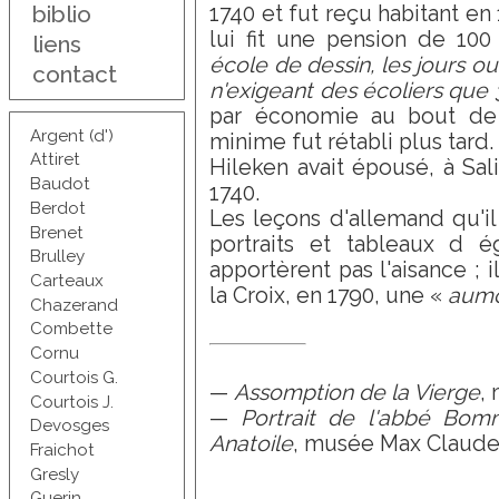
biblio
1740 et fut reçu habitant en 1
lui fit une pension de 100
liens
école de dessin, les jours ou
contact
n'exigeant des écoliers que 
par économie au bout de 
Argent (d')
minime fut rétabli plus tard.
Attiret
Hileken avait épousé, à Sa
Baudot
1740.
Berdot
Les leçons d'allemand qu'i
Brenet
portraits et tableaux d ég
Brulley
apportèrent pas l'aisance ; i
Carteaux
la Croix, en 1790, une «
aumô
Chazerand
Combette
Cornu
Courtois G.
—
Assomption de la Vierge
,
Courtois J.
—
Portrait de l'abbé Bom
Devosges
Anatoile
, musée Max Claudet 
Fraichot
Gresly
Guerin