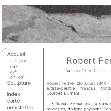
Accueil
Robert Fe
Peinture
e
XVII
Pontarlier, 1895 - Goux-les-
e
XIX
e
e
XX
-XXI
Sculpture
Robert Fernier (26 juillet 1895 -
artiste-peintre français, f
Courbet à Ornans.
index
carte
• Robert Fernier est né dans u
newsletter
modestes, d'origine paysanne. Son 