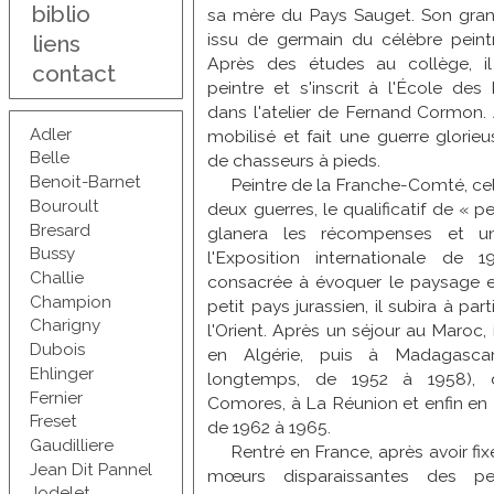
biblio
sa mère du Pays Sauget. Son gran
issu de germain du célèbre pein
liens
Après des études au collège, i
contact
peintre et s'inscrit à l'École des
dans l'atelier de Fernand Cormon. À
Adler
mobilisé et fait une guerre glorie
Belle
de chasseurs à pieds.
Benoit-Barnet
Peintre de la Franche-Comté, cela
Bouroult
deux guerres, le qualificatif de « pe
Bresard
glanera les récompenses et un
Bussy
l'Exposition internationale de 
Challie
consacrée à évoquer le paysage 
Champion
petit pays jurassien, il subira à part
Charigny
l'Orient. Après un séjour au Maroc,
Dubois
en Algérie, puis à Madagascar
Ehlinger
longtemps, de 1952 à 1958), d
Fernier
Comores, à La Réunion et enfin en P
Freset
de 1962 à 1965.
Gaudilliere
Rentré en France, après avoir fix
Jean Dit Pannel
mœurs disparaissantes des peu
Jodelet