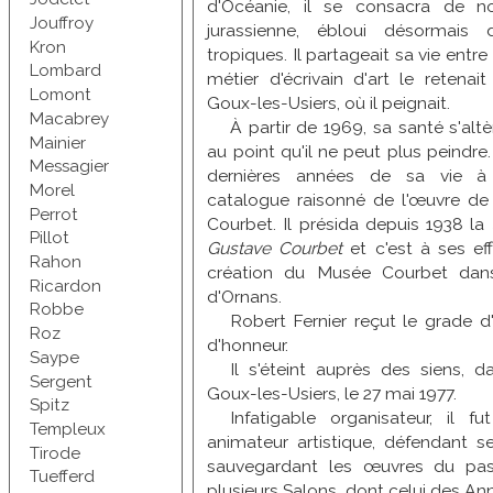
d'Océanie, il se consacra de n
Jouffroy
jurassienne, ébloui désormais 
Kron
tropiques. Il partageait sa vie entr
Lombard
métier d'écrivain d'art le retena
Lomont
Goux-les-Usiers, où il peignait.
Macabrey
À partir de 1969, sa santé s'alt
Mainier
au point qu'il ne peut plus peindre.
Messagier
dernières années de sa vie à 
Morel
catalogue raisonné de l'œuvre de
Perrot
Courbet. Il présida depuis 1938 la
Pillot
Gustave Courbet
et c'est à ses eff
Rahon
création du Musée Courbet dan
Ricardon
d'Ornans.
Robbe
Robert Fernier reçut le grade d'
Roz
d'honneur.
Saype
Il s'éteint auprès des siens,
Sergent
Goux-les-Usiers, le 27 mai 1977.
Spitz
Infatigable organisateur, il 
Templeux
animateur artistique, défendant 
Tirode
sauvegardant les œuvres du pas
Tuefferd
plusieurs Salons, dont celui des An