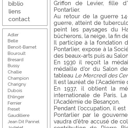
Griffon de Levier, fille 
biblio
Pontarlier.
liens
Au retour de la guerre 14
contact
guerre, atteint de tuberculose
peint les paysages du Ha
Adler
bûcherons, la neige, la fin de
Belle
Il participe à la fondation
Benoit-Barnet
Pontarlier, expose à la Soc
Bouroult
des beaux-arts puis au Salon 
Bresard
En 1930 il reçoit la médai
Bussy
médaille d'or du Salon des
Challie
tableau
Le Mercredi des Ce
Champion
Il est lauréat de l'Académie
Charigny
En 1937, il obtient la méd
Dubois
internationale de Paris. 
Ehlinger
l'Académie de Besançon.
Fernier
Pendant l'occupation, il es
Freset
Pontarlier par le gouvern
Gaudilliere
vaudra d'être accusé de coll
Jean Dit Pannel
Jodelet