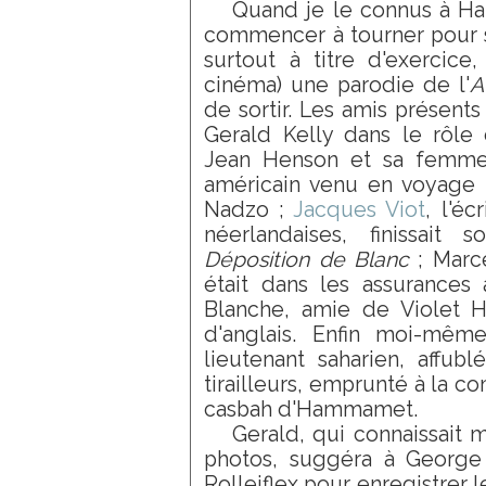
Quand je le connus à H
commencer à tourner pour 
surtout à titre d'exercice,
cinéma) une parodie de l'
A
de sortir. Les amis présents
Gerald Kelly dans le rôle 
Jean Henson et sa femme 
américain venu en voyage 
Nadzo ;
Jacques Viot
, l'éc
néerlandaises, finissait 
Déposition de Blanc
; Marce
était dans les assurances
Blanche, amie de Violet H
d'anglais. Enfin moi-même
lieutenant saharien, affub
tirailleurs, emprunté à la c
casbah d'Hammamet.
Gerald, qui connaissait
photos, suggéra à George 
Rolleiflex pour enregistrer l