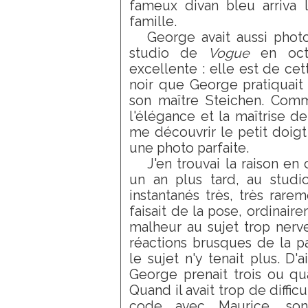
fameux divan bleu arriva l
famille.
George avait aussi phot
studio de
Vogue
en octo
excellente : elle est de cet
noir que George pratiquait
son maître Steichen. Comm
l'élégance et la maîtrise de
me découvrir le petit doigt 
une photo parfaite.
J'en trouvai la raison en
un an plus tard, au stud
instantanés très, très rarem
faisait de la pose, ordinai
malheur au sujet trop nerveu
réactions brusques de la p
le sujet n'y tenait plus. D'
George prenait trois ou qu
Quand il avait trop de difficu
code avec Maurice, son