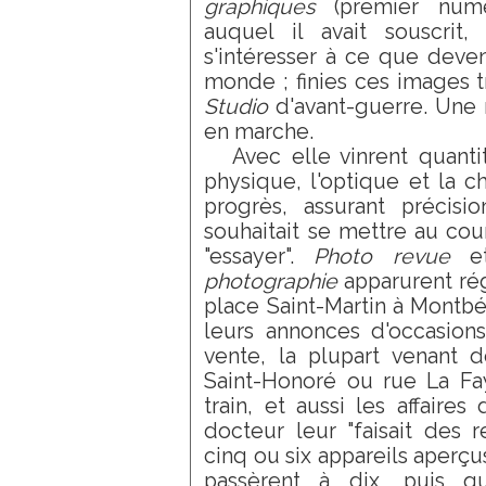
graphiques
(premier numé
auquel il avait souscri
s'intéresser à ce que deven
monde ; finies ces images t
Studio
d'avant-guerre. Une 
en marche.
Avec elle vinrent quanti
physique, l'optique et la c
progrès, assurant précisi
souhaitait se mettre au coura
"essayer".
Photo revue
e
photographie
apparurent ré
place Saint-Martin à Montbél
leurs annonces d'occasions
vente, la plupart venant 
Saint-Honoré ou rue La Fa
train, et aussi les affaires
docteur leur "faisait des r
cinq ou six appareils aperç
passèrent à dix, puis qu