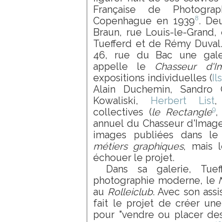
Française de Photograp
8
Copenhague en 1939
. De
Braun, rue Louis-le-Grand,
Tuefferd et de Rémy Duval.
46, rue du Bac une galer
appelle le
Chasseur d'I
expositions individuelles (
Il
Alain Duchemin, Sandro 
Kowaliski,
Herbert List
9
collectives (
le Rectangle
,
annuel du Chasseur d'Images
images publiées dans le
métiers graphiques
, mais l
échouer le projet.
Dans sa galerie, Tu
photographie moderne, le
au
Rolleiclub
. Avec son assi
fait le projet de créer u
pour "vendre ou placer des