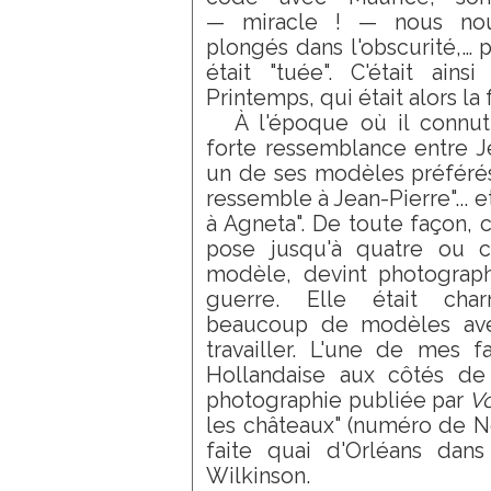
— miracle ! — nous nou
plongés dans l'obscurité,… 
était "tuée". C'était ai
Printemps, qui était alors l
À l'époque où il connut
forte ressemblance entre Je
un de ses modèles préférés. 
ressemble à Jean-Pierre"... 
à Agneta". De toute façon, c'
pose jusqu'à quatre ou c
modèle, devint photograp
guerre. Elle était cha
beaucoup de modèles avec
travailler. L'une de mes f
Hollandaise aux côtés de 
photographie publiée par
V
les châteaux" (numéro de No
faite quai d'Orléans dans
Wilkinson.