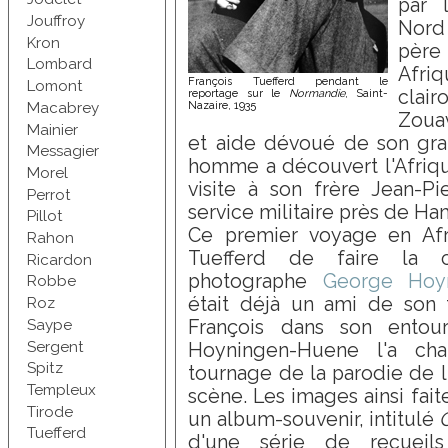
par 
Jouffroy
Nord
Kron
père 
Lombard
Afri
François Tuefferd pendant le
Lomont
clair
reportage sur le
Normandie
, Saint-
Macabrey
Nazaire, 1935
Zoua
Mainier
et aide dévoué de son gra
Messagier
homme a découvert l'Afrique
Morel
visite à son frère Jean-Pi
Perrot
service militaire près de H
Pillot
Ce premier voyage en Af
Rahon
Tuefferd de faire la c
Ricardon
photographe
George Hoy
Robbe
était déjà un ami de son fr
Roz
Saype
François dans son entour
Sergent
Hoyningen-Huene l'a cha
Spitz
tournage de la parodie de l
Templeux
scène. Les images ainsi fai
Tirode
un album-souvenir, intitulé
C
Tuefferd
d'une série de recueil