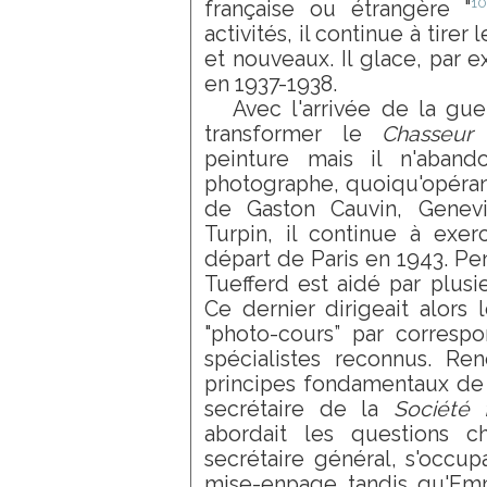
1
française ou étrangère "
activités, il continue à tirer
et nouveaux. Il glace, par 
en 1937-1938.
Avec l'arrivée de la gue
transformer le
Chasseur
peinture mais il n'aband
photographe, quoiqu'opérant
de Gaston Cauvin, Gene
Turpin, il continue à exer
départ de Paris en 1943. Pen
Tuefferd est aidé par plusi
Ce dernier dirigeait alors 
"photo-cours” par correspo
spécialistes reconnus. Ren
principes fondamentaux de l
secrétaire de la
Société 
abordait les questions ch
secrétaire général, s'occup
mise-enpage tandis qu'Em