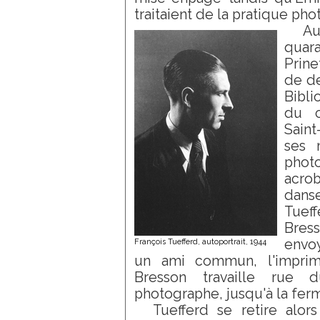
traitaient de la pratique ph
A
quar
Prine
de de
Bibli
du 
Sain
ses 
phot
acrob
danse
Tueff
Bres
envo
François Tuefferd, autoportrait, 1944
un ami commun, l'imprime
Bresson travaille rue 
photographe, jusqu'à la ferm
Tuefferd se retire alo