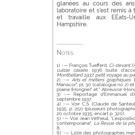
glanées au cours des ans"
laboratoire et s'est remis à t
et travaille aux EÉats-
Hampshire.
Notes
1)
↑
— François Tuefferd,
Ci-devant l'
cuisse cassée
, 1936 (suite d'acc
Montbéliard 1937, petit voyage au p
2)
↑
—
Arts et métiers graphiques
,
Manacor", pl. 30 (catalogue no 2) e
plaine (Hongrie)" et " Abreuvoir (Hongr
3)
↑
— Reportage d'Emmanuel d'A
septembre 1937.
4)
↑
— Voir C.S. [Claude de Santeul
1935, p. 250 (plusieurs photographi
20 octobre 1935, encart p. 320).
5)
↑
— Voir Jean Vétheuil, “L'exposit
contemporaine",
La Revue de la ph
8.
6)
↑
— Liste des photographes menti