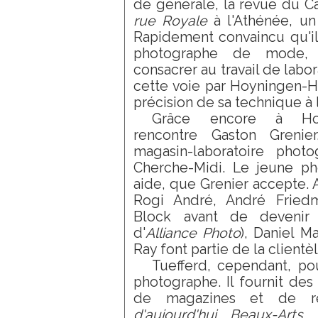
de générale, la revue du Ca
rue Royale
à l'Athénée, un 
Rapidement convaincu qu'il 
photographe de mode, 
consacrer au travail de labor
cette voie par Hoyningen-H
précision de sa technique à l
Grâce encore à Hoyn
rencontre Gaston Grenier
magasin-laboratoire phot
Cherche-Midi. Le jeune ph
aide, que Grenier accepte. An
Rogi André, André Friedm
Block avant de devenir
d'
Alliance Photo
), Daniel M
Ray font partie de la clientèl
Tuefferd, cependant, pou
photographe. Il fournit de
de magazines et de r
d'aujourd'hui
,
Beaux-Arts
,