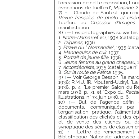
l'occasion de cette exposition, Lou
évocations de Tuefferd",
Marianne
, 2
7)
↑
— Claude de Santeul, qui ren
Revue française de photo et ciné
Tuefferd au
Chasseur d'Images
,
manifestation.
8)
↑
— Les photographies suivantes
1.
Notre-Dame
(reflet), 1938 (catalo
2.
Tziganes
, 1936.
3.
Etrave du “ Normandie"
, 1935 (cat
4.
Mannequins de cuir
, 1937.
5.
Portrait de jeune fille
, 1938.
6.
Jeune femme au grand chapeau
, 
7.
Accordéoniste
, 1935 (catalogue n° 
8.
Sur la route de Palma
, 1935.
9)
↑
— Voir George Besson, "le marc
1938; R.M.U. [R. Moutard-Uldry], "L
1938, p. 4; "Le premier Salon du R
mars 1938, p. 71, et "Expo du
Recta
Illustrations, n° 33, juin 1938, p. 6.
10)
↑
— But de l'agence défini 
documents, communiqués par M.
l'organisation pratique, l'alimen
classification des clichés et des 
et de vente des clichés ou des
synoptique des séries de classemen
11)
↑
— Lettre de remerciement d
Bibliothèque Nationale adressée 