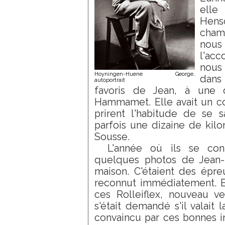
elle 
Henso
chamb
nous
l'ac
nous 
Hoyningen-Huene George,
dans
autoportrait
favoris de Jean, à une 
Hammamet. Elle avait un co
prirent l'habitude de se s
parfois une dizaine de kilo
Sousse.
L'année où ils se con
quelques photos de Jean-P
maison. C'étaient des épr
reconnut immédiatement. El
ces Rolleiflex, nouveau v
s'était demandé s'il valait l
convaincu par ces bonnes i