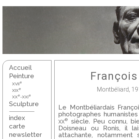
Accueil
François
Peinture
e
XVII
Montbéliard, 19
e
XIX
e
e
XX
-XXI
Sculpture
Le Montbéliardais Françoi
photographes humanistes 
index
e
xx
siècle. Peu connu, bi
carte
Doisneau ou Ronis, il l
newsletter
attachante, notamment s