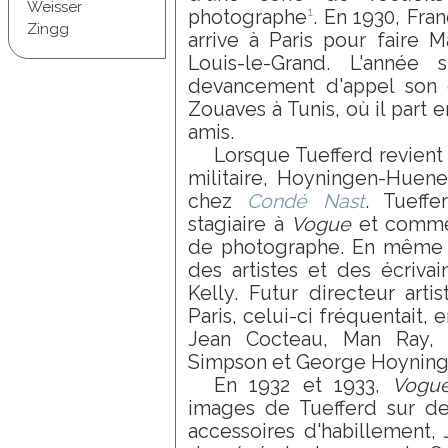
Weisser
1
photographe
. En 1930, Fran
Zingg
arrive à Paris pour faire 
Louis-le-Grand. L'année 
devancement d'appel son
Zouaves à Tunis, où il part e
amis.
Lorsque Tuefferd revient
militaire, Hoyningen-Huene l
chez
Condé Nast
. Tueff
stagiaire à
Vogue
et commen
de photographe. En même t
des artistes et des écriva
Kelly. Futur directeur arti
Paris, celui-ci fréquentait, 
Jean Cocteau, Man Ray, 
Simpson et George Hoynin
En 1932 et 1933,
Vogu
images de Tuefferd sur des 
accessoires d'habillement,