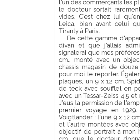
l'un des commerçants les plu
le docteur sortait raremen
vides. C'est chez lui qu'e
Leica, bien avant celui qu
Tiranty à Paris.
De cette gamme d'apparei
divan et que j'allais adm
signalerai que mes préférés
cm., monté avec un object
chassis magasin de douze
pour moi le reporter. Égale
plaques, un 9 x 12 cm. Spi
de teck avec soufflet en pe
avec un Tessar-Zeiss 4.5 et r
J'eus la permission de l'emp
premier voyage en 1929. 
Voigtlander : l'une 9 x 12 cm,
et l'autre montées avec obje
objectif de portrait à mon 
cm, que le docteur don