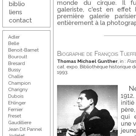
monde du cirque. Il f
biblio
galeriste, c'est en effet 
liens
première galerie parisie
contact
entièrement à la photogra
Adler
Belle
Benoit-Barnet
Biographie de François Tueff
Bouroult
Thomas Michael Gunther
, in :
Fran
Bresard
cat. expo. Bibliothèque historique de 
Bussy
1993.
Challie
Champion
N
Charigny
1912
Dubois
initi
Ehlinger
père,
Fernier
qui 
Freset
Gaudilliere
une v
Jean Dit Pannel
jeune
Jodelet