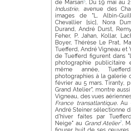
5
de Marsan
. Du 19 mai au 2
Industrie
, avenue des Cha
images de "L. Albin-Guill
Chevallier [sic], Nora Du
Durand, André Durst, Remy 
Feher, P. Jahan, Kollar, Lac
Boyer, Thérèse Le Prat, Ma
Tuefferd, André Vigneau et Y
de Tuefferd figurent dans "
photographie publicitaire 
même année, Tueffer
photographies à la galerie
février au 5 mars. Tiranty, p
Grand Atelier", montre aussi
Vigneau, des vues aériennes
France transatlantique
. Au
André Steiner sélectionne d
d'hiver faites par Tueffe
7
Neige" au
Grand Atelier
. M
figurer huit de ses œuvres 