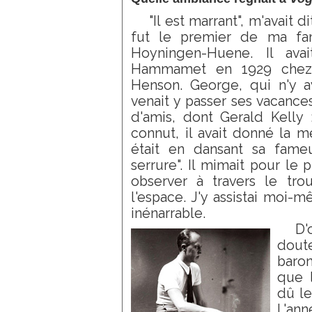
"Il est marrant", m'avait 
fut le premier de ma fam
Hoyningen-Huene. Il avai
Hammamet en 1929 chez 
Henson. George, qui n'y a
venait y passer ses vacance
d'amis, dont Gerald Kelly 
connut, il avait donné la m
était en dansant sa fame
serrure". Il mimait pour le 
observer à travers le trou 
l'espace. J'y assistai moi-m
inénarrable.
D'
dout
baro
que l
dû le
L'ann