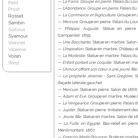
—
La Force. Groupe en pierre
. Palais du Lou
Petit
—
L’Abondance. Groupe en pierre
. Palais du
Prost
—
La Commerce et l’Agriculture
. Groupe en 
Rosset
—
Mercure
. Groupe en pierre. Palais du Louv
Sambin
—
Philippe Auguste
. Statue en pierre.
Soitoux
(campanile). 1859.
Syamour
—
Une Bacchante
. Statue en marbre. Salon
Viennet
—
L’Inspiration
. Statue en marbre. Château d
Villerme
—
La Modestie
. Statue en marbre. Palais du
Voisin
—
Enfant portant une coquille
. Statue en ma
Weyl
—
L’Amour offrant son cœur à une jeune fille
—
Le prophète Jérémie - Saint Grégoire
. S
(façade latérale gauche)
—
Mercure
. Statue en pierre. Salon de 1866
—
Adam et Eve
. Groupe en marbre. Musée d
—
La Vengeance
. Groupe en pierre. Palais 
—
Jupite
r. Statue en pierre. (Initialement d
—
Jeune fille
. Statue en marbre. Salon de 1
—
La Fuite en Egypte
. Bas-relief en pier
Ménilmontant. 1867.
—
François Martin Bourgon
. Buste en marbre