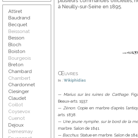
plusieurs commandes officielles, 
à Neuilly-sur-Seine en 1895.
Attiret
Baudrand
Becquet
Beissonat
Besson
Bloch
Boiston
Bourgeois
Breton
Chambard
Œuvres
Chambert
In :
Wikiphidias
Chardonnet
Clesinger
—
Marius sur les ruines de Carthage
. Fig
Claudet
Beaux-arts. 1937.
Coillot
—
Zénon
. Copie en marbre d’après l’anti
Coysevox
arts. 1838.
Cuenot
—
Une jeune nymphe, sur le bord de la mer,
Dejoux
marbre. Salon de 1841.
Demesmay
—
Bacchus
. Statue en marbre. Salon de 184