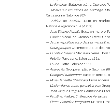
—
La Fantaisie
. Statue en plâtre. Opéra de P
—
Marius sur les ruines de Carthage
. St
Carcassonne. Salon de 1874.
—
Adrien de Jussieu
. Buste en marbre.
Nationale Agronomique (Plâtre).
—
Jean Etienne Portalis
. Buste en marbre. Pa
—
Fourier
. Médaillon. Grenoble (Isère), Uni
—
Jeune napolitain accordant sa mandoline
—
Deux groupes
. Caserne de la Rue de Rivol
—
La Ville d’Orléans
. Statue en pierre. Hôtel 
—
Folette
. Terre cuite. Salon de 1882.
—
Faune
. Plâtre. Salon de 1887.
—
Androclès
. Groupe en plâtre. Salon de 18
—
Georges Prudhomme
. Buste en terre cui
—
Mme Henriette Chambard
. Buste en terre
—
L’Union franco-russe garantit la paix
. Grou
—
Jean Jacques Régis de Cambacérès
. Par
—
Faustine
. Marbre. Château de Versailles.
—
Pierre Victurnien Vergniaud
. Marbre. Limo