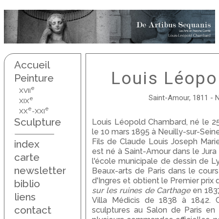
Accueil
Louis Léopo
Peinture
e
XVII
Saint-Amour, 1811 - N
e
XIX
e
e
XX
-XXI
Sculpture
Louis Léopold Chambard, né le 25
le 10 mars 1895 à Neuilly-sur-Seine
Fils de Claude Louis Joseph Mar
index
est né à Saint-Amour dans le Jura 
carte
l'école municipale de dessin de Lyo
newsletter
Beaux-arts de Paris dans le cours
d'Ingres et obtient le Premier pr
biblio
sur les ruines de Carthage
en 1837
liens
Villa Médicis de 1838 à 1842.
contact
sculptures au Salon de Paris en 18