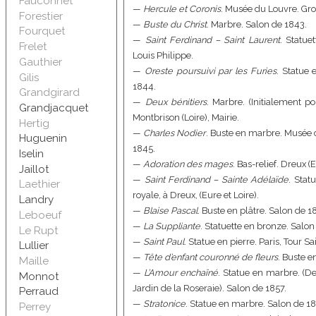
Fauconnet
—
Hercule et Coronis
. Musée du Louvre. Gro
Forestier
—
Buste du Christ
. Marbre. Salon de 1843.
Fourquet
—
Saint Ferdinand – Saint Laurent
. Statue
Frelet
Louis Philippe.
Gauthier
—
Oreste poursuivi par les Furies
. Statue 
Gilis
1844.
Grandgirard
—
Deux bénitiers
. Marbre. (Initialement 
Grandjacquet
Montbrison (Loire), Mairie.
Hertig
—
Charles Nodier
. Buste en marbre. Musée d
Huguenin
1845.
Iselin
—
Adoration des mages
. Bas-relief. Dreux (
Jaillot
—
Saint Ferdinand – Sainte Adélaïde
. Stat
Laethier
royale, à Dreux, (Eure et Loire).
Landry
—
Blaise Pascal
. Buste en plâtre. Salon de 1
Leboeuf
—
La Suppliante
. Statuette en bronze. Salon
Le Rupt
—
Saint Paul
. Statue en pierre. Paris, Tour S
Lullier
—
Tête d’enfant couronné de fleurs
. Buste e
Maille
—
L’Amour enchaîné
. Statue en marbre. (Der
Monnot
Jardin de la Roseraie). Salon de 1857.
Perraud
—
Stratonice
. Statue en marbre. Salon de 18
Perrey