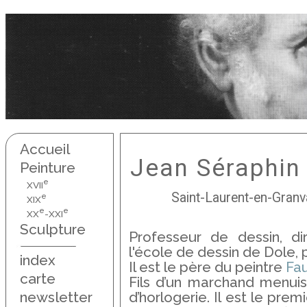
Accueil
Jean Séraphin
Peinture
e
XVII
Saint-Laurent-en-Granv
e
XIX
e
e
XX
-XXI
Sculpture
Professeur de dessin, d
l'école de dessin de Dole, 
index
Il est le père du peintre
Fa
carte
Fils d’un marchand menuisie
newsletter
d’horlogerie. Il est le pr