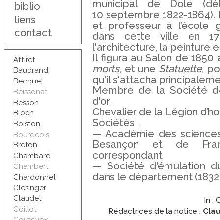
municipal de Dole (dél
biblio
10 septembre 1822-1864). D
liens
et professeur à l’école g
contact
dans cette ville en 17
l'architecture, la peinture e
Il figura au Salon de 1850
Attiret
morts
, et une
Statuette
, po
Baudrand
qu'il s'attacha principaleme
Becquet
Membre de la Société de
Beissonat
d'or.
Besson
Chevalier de la Légion d’h
Bloch
Sociétés :
Boiston
— Académie des sciences, 
Bourgeois
Besançon et de Fra
Breton
correspondant
Chambard
— Société d'émulation d
Chambert
dans le département (1832
Chardonnet
Clesinger
Claudet
In 
Coillot
Rédactrices de la notice :
Clau
Coysevox