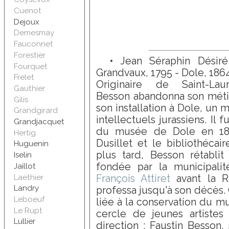
Cuenot
Dejoux
Demesmay
Fauconnet
Forestier
• Jean Séraphin Désiré
Fourquet
Grandvaux, 1795 - Dole, 1864
Frelet
Originaire de Saint-Laur
Gauthier
Besson abandonna son métie
Gilis
son installation à Dole, un
Grandgirard
intellectuels jurassiens. Il f
Grandjacquet
du musée de Dole en 182
Hertig
Dusillet et le bibliothécai
Huguenin
plus tard, Besson rétablit
Iselin
fondée par la municipali
Jaillot
Laethier
François Attiret
avant la Ré
Landry
professa jusqu'à son décès.
Leboeuf
liée à la conservation du mu
Le Rupt
cercle de jeunes artistes
Lullier
direction : Faustin Besson, 