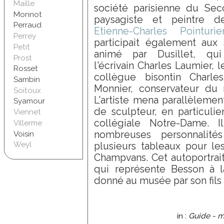
Maille
société parisienne du Se
Monnot
paysagiste et peintre 
Perraud
Etienne-Charles Pointurie
Perrey
participait également aux 
Petit
animé par Dusillet, qui 
Prost
l'écrivain Charles Laumier, l
Rosset
collègue bisontin Charle
Sambin
Monnier, conservateur du 
Soitoux
L'artiste mena parallèlemen
Syamour
de sculpteur, en particulier
Viennet
collégiale Notre-Dame. 
Villerme
nombreuses personnalités
Voisin
Weyl
plusieurs tableaux pour le
Champvans. Cet autoportrait
qui représente Besson à la
donné au musée par son fils 
in :
Guide - m