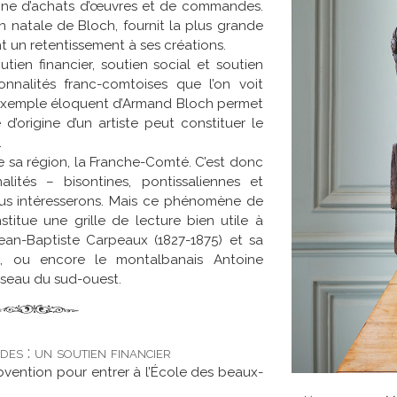
gine d’achats d’œuvres et de commandes.
n natale de Bloch, fournit la plus grande
t un retentissement à ses créations.
tien financier, soutien social et soutien
nnalités franc-comtoises que l’on voit
. L’exemple éloquent d’Armand Bloch permet
d’origine d’un artiste peut constituer le
.
 sa région, la Franche-Comté. C’est donc
lités – bisontines, pontissaliennes et
us intéresserons. Mais ce phénomène de
stitue une grille de lecture bien utile à
 Jean-Baptiste Carpeaux (1827-1875) et sa
es, ou encore le montalbanais Antoine
éseau du sud-ouest.
es : un soutien financier
ubvention pour entrer à l’École des beaux-