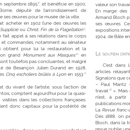
8
en septembre
1895
, et bénéficie en 1900,
valeur son travai
orne, député de l’arrondissement de
En marge des g
e ses œuvres pour le musée de la ville.
Armand Bloch pr
ait acheter en 1902 l’une des œuvres les
ses œuvres. Ce
9
Supplicié
ou
Christ, Fin de la
Flagellation
.
expositions int
 fait appel à ses relations dans le corps
1904, de Bâle en
ts et commandes, notamment au sénateur
 obtient pour lui la restauration et la
Le soutien crit
10
 son grand
Monument aux
Masques
en
 sont toutefois pas concluantes, et malgré
C’est dans 
é de Besançon Julien Durand en 1928,
articles relaya
11
des
Cinq escholiers brûlés à Lyon
en
1553
Signalons que ce
– Paul Mantz 
 du vivant de l’artiste, sous l’action de
26
travail
». Mais 
tois, comptent aujourd’hui pour la quasi-
n’est, à parti
visibles dans les collections françaises.
publications mon
ent donc capitaux pour la postérité de
La
Revue franc-
Dès 1888, on pe
Bloch, dans la 
revue publie une