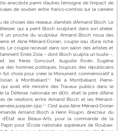
tte anecdote parmi d’autres témoigne de l’impact de
cales de soutien entre francs-comtois sur la carrière
 de choses des réseaux d’amitiés d’Armand Bloch. Le
Weisser, qui a peint Bloch sculptant dans son atelier,
nt un proche du sculpteur. Armand Bloch noua des
ierre et Aline Ménard-Dorian, couple issu d’une riche
riels. Le couple recevait dans son salon des artistes et
otamment Émile Zola – dont Bloch sculpta un buste –,
et, les frères Goncourt, Auguste Rodin, Eugène
que des hommes politiques, toujours des républicains
ch fut choisi pour créer le Monument commémoratif à
23
c Dorian à
Montbéliard
. Né à Montbéliard, Pierre-
, qui avait été ministre des Travaux publics dans le
 la Défense nationale en 1870, était le père d’Aline
ces de relations entre Armand Bloch et les Ménard-
24
servées jusqu’en
1911
. C’est aussi Aline Ménard-Dorian
ommandé Armand Bloch à Henri Roujon, directeur du
at d’État aux Beaux-Arts, pour la commande de la
 Papin pour l’École nationale supérieure de Roubaix.