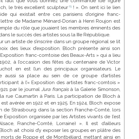
: « Il faut que vous donniez une commande (de figure
25
ch, le très excellent
sculpteur
! ». On sent ici le lien
aide qui existait entre ces parisiens d’origine franc-
 lettre de Madame Ménard-Dorian à Henri Roujon est
emple du rôle que jouaient les membres éminents des
dans le succès des artistes sous la IIIe République.
 un artiste de s’inscrire dans un groupe régional se lit
oix des lieux d’exposition. Bloch présente ainsi son
’« Exposition franc-comtoise des Beaux-Arts » qui a lieu
902, à l’occasion des fêtes du centenaire de Victor
chot en est l’un des principaux organisateurs. Le
me aussi sa place au sein de ce groupe d’artistes
ticipant à l’« Exposition des artistes franc-comtois »
921 par le journal
Jura français
à la Galerie Simonson,
la rue Caumartin à Paris. La participation de Bloch à
 est avérée en 1922 et en 1925. En 1924, Bloch expose
in de Strasbourg dans la section Franche-Comté, lors
 Exposition organisée par les Artistes vivants de l’est
lsace, Franche-Comté, Lorraine) ». Il est d’ailleurs
Bloch ait choisi d’y exposer les groupes en plâtre des
orts de Roppe et de Montbéliard, mettant ainsi en