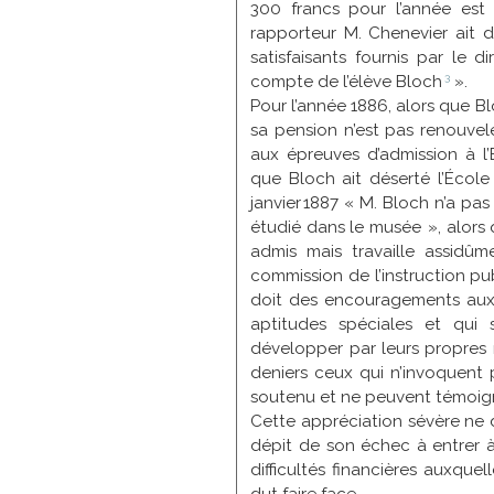
300 francs pour l’année est
rapporteur M. Chenevier ait 
satisfaisants fournis par le d
3
compte de l’élève
Bloch
».
Pour l’année 1886, alors que Bl
sa pension n’est pas renouvel
aux épreuves d’admission à l’
que Bloch ait déserté l’École
janvier 1887 « M. Bloch n’a pa
étudié dans le musée », alors qu’
admis mais travaille assidûm
commission de l’instruction p
doit des encouragements aux
aptitudes spéciales et qui s
développer par leurs propres r
deniers ceux qui n’invoquent p
soutenu et ne peuvent témoig
Cette appréciation sévère ne dé
dépit de son échec à entrer à l
difficultés financières auxquel