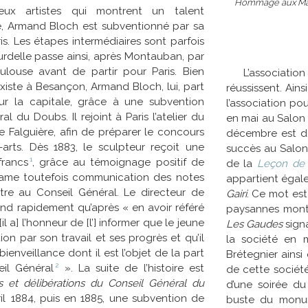
Hommage aux Maîtr
x artistes qui montrent un talent
e, Armand Bloch est subventionné par sa
is. Les étapes intermédiaires sont parfois
rdelle passe ainsi, après Montauban, par
ulouse avant de partir pour Paris. Bien
L’associatio
xiste à Besançon, Armand Bloch, lui, part
réussissent. Ains
r la capitale, grâce à une subvention
l’association po
 du Doubs. Il rejoint à Paris l’atelier du
en mai au Salon
e Falguière, afin de préparer le concours
décembre est do
arts. Dès 1883, le sculpteur reçoit une
succès au Salon :
1
francs
, grâce au témoignage positif de
de la
Leçon de
clame toutefois communication des notes
appartient égale
tre au Conseil Général. Le directeur de
Gairi
. Ce mot est
ond rapidement qu’après « en avoir référé
paysannes montb
il a] l’honneur de [l’] informer que le jeune
Les Gaudes
signa
n par son travail et ses progrès et qu’il
la société en 
ienveillance dont il est l’objet de la part
Brétegnier ains
2
eil
Général
». La suite de l’histoire est
de cette sociét
s et délibérations du Conseil Général du
d’une soirée d
ril 1884, puis en 1885, une subvention de
buste du monum