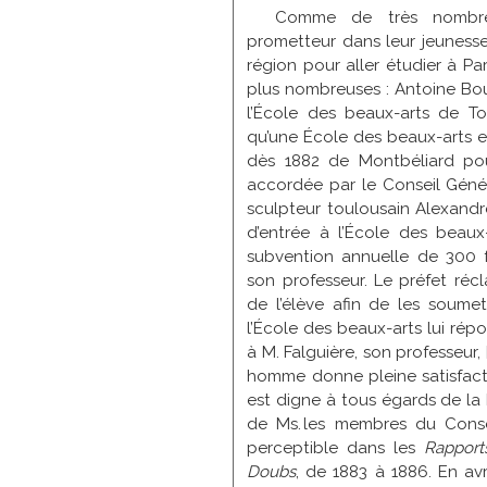
Comme de très nombreu
prometteur dans leur jeuness
région pour aller étudier à Par
plus nombreuses : Antoine Bou
l’École des beaux-arts de To
qu’une École des beaux-arts e
dès 1882 de Montbéliard pou
accordée par le Conseil Général
sculpteur toulousain Alexandr
d’entrée à l’École des beaux-
subvention annuelle de
300 
son professeur. Le préfet ré
de l’élève afin de les soumet
l’École des beaux-arts lui rép
à M. Falguière, son professeur, [
homme donne pleine satisfactio
est digne à tous égards de la b
de Ms. les membres du Cons
perceptible dans les
Rapport
Doubs
, de 1883 à 1886. En av