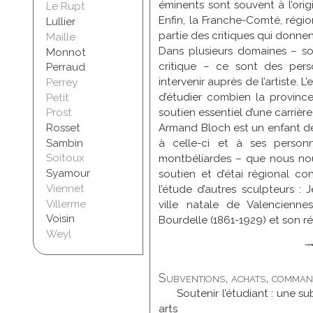
éminents sont souvent à l’ori
Le Rupt
Enfin, la Franche-Comté, régio
Lullier
partie des critiques qui donnen
Maille
Dans plusieurs domaines – sou
Monnot
critique – ce sont des perso
Perraud
intervenir auprès de l’artiste
Perrey
d’étudier combien la province 
Petit
Prost
soutien essentiel d’une carrière
Rosset
Armand Bloch est un enfant de
Sambin
à celle-ci et à ses personna
Soitoux
montbéliardes – que nous no
Syamour
soutien et d’étai régional con
Viennet
l’étude d’autres sculpteurs :
Villerme
ville natale de Valencienn
Voisin
Bourdelle (1861-1929) et son r
Weyl
Subventions, achats, command
Soutenir l’étudiant : une s
arts