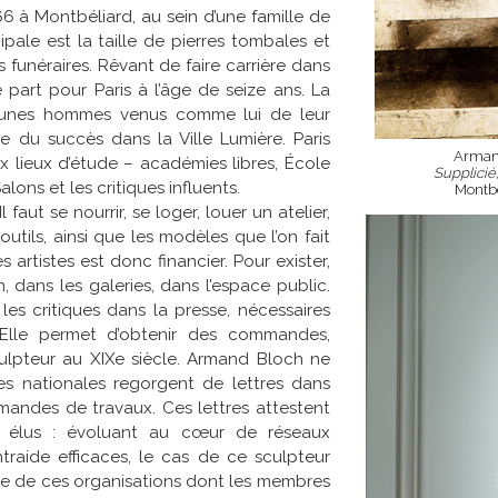
6 à Montbéliard, au sein d’une famille de
cipale est la taille de pierres tombales et
funéraires. Rêvant de faire carrière dans
e part pour Paris à l’âge de seize ans. La
 jeunes hommes venus comme lui de leur
 du succès dans la Ville Lumière. Paris
Armand
ux lieux d’étude – académies libres, École
Supplicié,
lons et les critiques influents.
Montb
l faut se nourrir, se loger, louer un atelier,
 outils, ainsi que les modèles que l’on fait
 artistes est donc financier. Pour exister,
n, dans les galeries, dans l’espace public.
r les critiques dans la presse, nécessaires
 Elle permet d’obtenir des commandes,
culpteur au XIXe siècle. Armand Bloch ne
ves nationales regorgent de lettres dans
mandes de travaux. Ces lettres attestent
 élus : évoluant au cœur de réseaux
traide efficaces, le cas de ce sculpteur
ce de ces organisations dont les membres