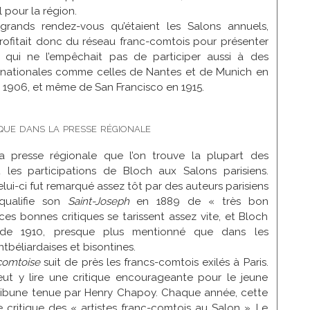
l pour la région.
rands rendez-vous qu’étaient les Salons annuels,
ofitait donc du réseau franc-comtois pour présenter
 qui ne l’empêchait pas de participer aussi à des
ernationales comme celles de Nantes et de Munich en
 1906, et même de San Francisco en 1915.
ique dans la presse régionale
la presse régionale que l’on trouve la plupart des
nt les participations de Bloch aux Salons parisiens.
lui-ci fut remarqué assez tôt par des auteurs parisiens
qualifie son
Saint-Joseph
en 1889 de « très bon
ces bonnes critiques se tarissent assez vite, et Bloch
r de 1910, presque plus mentionné que dans les
tbéliardaises et bisontines.
comtoise
suit de près les francs-comtois exilés à Paris.
ut y lire une critique encourageante pour le jeune
tribune tenue par Henry Chapoy. Chaque année, cette
 critique des « artistes franc-comtois au Salon ». Le