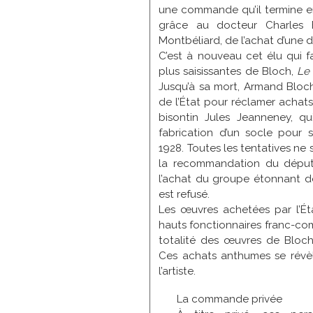
une commande qu’il termine 
grâce au docteur Charles B
Montbéliard, de l’achat d’une d
C’est à nouveau cet élu qui f
plus saisissantes de Bloch,
Le 
Jusqu’à sa mort, Armand Bloch
de l’État pour réclamer acha
bisontin Jules Jeanneney, qui
fabrication d’un socle pour
1928. Toutes les tentatives ne
la recommandation du déput
l’achat du groupe étonnant 
est refusé.
Les œuvres achetées par l’État
hauts fonctionnaires franc-com
totalité des œuvres de Bloch 
Ces achats anthumes se révèl
l’artiste.
La commande privée