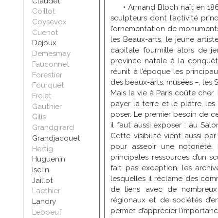
Claudet
• Armand Bloch naît en 186
Coillot
sculpteurs dont l’activité prin
Coysevox
l’ornementation de monuments 
Cuenot
les Beaux-arts, le jeune artist
Dejoux
capitale fourmille alors de
Demesmay
province natale à la conquête
Fauconnet
réunit à l’époque les principa
Forestier
des beaux-arts, musées –, les Sa
Fourquet
Mais la vie à Paris coûte cher. I
Frelet
payer la terre et le plâtre, les
Gauthier
poser. Le premier besoin de ces
Gilis
il faut aussi exposer : au Salo
Grandgirard
Cette visibilité vient aussi pa
Grandjacquet
pour asseoir une notoriété.
Hertig
principales ressources d’un s
Huguenin
fait pas exception, les archi
Iselin
lesquelles il réclame des com
Jaillot
de liens avec de nombreux
Laethier
régionaux et de sociétés d’en
Landry
permet d’apprécier l’importan
Leboeuf