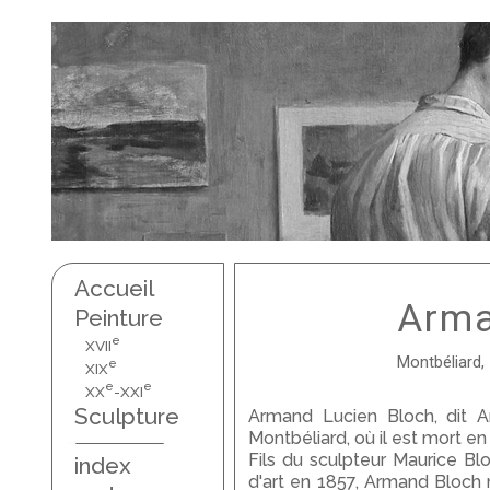
Accueil
Arma
Peinture
e
XVII
Montbéliard,
e
XIX
e
e
XX
-XXI
Sculpture
Armand Lucien Bloch, dit A
Montbéliard, où il est mort en
Fils du sculpteur Maurice Bl
index
d'art en 1857, Armand Bloch 