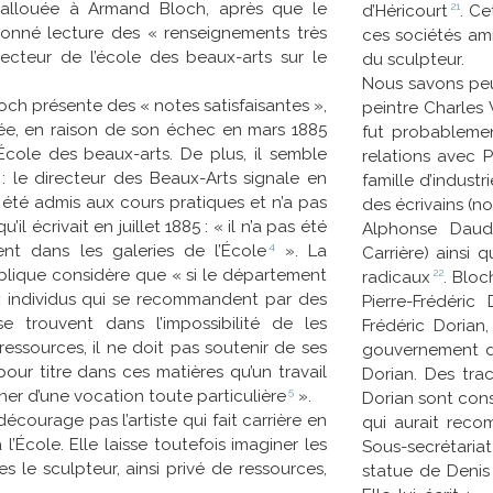
 allouée à Armand Bloch, après que le
21
d’
Héricourt
. Ce
donné lecture des « renseignements très
ces sociétés ami
irecteur de l’école des beaux-arts sur le
du sculpteur.
Nous savons peu
och présente des « notes satisfaisantes »,
peintre Charles 
ée, en raison de son échec en mars 1885
fut probableme
École des beaux-arts. De plus, il semble
relations avec P
 : le directeur des Beaux-Arts signale en
famille d’indust
s été admis aux cours pratiques et n’a pas
des écrivains (n
il écrivait en juillet 1885 : « il n’a pas été
Alphonse Daud
4
ent dans les galeries de l’
École
». La
Carrière) ainsi 
ublique considère que « si le département
22
radicaux
. Blo
 individus qui se recommandent par des
Pierre-Frédéri
e trouvent dans l’impossibilité de les
Frédéric Dorian
essources, il ne doit pas soutenir de ses
gouvernement de
our titre dans ces matières qu’un travail
Dorian. Des tra
5
ner d’une vocation toute
particulière
».
Dorian sont con
courage pas l’artiste qui fait carrière en
qui aurait rec
’École. Elle laisse toutefois imaginer les
Sous-secrétari
les le sculpteur, ainsi privé de ressources,
statue de Denis