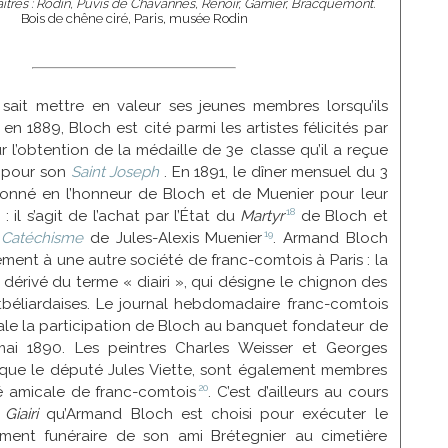
es : Rodin, Puvis de Chavannes, Renoir, Garnier, Bracquemont.
Bois de chêne ciré, Paris, musée Rodin
n sait mettre en valeur ses jeunes membres lorsqu’ils
i en 1889, Bloch est cité parmi les artistes félicités par
ur l’obtention de la médaille de 3e classe qu’il a reçue
 pour son
Saint Joseph
. En 1891, le dîner mensuel du 3
nné en l’honneur de Bloch et de Muenier pour leur
18
 il s’agit de l’achat par l’État du
Martyr
de Bloch et
19
 Catéchisme
de Jules-Alexis
Muenier
. Armand Bloch
ment à une autre société de franc-comtois à Paris : la
 dérivé du terme « diairi », qui désigne le chignon des
éliardaises. Le journal hebdomadaire franc-comtois
le la participation de Bloch au banquet fondateur de
mai 1890. Les peintres Charles Weisser et Georges
i que le député Jules Viette, sont également membres
20
é amicale de
franc-comtois
. C’est d’ailleurs au cours
u
Giairi
qu’Armand Bloch est choisi pour exécuter le
ent funéraire de son ami Brétegnier au cimetière