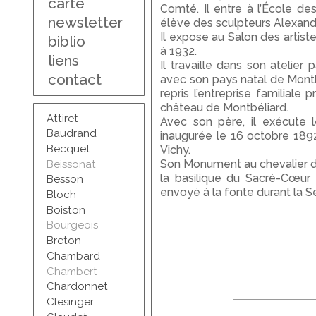
carte
Comté. Il entre à l’École de
newsletter
élève des sculpteurs Alexandr
Il expose au Salon des artiste
biblio
à 1932.
liens
Il travaille dans son atelier 
contact
avec son pays natal de Montbé
repris l’entreprise familiale
château de Montbéliard.
Attiret
Avec son père, il exécute 
Baudrand
inaugurée le 16 octobre 189
Becquet
Vichy.
Son Monument au chevalier de 
Beissonat
la basilique du Sacré-Cœur
Besson
envoyé à la fonte durant la 
Bloch
Boiston
Bourgeois
Breton
Chambard
Chambert
Chardonnet
Clesinger