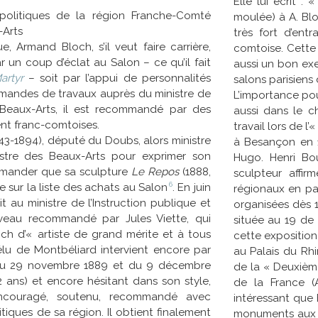
Elle lui écrit 
olitiques de la région Franche-Comté
moulée) à A. Blo
-Arts
très fort d’entr
e, Armand Bloch, s’il veut faire carrière,
comtoise. Cette
r un coup d’éclat au Salon – ce qu’il fait
aussi un bon ex
artyr
– soit par l’appui de personnalités
salons parisiens 
mandes de travaux auprès du ministre de
L’importance pour
s Beaux-Arts, il est recommandé par des
aussi dans le ch
ent franc-comtoises.
travail lors de l
843-1894), député du Doubs, alors ministre
à Besançon en 1
nistre des Beaux-Arts pour exprimer son
Hugo. Henri Bou
emander que sa sculpture
Le Repos
(1888,
sculpteur affir
6
ite sur la liste des achats au
Salon
. En juin
régionaux en par
t au ministre de l’Instruction publique et
organisées dès 1
uveau recommandé par Jules Viette, qui
située au 19 de 
loch d’« artiste de grand mérite et à tous
cette exposition
élu de Montbéliard intervient encore par
au Palais du Rh
, du 29 novembre 1889 et du 9 décembre
de la « Deuxième
2 ans) et encore hésitant dans son style,
de la France (A
couragé, soutenu, recommandé avec
intéressant que 
tiques de sa région. Il obtient finalement
monuments aux m