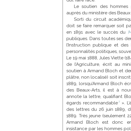
dut faire face.
Le soutien des hommes p
auprès du ministère des Beaux
Sorti du circuit académiqu
doit se faire remarquer soit pa
en 1891 avec le succès du
M
publiques. Dans toutes ses de
l’Instruction publique et de
personnalités politiques, souv
Le 19 mai 1888, Jules Viette (1
de l’Agriculture, écrit au mi
soutien à Armand Bloch et d
plâtre, non localisé) soit inscr
1889, lorsqu’Armand Bloch écri
des Beaux-Arts, il est à no
annote la lettre, qualifiant B
7
égards
recommandable
». L’
des lettres du 26 juin 1889
1889. Très jeune (seulement 2
Armand Bloch est donc en
insistance par les hommes poli