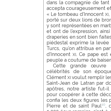
dans la compagnie de tant
accepta courageusement et s
xi
« Le tombeau d’Innocent
,
porté sur deux lions de bronz
y sont représentées en marb
et ont de l’expression, ains
draperies en sont bien faites 
piédestal exprime la levée
Turcs, qu’on attribua en pa
xi
d’Innocent
. Ce pape est 
peuple a coutume de baise
Cette grande œuvre 
célébrités de son époqu
xi
Clément
voulut remplir le
Saint-Jean de Latran par d
apôtres, notre artiste fut-
pour coopérer à cette déco
confia les deux figures les 
10
Pierre et de saint Paul
, 