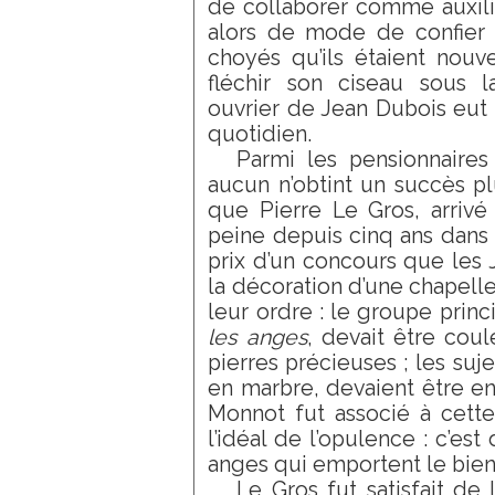
de collaborer comme auxilia
alors de mode de confier à
choyés qu’ils étaient nouv
fléchir son ciseau sous la
ouvrier de Jean Dubois eut 
quotidien.
Parmi les pensionnaire
aucun n’obtint un succès pl
que Pierre Le Gros, arrivé
peine depuis cinq ans dans c
prix d’un concours que les 
la décoration d’une chapell
leur ordre : le groupe princ
les anges
, devait être cou
pierres précieuses ; les suj
en marbre, devaient être enc
Monnot fut associé à cett
l’idéal de l’opulence : c’est
anges qui emportent le bie
Le Gros fut satisfait de