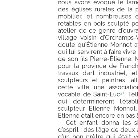
nous avons évoqué le lamen
des églises rurales de la 
mobilier, et nombreuses 
retables en bois sculpté po
atelier de ce genre d’ouvra
village voisin d’Orchamps
doute qu’Étienne Monnot ava
qui lui servirent à faire vivre
de son fils Pierre-Étienne.
pour la province de Franc
travaux d’art industriel, 
sculpteurs et peintres, al
cette ville une associati
31
vocable de Saint-Luc
. Te
qui déterminèrent l’éta
sculpteur Étienne Monnot, 
Étienne était encore en bas 
Cet enfant donna les s
d’esprit : dès l’âge de deux an
d’un bon prêtre qui était v