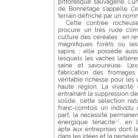
pittoresque sauvagerie. L’u
de Bonnétage s’appelle
Ce
terrain défriché par un no
Cette contrée rocheuse
procure un très rude clim
culture des céréales : en r
magnifiques forêts où les
sapins ; elle possède auss
lesquels les vaches laitièr
saine et savoureuse. L’ex
fabrication des fromages
véritable richesse pour les 
haute région. La vivacité 
entraînant la suppression de
solide, cette sélection na
franc-comtois un individu 
part, la nécessité permanent
22
énergique ténacité
, en 
apte aux entreprises dont l
dans les idées et la persévé