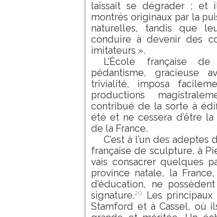
laissait se dégrader ; et 
montrés originaux par la pui
naturelles, tandis que le
conduire à devenir des co
imitateurs ».
L’École française de
pédantisme, gracieuse av
trivialité, imposa facil
productions magistralem
contribué de la sorte à édi
été et ne cessera d’être l
de la France.
C’est à l’un des adeptes d
française de sculpture, à P
vais consacrer quelques p
province natale, la France,
d’éducation, ne possèdent
20
signature.
Les principaux
Stamford et à Cassel, où il