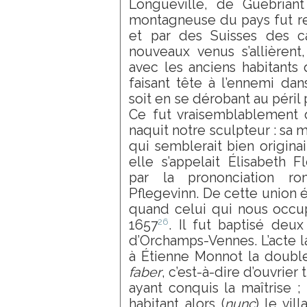
Longueville, de Guébriant
montagneuse du pays fut r
et par des Suisses des ca
nouveaux venus s’allièrent,
avec les anciens habitants 
faisant tête à l’ennemi da
soit en se dérobant au péril 
Ce fut vraisemblablement 
naquit notre sculpteur : sa m
qui semblerait bien origina
elle s’appelait Élisabeth F
par la prononciation r
Pflegevinn. De cette union ét
quand celui qui nous occu
26
1657
. Il fut baptisé deux
d’Orchamps-Vennes. L’acte 
à Étienne Monnot la doubl
faber
, c’est-à-dire d’ouvrier
ayant conquis la maîtrise ;
habitant alors (
nunc
) le vi