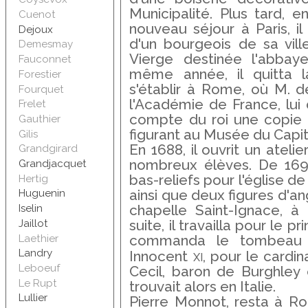
Municipalité. Plus tard, e
Cuenot
nouveau séjour à Paris, i
Dejoux
d'un bourgeois de sa vill
Demesmay
Vierge destinée l'abbaye
Fauconnet
même année, il quitta l
Forestier
s'établir à Rome, où M. de
Fourquet
l'Académie de France, lui
Frelet
compte du roi une copie 
Gauthier
figurant au Musée du Capit
Gilis
En 1688, il ouvrit un ateli
Grandgirard
nombreux élèves. De 1690
Grandjacquet
bas-reliefs pour l'église de
Hertig
ainsi que deux figures d'an
Huguenin
chapelle Saint-Ignace, à 
Iselin
Jaillot
suite, il travailla pour le p
Laethier
commanda le tombeau 
xi
Landry
Innocent
, pour le cardin
Leboeuf
Cecil, baron de Burghley 
Le Rupt
trouvait alors en Italie.
Lullier
Pierre Monnot, resta à R