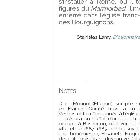
s'installer à Rome, où il 
figures du
Marmorbad
. Il 
enterré dans l'église fran
des Bourguignons.
Stanislas Lamy,
Dictionnaire
Notes
1)
↑
— Monnot (Étienne), sculpteur 
en Franche-Comté, travailla en 
Vennes et la même année à l'églis
il exécuta un buffet d'orgue à tro
occupé à Besançon, où il venait d'
ville, et en 1687-1689 à Pelousey. 
une bohémienne, Élisabeth Frequel
deux fils, puis étant devenu veuf, 