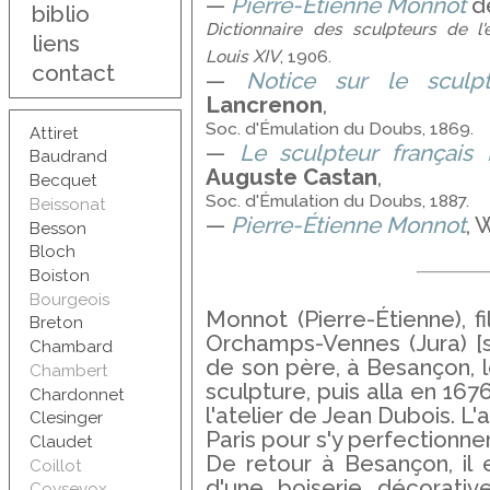
—
Pierre-Étienne Monnot
d
biblio
Dictionnaire des sculpteurs de l
liens
xiv
Louis
, 1906.
contact
—
Notice sur le sculp
Lancrenon
,
Soc. d'Émulation du Doubs, 1869.
Attiret
—
Le sculpteur français
Baudrand
Auguste Castan
,
Becquet
Soc. d'Émulation du Doubs, 1887.
Beissonat
—
Pierre-Étienne Monnot
, 
Besson
Bloch
Boiston
Bourgeois
Monnot (Pierre-Étienne), f
Breton
Orchamps-Vennes (Jura) [si
Chambard
de son père, à Besançon, l
Chambert
sculpture, puis alla en 1676 
Chardonnet
l'atelier de Jean Dubois. L'a
Clesinger
Paris pour s'y perfectionner
Claudet
De retour à Besançon, il 
Coillot
d'une boiserie décorativ
Coysevox