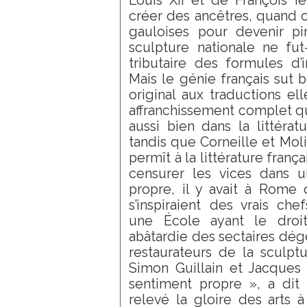
Louis XII et de François Ie
créer des ancêtres, quand on
gauloises pour devenir pi
sculpture nationale ne f
tributaire des formules d’
Mais le génie français sut 
original aux traductions e
affranchissement complet qu
aussi bien dans la littératu
tandis que Corneille et Mol
permît à la littérature frança
censurer les vices dans u
propre, il y avait à Rome 
s’inspiraient des vrais ch
une École ayant le droi
abâtardie des sectaires dé
restaurateurs de la sculpt
Simon Guillain et Jacques 
sentiment propre », a di
relevé la gloire des arts à