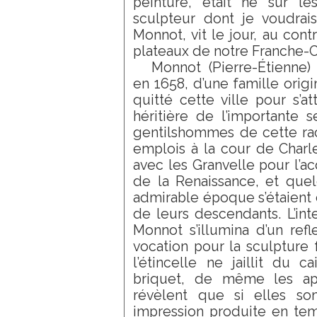
peinture, était né sur l
sculpteur dont je voudrais
Monnot, vit le jour, au contr
plateaux de notre Franche-
Monnot (Pierre-Étienne
en 1658, d’une famille origi
quitté cette ville pour s’a
héritière de l’importante 
gentilshommes de cette ra
emplois à la cour de Charles
avec les Granvelle pour l’a
de la Renaissance, et que
admirable époque s’étaient 
de leurs descendants. L’in
Monnot s’illumina d’un refl
vocation pour la sculptur
l’étincelle ne jaillit du 
briquet, de même les apt
révèlent que si elles so
impression produite en temp