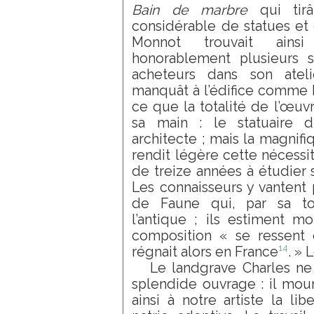
Bain de marbre
qui tirâ
considérable de statues et 
Monnot trouvait ainsi
honorablement plusieurs s
acheteurs dans son ateli
manquât à l’édifice comme ha
ce que la totalité de l’œuv
sa main : le statuaire d
architecte ; mais la magnifi
rendit légère cette nécessi
de treize années à étudier s
Les connaisseurs y vantent 
de Faune qui, par sa tou
l’antique ; ils estiment mo
composition « se ressent 
14
régnait alors en France
. » 
Le landgrave Charles ne
splendide ouvrage : il mour
ainsi à notre artiste la lib