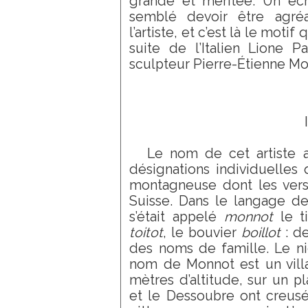
grande et méritée. Un éch
semblé devoir être agré
l’artiste, et c’est là le motif
suite de l’Italien Lione Pa
sculpteur Pierre-Étienne Mo
I
Le nom de cet artiste a
désignations individuelles 
montagneuse dont les versa
Suisse. Dans le langage de
s’était appelé
monnot
le t
toitot
, le bouvier
boillot
: de
des noms de famille. Le ni
nom de Monnot est un vill
mètres d’altitude, sur un p
et le Dessoubre ont creusé