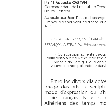
Par M.
Auguste CASTAN
Correspondant de l’Institut de Fran
Belles-Lettres)
Au sculpteur Jean Petit de besançon
Granvelle en souvenir de trente-quat
A. C.
Le sculpteur français Pierre-É
besançon auteur du
Marmorba
« Con cui giornalmente traggo
dalla Vistola e dal Reno, dall’Istro 
Mosa e dal Tamigi. E que’ che 
volendo, o non potendo andarvi
Entre les divers dialecte
imagé des arts, la sculpt
mode d’expression qui s’
génie français. Nous so
Athéniens des temps mo