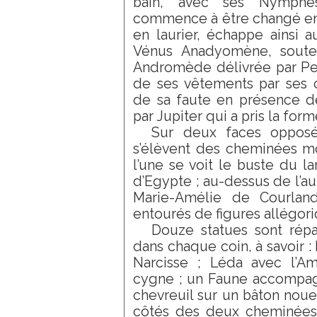
bain, avec ses Nymphe
commence à être changé en 
en laurier, échappe ainsi a
Vénus Anadyomène, soute
Andromède délivrée par Pers
de ses vêtements par ses 
de sa faute en présence d
par Jupiter qui a pris la for
Sur deux faces oppos
s’élèvent des cheminées m
l’une se voit le buste du l
d’Egypte ; au-dessus de l’au
Marie-Amélie de Courlan
entourés de figures allégori
Douze statues sont répa
dans chaque coin, à savoir :
Narcisse ; Léda avec l’A
cygne ; un Faune accompagn
chevreuil sur un bâton noue
côtés des deux cheminées, 