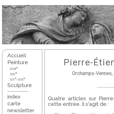
Accueil
Pierre-Éti
Peinture
e
XVII
Orchamps-Vennes, 
e
XIX
e
e
XX
-XXI
Sculpture
index
Quatre articles sur Pierre
carte
cette entrée. Il s'agit de :
newsletter