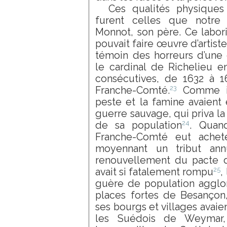
Ces qualités physiques
furent celles que notre 
Monnot, son père. Ce laborie
pouvait faire œuvre d’artiste
témoin des horreurs d’une 
le cardinal de Richelieu e
consécutives, de 1632 à 16
23
Franche-Comté.
Comme il 
peste et la famine avaient
guerre sauvage, qui priva l
24
de sa population
. Quan
Franche-Comté eut achet
moyennant un tribut annu
renouvellement du pacte d
25
avait si fatalement rompu
,
guère de population agglo
places fortes de Besançon,
ses bourgs et villages avaien
les Suédois de Weymar,