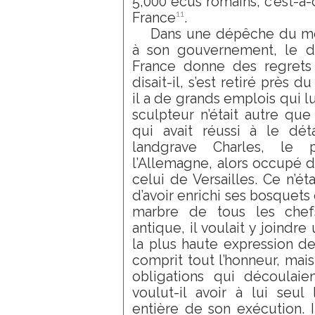
5,000 écus romains, c’est-à-
11
France
.
Dans une dépêche du moi
à son gouvernement, le d
France donne des regrets
disait-il, s’est retiré près 
il a de grands emplois qui l
sculpteur n’était autre que
qui avait réussi à le dét
landgrave Charles, le 
l’Allemagne, alors occupé d
celui de Versailles. Ce n’ét
d’avoir enrichi ses bosquets
marbre de tous les chefs
antique, il voulait y joindr
la plus haute expression de
comprit tout l’honneur, ma
obligations qui découlaie
voulut-il avoir à lui seul 
entière de son exécution. Il