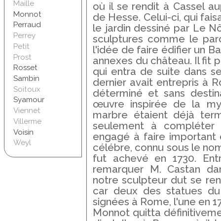
Maille
où il se rendit à Cassel a
Monnot
de Hesse. Celui-ci, qui fais
Perraud
le jardin dessiné par Le N
Perrey
sculptures comme le parc 
Petit
l'idée de faire édifier un 
Prost
annexes du château. Il fit 
Rosset
qui entra de suite dans se
Sambin
dernier avait entrepris à 
Soitoux
déterminé et sans destin
Syamour
œuvre inspirée de la myt
Viennet
marbre étaient déjà termi
Villerme
seulement à compléter u
Voisin
engagé à faire important 
Weyl
célébre, connu sous le n
fut achevé en 1730. Ent
remarquer M. Castan dan
notre sculpteur dut se rend
car deux des statues du
signées à Rome, l'une en 17
Monnot quitta définitiveme