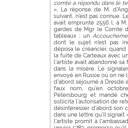
comte a répondu dans le tem
». La réponse de M. d'Angi
suivant, n'est pas connue. L
avait emprunté 2556 l. à M. 
gardes de Mgr le Comte d'
tableaux : un
Accouchemen
dont le sujet n'est pas i
déposa le créancier, quand il
la fuite de Carteaux avec u
l'artiste avait abandonné sa 
dans la misère. Le signale
envoyé en Russie où on ne le 
d'abord séjourné à Dresde et
faux nom, qu'en octobre
Pétersbourg et mandé che
sollicita l'autorisation de re
désintéresser d'abord son cr
dans une lettre qu'il signait
l'artiste promit à l'ambass
janvier 1783, promesse qu'il 