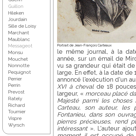
Guillon
Hileken
Jourdain
Sille de Loisy
Marchant
Maublanc
Messageot
Portrait de Jean-François Carteaux
le même journal, à la da
Monsu
année, sur un émail de Mir
Mouchet
vu sa grandeur qui était d
Nonnotte
large. En effet, à la date de 
Pequignot
Perrier
annoncé l'exécution d'un au
Perrin
XVI à cheval
de 18 pouces 
Prevost
largeur, «
morceau placé dan
Rately
Majesté parmi les choses 
Richard
Carteau, son auteur, les 
Tournier
Fontanieu, dans son ouvrage 
Vispre
pierres précieuses, rend pl
Wyrsch
intéressant
». L'auteur ajout
moment il est occupé de l