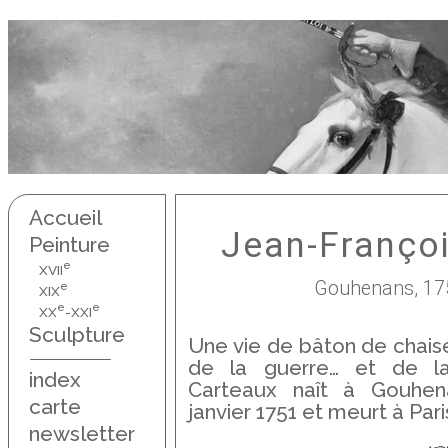
Accueil
Jean-Franço
Peinture
e
XVII
Gouhenans, 175
e
XIX
e
e
XX
-XXI
Sculpture
Une vie de bâton de chaise
de la guerre… et de la f
index
Carteaux naît à Gouhen
carte
janvier 1751 et meurt à Paris
newsletter