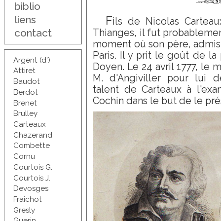
biblio
liens
F
ils de Nicolas Cartea
contact
Thianges, il fut probableme
moment où son père, admis a
Paris. Il y prit le goût de l
Argent (d')
Doyen. Le 24 avril 1777, le 
Attiret
M. d'Angiviller pour lui
Baudot
talent de Carteaux à l'exa
Berdot
Cochin dans le but de le pré
Brenet
Brulley
Carteaux
Chazerand
Combette
Cornu
Courtois G.
Courtois J.
Devosges
Fraichot
Gresly
Guerin