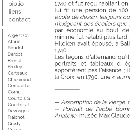
biblio
1740 et fut reçu habitant en 1
lui fit une pension de 100
liens
école de dessin, les jours ou
contact
n'exigeant des écoliers que 
par économie au bout de 
Argent (d')
minime fut rétabli plus tard.
Attiret
Hileken avait épousé, à Sa
Baudot
1740.
Berdot
Les leçons d'allemand qu'i
Brenet
portraits et tableaux d ég
Brulley
apportèrent pas l'aisance ; i
Carteaux
la Croix, en 1790, une «
aumô
Chazerand
Combette
Cornu
Courtois G.
—
Assomption de la Vierge
,
Courtois J.
—
Portrait de l'abbé Bom
Devosges
Anatoile
, musée Max Claudet 
Fraichot
Gresly
Guerin