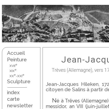
Accueil
Jean-Jacqu
Peinture
e
XVII
Trèves (Allemagne), vers 17
e
XIX
e
e
XX
-XXI
Sculpture
Jean-Jacques Hileken, 17
citoyen de Salins à partir d
index
carte
N
é à Trêves (Allemagne) 
newsletter
messidor, an VIII (juin-juille