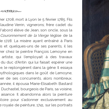
er 1708, mort à Lyon le 5 février 1785. Fils
udine Verrin, vignerons; frère cadet du
 D'abord élève de Jean, son oncle, sous la
n
Couronnement de la Vierge
(église de la
 1728. La misère ayant entraîné à Paris
et quelques-uns de ses parents, il les
ntrer chez le peintre François Lemoyne en
artiste, qui l'employait à des travaux
 du duc d'Antin qui lui faisait espérer une
, le replongèrent dans la gêne. Il essaya
mythologiques dans le goût de Lemoyne,
her de ses concurrents, alors nombreux.
nnée, il épousa Marie-Elisabeth Bastard
 Duchastel, bourgeois de Paris, sa voisine,
aisance. Il abandonna alors la peinture
istoire pour s'adonner exclusivement au
royale de peinture, 1741, sur les portraits