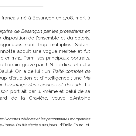
 français, né à Besançon en 1708, mort à
rprise de Besançon par les protestants en
 disposition de l'ensemble et du coloris,
goriques sont trop multipliés. S'étant
onnotte acquit une vogue méritée et fut
 en 1741. Parmi ses principaux portraits,
 Lorrain, gravé par J.-N. Tardieu, et celui
Daullé. On a de lui : un
Traité complet de
up d'érudition et d'intelligence ; une
Vie
ur l'avantage des sciences et des arts
. Le
n portrait par lui-même et celui de sa
ard de la Gravière, veuve d'Antoine
es Hommes célèbres et les personnalités marquantes
-Comté. Du IVe siècle à nos jours
. d'Émile Fourquet.