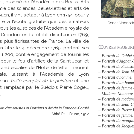
rc ; associé de l'Académie des Beaux-Arts
ie des sciences, belles-lettres et arts de
en, il vint s'établir à Lyon en 1754, pour y
re à l'école gratuite que des amateurs
Donat Nonnott
 sous les auspices de l'Académie royale de
 Grandon, en fut établi directeur en 1769,
s plus florissantes de France. La ville de
Œuvres majeur
 titre le 4 décembre 1765, portant ses
 1 200, contre engagement de fournir les
–
Portrait de l'abbé
pour le feu d'artifice de la Saint-Jean et
–
Portrait d'Aignan
–
Portrait de Sébastie
rand escalier de l'Hôtel de Ville. Il mourut
–
Portrait de Jean 
ale, laissant à l'Académie de Lyon
–
Portrait d'homme
,
re un
Traité complet de la peinture
et une
–
Portrait d'un homm
fut remplacé par le Suédois Pierre Cogell,
–
Portrait de femme 
.
–
Madame Nonnotte l
–
Portrait de madam
–
Portrait de Jean-G
ire des Artistes et Ouvriers d'Art de la Franche-Comté
–
Portrait de Pierre 
Abbé Paul Brune, 1912
–
Portrait de femme
,
–
Portrait du marqui
–
Portrait de Jacques