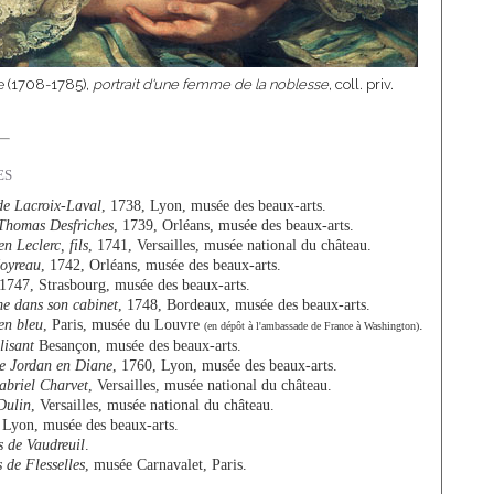
e (1708-1785),
portrait d'une femme de la noblesse
, coll. priv.
es
 de Lacroix-Laval
, 1738, Lyon, musée des beaux-arts.
-Thomas Desfriches
, 1739, Orléans, musée des beaux-arts.
n Leclerc, fils
, 1741, Versailles, musée national du château.
Moyreau
, 1742, Orléans, musée des beaux-arts.
 1747, Strasbourg, musée des beaux-arts.
e dans son cabinet
, 1748, Bordeaux, musée des beaux-arts.
en bleu
, Paris, musée du Louvre
.
(en dépôt à l'ambassade de France à Washington)
isant
Besançon, musée des beaux-arts.
e Jordan en Diane
, 1760, Lyon, musée des beaux-arts.
abriel Charvet
, Versailles, musée national du château.
Dulin
, Versailles, musée national du château.
 Lyon, musée des beaux-arts.
s de Vaudreuil
.
 de Flesselles
, musée Carnavalet, Paris.