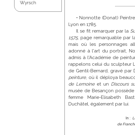
Wyrsch
• Nonnotte (Donat) Peintre
Lyon en 1785.
Il se fit remarquer par la
Su
1575
, page remarquable par la
mais où les personnages allé
adonné à l'art du portrait, N
admis à l'Académie de peinture
rappelons celui du sculpteur Le
de Gentil-Bernard, gravé par 
peinture
, où il déploya beauco
de Lemoine
et un
Discours s
musée de Besançon possède so
femme Marie-Elisabeth Bast
Duchâtel, également par lui.
In :
L
de Franche