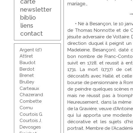
carte
mariage…
newsletter
biblio
• Né à Besançon, le 10 janvi
liens
de Thomas Nonnotte et de Cla
contact
jésuite adversaire de Voltaire.
direction duquel il peignit u
Argent (d')
Madeleine, Besançon), daté de
Attiret
bon nombre de Franc-Comtois 
Baudot
suivit en 1728, et reussit à e
Berdot
1731. La mort (1737) de cet 
Brenet
décoratifs avec Hallé, et celle
Brulley
bourse de pensionnaire à Rome
Carteaux
de peindre quelques scènes 
Chazerand
mais ne réussit pas à triomp
Combette
Heureusement, dans la même a
Cornu
de la Gravière, veuve d'Antoine
Courtois G.
qui lui apporta une modeste 
Courtois J.
décorative et les sujets d'h
Devosges
portrait. Membre de l'Académie 