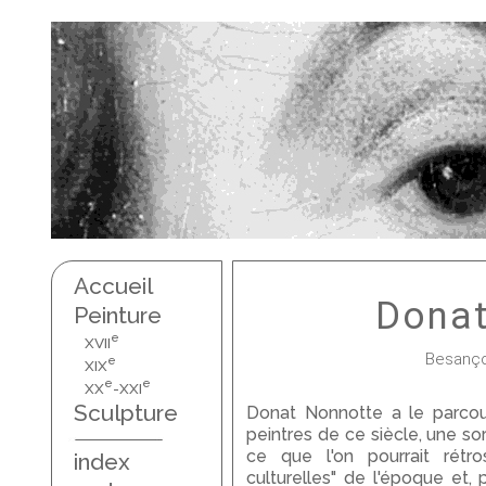
Accueil
Donat
Peinture
e
XVII
Besançon
e
XIX
e
e
XX
-XXI
Sculpture
Donat Nonnotte a le parcours
peintres de ce siècle, une so
ce que l'on pourrait rétro
index
culturelles" de l'époque et, 