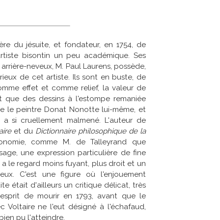
rère du jésuite, et fondateur, en 1754, de
artiste bisontin un peu académique. Ses
 arrière-neveux, M. Paul Laurens, possède,
ieux de cet artiste. Ils sont en buste, de
comme effet et comme relief, la valeur de
t que des dessins à l'estompe remaniée
te le peintre Donat Nonotte lui-même, et
re a si cruellement malmené. L'auteur de
aire
et du
Dictionnaire philosophique de la
ionomie, comme M. de Talleyrand que
isage, une expression particulière de fine
l a le regard moins fuyant, plus droit et un
neux. C'est une figure où l'enjouement
te était d'ailleurs un critique délicat, très
l'esprit de mourir en 1793, avant que le
c Voltaire ne l'eut désigné à l'échafaud,
bien pu l'atteindre.