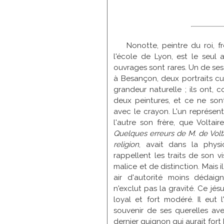
Nonotte, peintre du roi, f
l'école de Lyon, est le seul 
ouvrages sont rares. Un de ses
à Besançon, deux portraits cur
grandeur naturelle ; ils ont, 
deux peintures, et ce ne son
avec le crayon. L'un représen
l'autre son frère, que Voltai
Quelques erreurs de M. de Volt
religion
, avait dans la phys
rappellent les traits de son v
malice et de distinction. Mais i
air d'autorité moins dédaig
n'exclut pas la gravité. Ce jésui
loyal et fort modéré. Il eut 
souvenir de ses querelles ave
dernier guignon qui aurait fort 