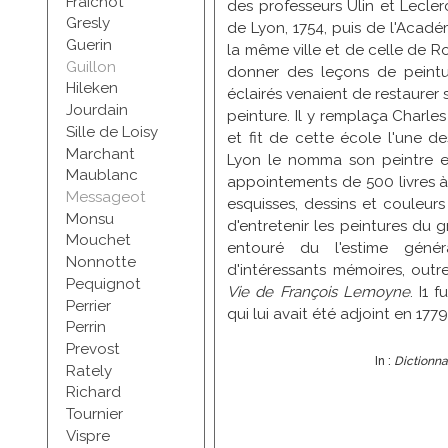
Fraichot
des professeurs Ulin et Lecle
Gresly
de Lyon, 1754, puis de l'Académ
Guerin
la même ville et de celle de Rou
Guillon
donner des leçons de peintu
Hileken
éclairés venaient de restaurer
Jourdain
peinture. Il y remplaça Charles
Sille de Loisy
et fit de cette école l'une de
Marchant
Lyon le nomma son peintre en
Maublanc
appointements de 500 livres à
Messageot
esquisses, dessins et couleurs 
Monsu
d'entretenir les peintures du g
Mouchet
entouré du l'estime génér
Nonnotte
d'intéressants mémoires, out
Pequignot
Vie de François Lemoyne
. I1 
Perrier
qui lui avait été adjoint en 1779
Perrin
Prevost
In :
Dictionna
Rately
Richard
Tournier
Vispre