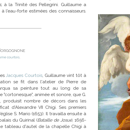
s
, à la Trinité des Pellegrini. Guillaume a
 à l'eau-forte estimées des connaisseurs.
Borgognone
ume courtois
.
les
Jacques Courtois
, Guillaume vint tôt à
tion se fit dans l'atelier de Pierre de
marqua sa peinture tout au long de sa
re "cortonesque", animée et sonore, que G.
n, produisit nombre de décors dans les
ficat d'Alexandre VII Chigi. Ses premiers
lise S. Mario (1653). Il travailla ensuite à
alais du Quirinal (
Bataille de Josué
, 1656-
e tableau d'autel de la chapelle Chigi à