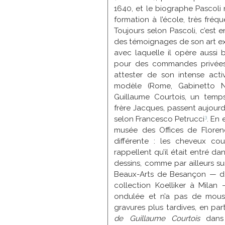
1640, et le biographe Pascoli
formation à l’école, très fréq
Toujours selon Pascoli, c’est e
des témoignages de son art exéc
avec laquelle il opère aussi 
pour des commandes privée
attester de son intense act
modèle (Rome, Gabinetto Na
Guillaume Courtois, un tem
frère Jacques, passent aujour
3
selon Francesco Petrucci
. En e
musée des Offices de Floren
différente : les cheveux cou
rappellent qu’il était entré d
dessins, comme par ailleurs sur
Beaux-Arts de Besançon — do
collection Koelliker à Milan 
ondulée et n’a pas de moust
gravures plus tardives, en part
de Guillaume Courtois
dans 