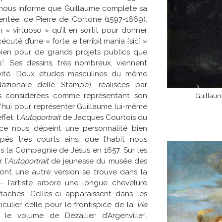
 nous informe que Guillaume complète sa
uentée, de Pierre de Cortone (1597-1669).
n « virtuoso » qu’il en sortit pour donner
uté d’une « forte, e terribil mania [sic] »
bien pour de grands projets publics que
2
s
. Ses dessins, très nombreux, viennent
ivité. Deux études masculines du même
zionale delle Stampe), réalisées par
ps considérées comme représentant son
Guillaum
d’hui pour représenter Guillaume lui-même
ffet, l’
Autoportrait
de Jacques Courtois du
ce nous dépeint une personnalité bien
pés très courts ainsi que l’habit nous
ans la Compagnie de Jésus en 1657. Sur les
 l’
Autoportrait
de jeunesse du musée des
nt une autre version se trouve dans la
— l’artiste arbore une longue chevelure
aches. Celles-ci apparaissent dans les
iculier celle pour le frontispice de la
Vie
4
le volume de Dézallier d’Argenville
.