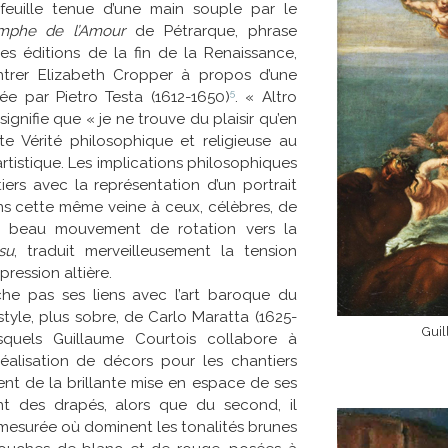
la feuille tenue d’une main souple par le
omphe de l’Amour
de Pétrarque, phrase
 éditions de la fin de la Renaissance,
trer Elizabeth Cropper à propos d’une
5
e par Pietro Testa (1612-1650)
. « Altro
signifie que « je ne trouve du plaisir qu’en
e Vérité philosophique et religieuse au
tistique. Les implications philosophiques
iers avec la représentation d’un portrait
 dans cette même veine à ceux, célèbres, de
Le beau mouvement de rotation vers la
su
, traduit merveilleusement la tension
ression altière.
ache pas ses liens avec l’art baroque du
style, plus sobre, de Carlo Maratta (1625-
Guil
esquels Guillaume Courtois collabore à
 réalisation de décors pour les chantiers
ient de la brillante mise en espace de ses
nt des drapés, alors que du second, il
 mesurée où dominent les tonalités brunes