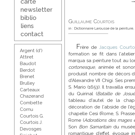
carte
newsletter
biblio
Guillaume Courtois
liens
in : Dictionnaire Larousse de la peinture,
contact
F
rère de
Jacques Courto
Argent (d')
formation se fit dans l'ateli
Attiret
marqua sa peinture tout au lon
Baudot
cortonesque
, animée et sonor
Berdot
produisit nombre de décors dan
Brenet
d'Alexandre VII Chigi. Ses pre
Brulley
S. Mario (1653). Il travailla en
Carteaux
du Quirinal (
Bataille de Josu
Chazerand
tableau d'autel de la chape
Combette
décoration de l'abside de l'ég
Cornu
chapelle Cesi (Rome, S. Prassed
Courtois G.
Rome (
Adorations des mages e
Courtois J.
Son
Bon Samaritain
du musée 
Devosges
romantique d'effet, évoque ir