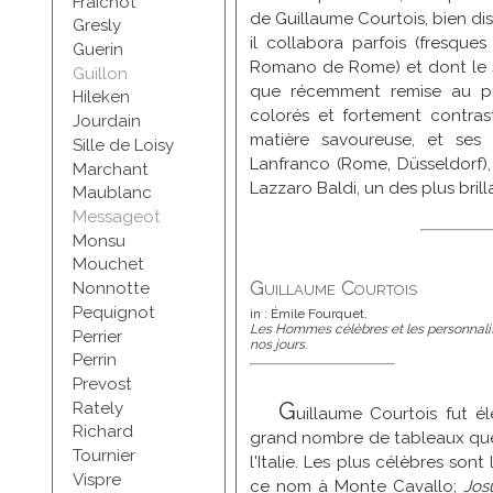
Fraichot
de Guillaume Courtois, bien dis
Gresly
il collabora parfois (fresque
Guerin
Romano de Rome) et dont le st
Guillon
que récemment remise au pre
Hileken
colorés et fortement contras
Jourdain
matière savoureuse, et ses 
Sille de Loisy
Lanfranco (Rome, Düsseldorf), 
Marchant
Lazzaro Baldi, un des plus bril
Maublanc
Messageot
Monsu
Mouchet
Guillaume Courtois
Nonnotte
Pequignot
in : Émile Fourquet,
Les Hommes célèbres et les personnali
Perrier
nos jours
.
Perrin
Prevost
G
Rately
uillaume Courtois fut él
Richard
grand nombre de tableaux que 
Tournier
l'Italie. Les plus célèbres sont
Vispre
ce nom à Monte Cavallo;
Jos