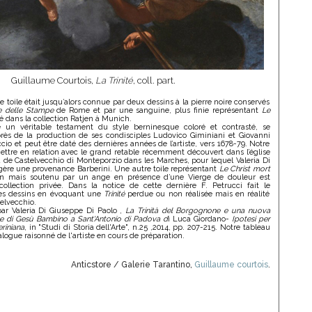
Guillaume Courtois,
La Trinité
, coll. part.
 toile était jusqu’alors connue par deux dessins à la pierre noire conservés
e delle Stampe
de Rome et par une sanguine, plus finie représentant
Le
é dans la collection Ratjen à Munich.
e un véritable testament du style berninesque coloré et contrasté, se
rès de la production de ses condisciples Ludovico Giminiani et Giovanni
iccio et peut être daté des dernières années de l’artiste, vers 1678-79. Notre
mettre en relation avec le grand retable récemment découvert dans l’église
 de Castelvecchio di Monteporzio dans les Marches, pour lequel Valeria Di
ère une provenance Barberini. Une autre toile représentant
Le Christ mort
n mais soutenu par un ange en présence d’une Vierge de douleur est
llection privée. Dans la notice de cette dernière F. Petrucci fait le
es dessins en évoquant une
Trinité
perdue ou non réalisée mais en réalité
telvecchio.
par Valeria Di Giuseppe Di Paolo ,
La Trinità del Borgognone e una nuova
one di Gesù Bambino a Sant'Antonio di Padova d
i Luca Giordano-
Ipotesi per
riniana
, in "Studi di Storia dell'Arte", n.25 ,2014, pp. 207-215. Notre tableau
alogue raisonné de l'artiste en cours de préparation.
Anticstore / Galerie Tarantino,
Guillaume courtois
.