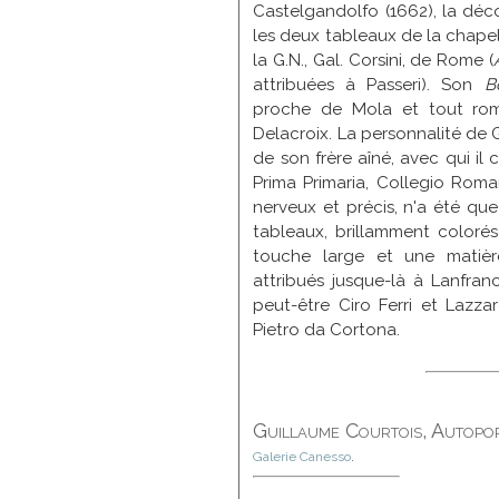
Castelgandolfo (1662), la décor
les deux tableaux de la chapel
la G.N., Gal. Corsini, de Rome (
attribuées à Passeri). Son
B
proche de Mola et tout roman
Delacroix. La personnalité de G
de son frère aîné, avec qui il 
Prima Primaria, Collegio Roma
nerveux et précis, n'a été qu
tableaux, brillamment colorés
touche large et une matièr
attribués jusque-là à Lanfran
peut-être Ciro Ferri et Lazza
Pietro da Cortona.
Guillaume Courtois, Autopor
Galerie Canesso
.