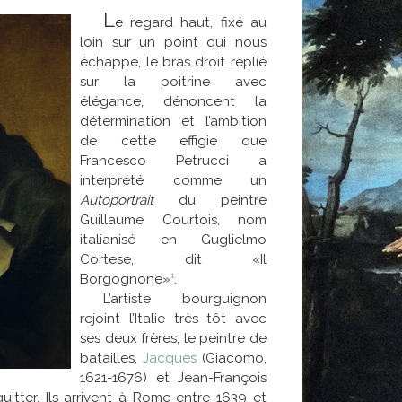
L
e regard haut, fixé au
loin sur un point qui nous
échappe, le bras droit replié
sur la poitrine avec
élégance, dénoncent la
détermination et l’ambition
de cette effigie que
Francesco Petrucci a
interprété comme un
Autoportrait
du peintre
Guillaume Courtois, nom
italianisé en Guglielmo
Cortese, dit «Il
1
Borgognone»
.
L’artiste bourguignon
rejoint l’Italie très tôt avec
ses deux frères, le peintre de
batailles,
Jacques
(Giacomo,
1621-1676) et Jean-François
.
uitter. Ils arrivent à Rome entre 1639 et