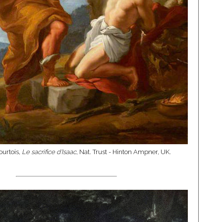
urtois,
Le sacrifice d'Isaac
, Nat. Trust - Hinton Ampner, UK.