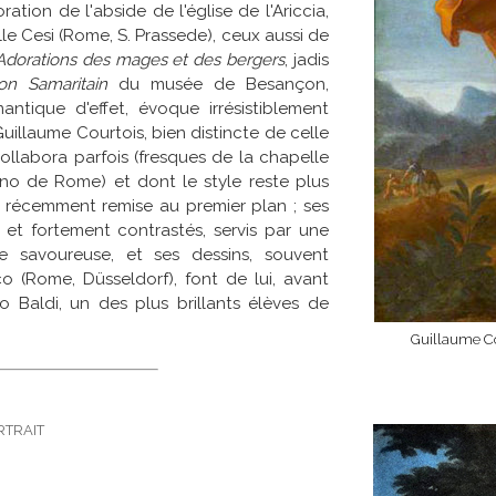
ation de l'abside de l'église de l'Ariccia,
le Cesi (Rome, S. Prassede), ceux aussi de
Adorations des mages et des bergers
, jadis
on Samaritain
du musée de Besançon,
tique d'effet, évoque irrésistiblement
uillaume Courtois, bien distincte de celle
collabora parfois (fresques de la chapelle
no de Rome) et dont le style reste plus
e récemment remise au premier plan ; ses
 et fortement contrastés, servis par une
e savoureuse, et ses dessins, souvent
co (Rome, Düsseldorf), font de lui, avant
ro Baldi, un des plus brillants élèves de
Guillaume Co
trait