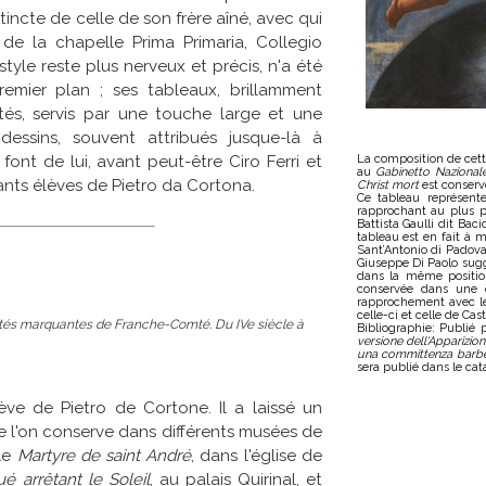
tincte de celle de son frère aîné, avec qui
s de la chapelle Prima Primaria, Collegio
yle reste plus nerveux et précis, n'a été
mier plan ; ses tableaux, brillamment
tés, servis par une touche large et une
dessins, souvent attribués jusque-là à
font de lui, avant peut-être Ciro Ferri et
La composition de cette
au
Gabinetto Nazional
lants élèves de Pietro da Cortona.
Christ mort
est conserv
Ce tableau représent
rapprochant au plus p
Battista Gaulli dit Bac
tableau est en fait à 
Sant’Antonio di Padova
Giuseppe Di Paolo sugg
dans la même positio
conservée dans une co
rapprochement avec l
celle-ci et celle de Cas
tés marquantes de Franche-Comté. Du IVe siècle à
Bibliographie: Publié 
versione dell'Apparizi
una committenza barbe
sera publié dans le cat
ève de Pietro de Cortone. Il a laissé un
l'on conserve dans différents musées de
 le
Martyre de saint André
, dans l'église de
ué arrêtant le Soleil
, au palais Quirinal, et