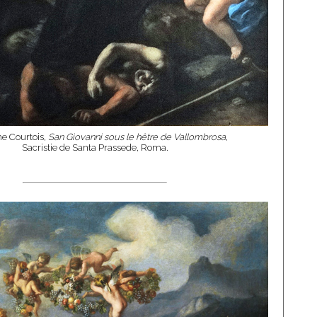
e Courtois,
San Giovanni sous le hêtre de Vallombrosa
,
Sacristie de Santa Prassede, Roma.