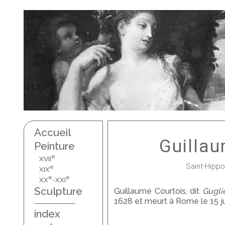
Accueil
Guilla
Peinture
e
XVII
Saint-Hippo
e
XIX
e
e
XX
-XXI
Sculpture
Guillaume Courtois, dit
Gugli
1628 et meurt à Rome le 15 ju
index