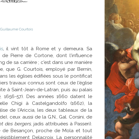
Guillaume Courtois
is
, il vint tôt à Rome et y demeura. Sa
er de Pierre de Cortone, dont l'influence
g de sa carrière ; c'est dans une manière
e, que G. Courtois, employé par Bernin,
s les églises édifiées sous le pontificat
miers travaux connus sont ceux de l'église
suite à Saint-Jean-de-Latran, puis au palais
é
, 1656-57). Des années 1660 datent le
lle Chigi à Castelgandolfo (1662), la
lise de l'Ariccia, les deux tableaux de la
e), ceux aussi de la G.N., Gal. Corsini, de
t des bergers
, jadis attribuées à Passeri).
de Besançon, proche de Mola et tout
résistiblement Delacroix. La personnalité