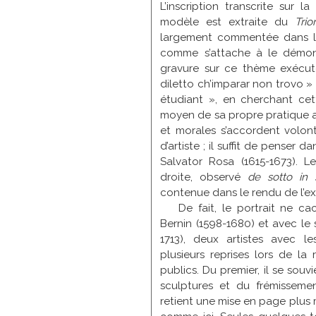
L’inscription transcrite sur 
modèle est extraite du
Tri
largement commentée dans les
comme s’attache à le démon
gravure sur ce thème exécuté
diletto ch’imparar non trovo » 
étudiant », en cherchant cett
moyen de sa propre pratique ar
et morales s’accordent volont
d’artiste ; il suffit de penser
Salvator Rosa (1615-1673). 
droite, observé
de sotto in 
contenue dans le rendu de l’exp
De fait, le portrait ne c
Bernin (1598-1680) et avec le 
1713), deux artistes avec l
plusieurs reprises lors de la
publics. Du premier, il se souv
sculptures et du frémisseme
retient une mise en page plus