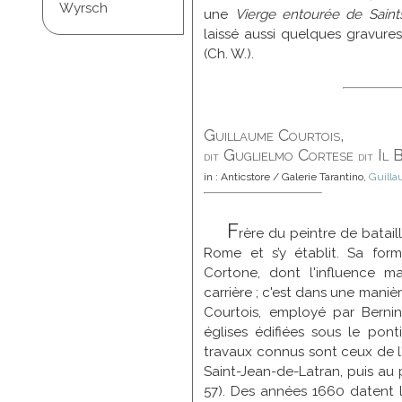
Wyrsch
une
Vierge entourée de Saint
laissé aussi quelques gravures
(Ch. W.).
Guillaume Courtois,
Guglielmo Cortese
Il 
dit
dit
in : Anticstore / Galerie Tarantino,
Guilla
F
rère du peintre de batail
Rome et s’y établit. Sa forma
Cortone, dont l'influence 
carrière ; c'est dans une maniè
Courtois, employé par Berni
églises édifiées sous le ponti
travaux connus sont ceux de l'ég
Saint-Jean-de-Latran, puis au p
57). Des années 1660 datent l