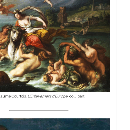
laume Courtois,
L'Enlèvement d'Europe
, coll. part.