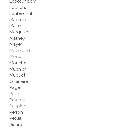
Lebœuf de V.
Lobrichon
Lunteschütz
Machard
Maire
Marquiset
Mathey
Mayer
Mazerand
Moreal
Mouchot
Muenier
Muguet
Ordinaire
Paget
Paillot
Pasteur
Paupion
Perron
Petua
Picard