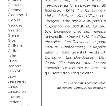
Nointel (Oise)
, 1861;
Tir à l'ar
Gerbaulet
(réexposé au Champ-de-Mars, 18
Gérôme
Souvenirs
(1866);
Le Factionnaire
Giacomotti
(1867);
L'Arrivée
,
villa d'Este
, en
Gigoux
Français ;
Fête officielle au palais 
Georges
l'Exposition de 1867
(1868);
Le vieu
Girardot
Son Eminence chez ses neveux
Grenier
Universelle :
L'Hiver
(1878);
Le Dépa
Gros
chevalier
;
Les Danseuses espagn
Guillemin
Lecture
;
Confidences
;
Un Repaire
Guillon
dans un parc
(éventail vendu 1.5
Heim
Consigne
;
Les Dévideuses
;
Dan
Hugo
Jeune fille lutinant des faucon
Isenbart
considérable d'autres oeuvres, ta
Janniot
qu'il serait trop long de citer.
Japy
Jeanneney
In :
Les Hommes célèbres et les
Lançon
de Franche-Comté. Du IVe siècle à no
Lancrenon
Laviron
Leblanc