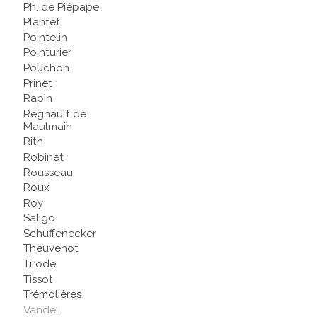
Ph. de Piépape
Plantet
Pointelin
Pointurier
Pouchon
Prinet
Rapin
Regnault de
Maulmain
Rith
Robinet
Rousseau
Roux
Roy
Saligo
Schuffenecker
Theuvenot
Tirode
Tissot
Trémolières
Vandel