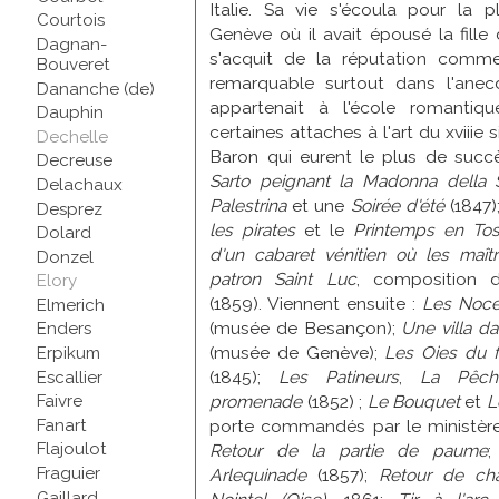
Italie. Sa vie s'écoula pour la 
Courtois
Genève où il avait épousé la fille 
Dagnan-
s'acquit de la réputation comme
Bouveret
remarquable surtout dans l'anecd
Dananche (de)
appartenait à l'école romantiq
Dauphin
certaines attaches à l'art du xviiie
Dechelle
Baron qui eurent le plus de succ
Decreuse
Sarto peignant la Madonna della 
Delachaux
Palestrina
et une
Soirée d'été
(1847)
Desprez
les pirates
et le
Printemps en To
Dolard
d'un cabaret vénitien où les maître
Donzel
patron Saint Luc
, composition de
Elory
(1859). Viennent ensuite :
Les Noc
Elmerich
(musée de Besançon);
Une villa da
Enders
(musée de Genève);
Les Oies du f
Erpikum
(1845);
Les Patineurs
,
La Pêch
Escallier
Faivre
promenade
(1852) ;
Le Bouquet
et
L
Fanart
porte commandés par le ministère d
Flajoulot
Retour de la partie de paume
Fraguier
Arlequinade
(1857);
Retour de ch
Gaillard