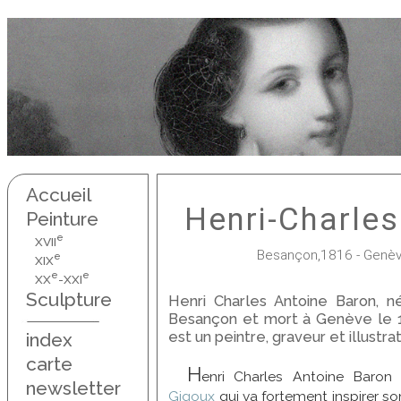
Accueil
Henri-Charle
Peinture
e
XVII
Besançon,1816 - Genèv
e
XIX
e
e
XX
-XXI
Sculpture
Henri Charles Antoine Baron, n
Besançon et mort à Genève le 
est un peintre, graveur et illustra
index
carte
H
enri Charles Antoine Baron
newsletter
Gigoux
qui va fortement inspirer so