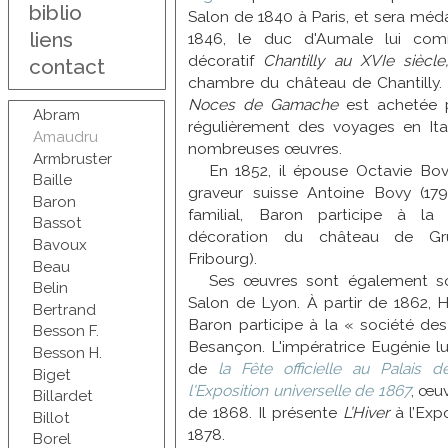
biblio
Salon de 1840 à Paris, et sera médai
liens
1846, le duc d'Aumale lui co
décoratif
Chantilly au XVIe siècl
contact
chambre du château de Chantilly. 
Noces de Gamache
est achetée pa
Abram
régulièrement des voyages en Itali
Amaudru
nombreuses œuvres.
Armbruster
En 1852, il épouse Octavie Bovy
Baille
graveur suisse Antoine Bovy (179
Baron
familial, Baron participe à la
Bassot
décoration du château de Gr
Bavoux
Fribourg).
Beau
Ses œuvres sont également s
Belin
Salon de Lyon. À partir de 1862, H
Bertrand
Baron participe à la « société de
Besson F.
Besançon. L'impératrice Eugénie l
Besson H.
de
la Fête officielle au Palais d
Biget
l'Exposition universelle de 1867
, œu
Billardet
de 1868. Il présente
L’Hiver
à l’Expo
Billot
1878.
Borel