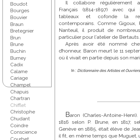
Il collabore régulièrement a
Boudot
Français (1814-1897) avec qui 
Bourges
tableaux et cofonde la re
Bouvier
contemporains. Comme Gigoux, F
Braun
Nanteuil, il produit de nombreus
Bretegnier
particulier pour l'atelier de Bertauts.
Brun
Après avoir été nommé chev
Brune
d’honneur, Baron meurt le 11 sept
Buchin
où il vivait en partie depuis son mar
Burney
Cadix
In :
Dictionnaire des Artistes et Ouvrie
Calame
Cariage
Champel
Chapuis
Chartran
Chifflet
Christophe
B
aron (Charles-Antoine-Henri
Chudant
1816 selon P. Brune, en 1817, s
Coindre
Genève en 1885, était élève de Jea
Conscience
il fit, en même temps que Muguet, 
Courbet