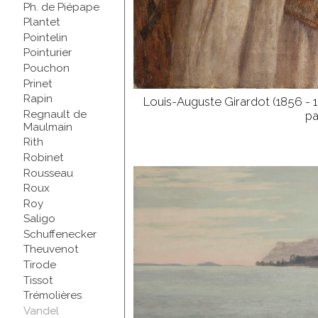
Ph. de Piépape
Plantet
Pointelin
Pointurier
Pouchon
Prinet
Rapin
Louis-Auguste Girardot (1856 - 
Regnault de
pa
Maulmain
Rith
Robinet
Rousseau
Roux
Roy
Saligo
Schuffenecker
Theuvenot
Tirode
Tissot
Trémolières
Vandel