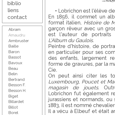
biblio
liens
• Lobrichon est l'élève d
En 1856, il commet un al
contact
format italien,
Histoire de 
garçon rêveur avec un gros
Abram
est l'auteur de portraits 
Amaudru
L'Album du Gaulois
.
Armbruster
Peintre d'histoire, de portr
Baille
en particulier pour ses co
Baron
Bassot
des enfants, largement re
Bavoux
forme de gravures, par la ma
Beau
Cie.
Belin
On peut ainsi citer les t
Bertrand
Luxembourg
,
Poucet et Ma
Besson F.
magasin de jouets
. Outr
Besson H.
Lobrichon fut également r
Biget
jurassiens et normands, ou 
Billardet
1883, il est nommé chevalier
Billot
Il a vécu à Elbeuf et était
Borel