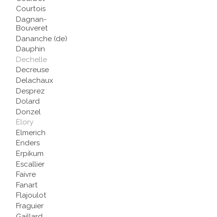
Courtois
Dagnan-
Bouveret
Dananche (de)
Dauphin
Dechelle
Decreuse
Delachaux
Desprez
Dolard
Donzel
Elory
Elmerich
Enders
Erpikum
Escallier
Faivre
Fanart
Flajoulot
Fraguier
Gaillard