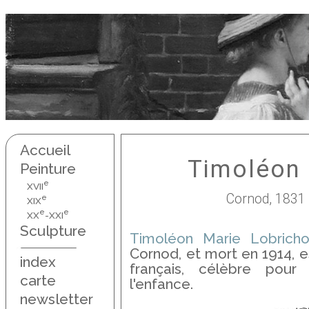
Accueil
Timoléon 
Peinture
e
XVII
Cornod, 1831 
e
XIX
e
e
XX
-XXI
Sculpture
Timoléon Marie Lobrich
Cornod, et mort en 1914, es
index
français, célèbre pour
carte
l'enfance.
newsletter