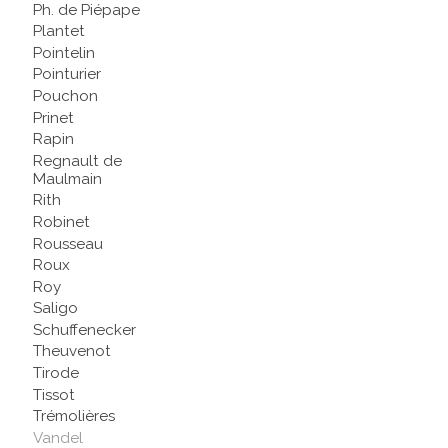
Ph. de Piépape
Plantet
Pointelin
Pointurier
Pouchon
Prinet
Rapin
Regnault de
Maulmain
Rith
Robinet
Rousseau
Roux
Roy
Saligo
Schuffenecker
Theuvenot
Tirode
Tissot
Trémolières
Vandel