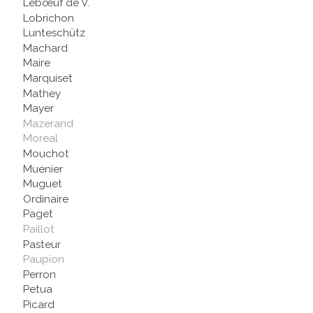
Lebœuf de V.
Lobrichon
Lunteschütz
Machard
Maire
Marquiset
Mathey
Mayer
Mazerand
Moreal
Mouchot
Muenier
Muguet
Ordinaire
Paget
Paillot
Pasteur
Paupion
Perron
Petua
Picard