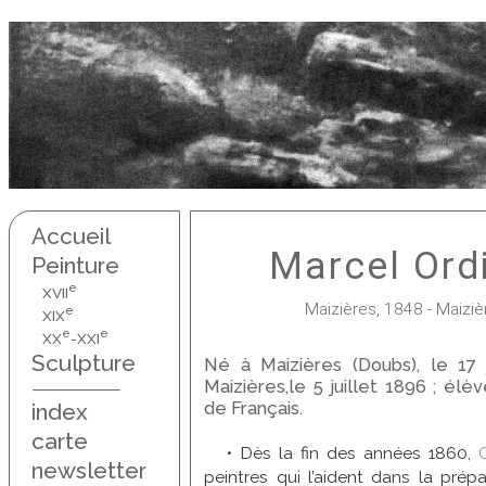
Accueil
Marcel Ord
Peinture
e
XVII
Maizières, 1848 - Maizi
e
XIX
e
e
XX
-XXI
Sculpture
Né à Maizières (Doubs), le 17 
Maizières,le 5 juillet 1896 ; él
de Français.
index
carte
• Dès la fin des années 1860,
newsletter
peintres qui l’aident dans la prépa