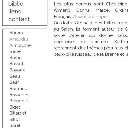
biblio
Les plus connus sont Chérubino
Armand Cornu, Marcel Ordinair
liens
Français,
Alexandre Rapin
.
contact
On doit à Ordinaire des toiles impo
au Salon. Ils forment autour de 
Abram
sorte d’atelier qui donne nai
Amaudru
comtoise de peinture. Surtout
Armbruster
reprennent des thèmes picturaux c
Baille
ceux-ci le ruisseau de la Brême et le
Baron
Bassot
Bavoux
Beau
Belin
Bertrand
Besson F.
Besson H.
Biget
Billardet
Billot
Borel