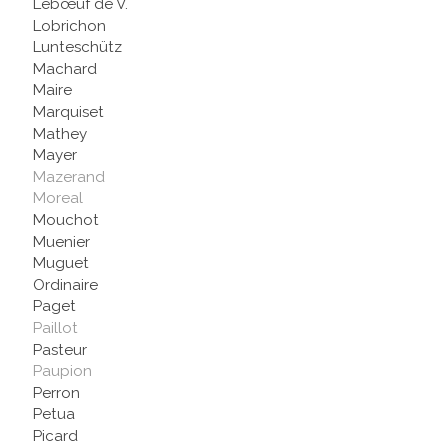
Lebœuf de V.
Lobrichon
Lunteschütz
Machard
Maire
Marquiset
Mathey
Mayer
Mazerand
Moreal
Mouchot
Muenier
Muguet
Ordinaire
Paget
Paillot
Pasteur
Paupion
Perron
Petua
Picard