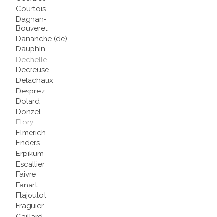
Courtois
Dagnan-
Bouveret
Dananche (de)
Dauphin
Dechelle
Decreuse
Delachaux
Desprez
Dolard
Donzel
Elory
Elmerich
Enders
Erpikum
Escallier
Faivre
Fanart
Flajoulot
Fraguier
Gaillard