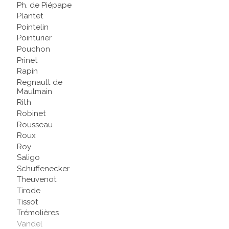
Ph. de Piépape
Plantet
Pointelin
Pointurier
Pouchon
Prinet
Rapin
Regnault de
Maulmain
Rith
Robinet
Rousseau
Roux
Roy
Saligo
Schuffenecker
Theuvenot
Tirode
Tissot
Trémolières
Vandel