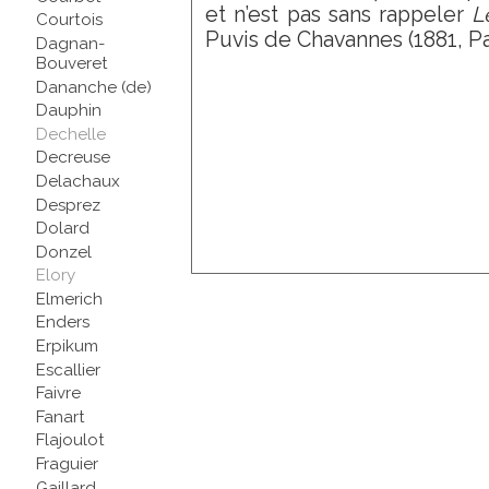
et n’est pas sans rappeler
L
Courtois
Puvis de Chavannes (1881, Pa
Dagnan-
Bouveret
Dananche (de)
Dauphin
Dechelle
Decreuse
Delachaux
Desprez
Dolard
Donzel
Elory
Elmerich
Enders
Erpikum
Escallier
Faivre
Fanart
Flajoulot
Fraguier
Gaillard