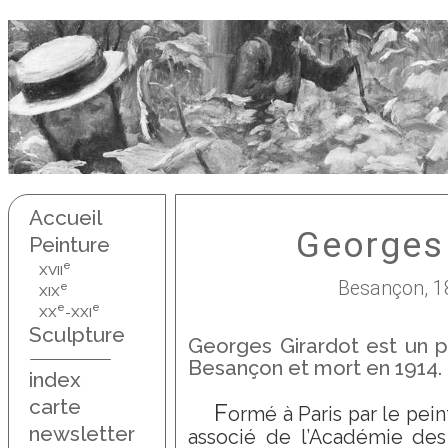
Accueil
Georges 
Peinture
e
XVII
Besançon, 18
e
XIX
e
e
XX
-XXI
Sculpture
Georges Girardot est un p
Besançon et mort en 1914.
index
carte
F
ormé à Paris par le pei
newsletter
associé de l’Académie des 