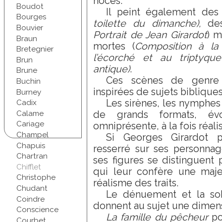
noces.
Boudot
Il peint également des 
Bourges
toilette du dimanche),
des 
Bouvier
Portrait de Jean Girardot
) m
Braun
mortes (
Composition à la
Bretegnier
l’écorché et au triptyque
Brun
antique)
.
Brune
Ces scènes de genre c
Buchin
inspirées de sujets biblique
Burney
Les sirènes, les nymphes
Cadix
Calame
de grands formats, év
Cariage
omniprésente, à la fois réali
Champel
Si Georges Girardot 
Chapuis
resserré sur ses personna
Chartran
ses figures se distinguent 
Chifflet
qui leur confère une maje
Christophe
réalisme des traits.
Chudant
Le dénuement et la sob
Coindre
donnent au sujet une dimens
Conscience
La famille du pêcheur
po
Courbet