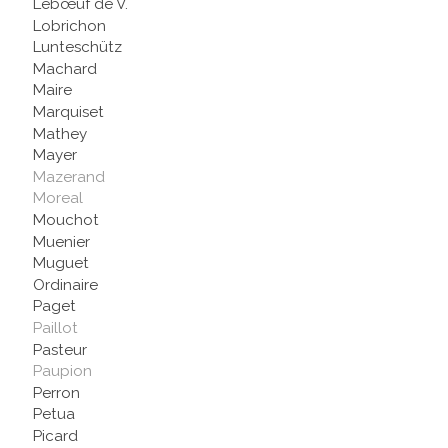
Lebœuf de V.
Lobrichon
Lunteschütz
Machard
Maire
Marquiset
Mathey
Mayer
Mazerand
Moreal
Mouchot
Muenier
Muguet
Ordinaire
Paget
Paillot
Pasteur
Paupion
Perron
Petua
Picard