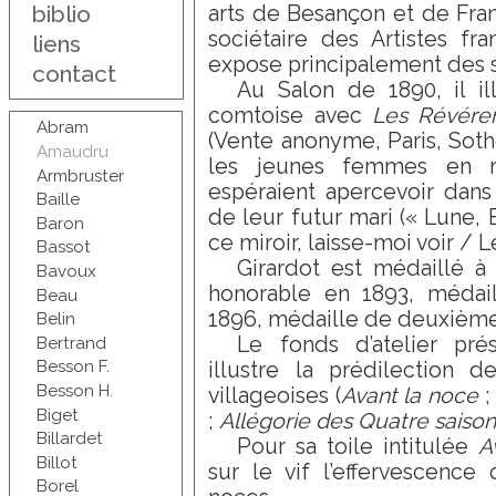
biblio
arts de Besançon et de Fra
sociétaire des Artistes fra
liens
expose principalement des 
contact
Au Salon de 1890, il i
comtoise avec
Les Révéren
Abram
(Vente anonyme, Paris, Sothe
Amaudru
les jeunes femmes en r
Armbruster
espéraient apercevoir dans 
Baille
de leur futur mari (« Lune, 
Baron
ce miroir, laisse-moi voir / L
Bassot
Girardot est médaillé à 
Bavoux
honorable en 1893, médail
Beau
1896, médaille de deuxième 
Belin
Le fonds d’atelier pré
Bertrand
Besson F.
illustre la prédilection d
Besson H.
villageoises (
Avant la noce
Biget
;
Allégorie des Quatre saison
Billardet
Pour sa toile intitulée
A
Billot
sur le vif l’effervescence
Borel