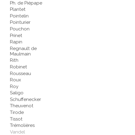
Ph. de Piépape
Plantet
Pointelin
Pointurier
Pouchon
Prinet
Rapin
Regnault de
Maulmain
Rith
Robinet
Rousseau
Roux
Roy
Saligo
Schuffenecker
Theuvenot
Tirode
Tissot
Trémolières
Vandel