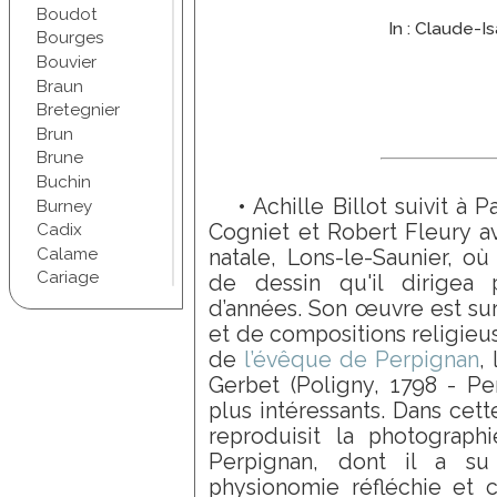
Boudot
In : Claude-I
Bourges
Bouvier
Braun
Bretegnier
Brun
Brune
Buchin
• Achille Billot suivit à
Burney
Cogniet et Robert Fleury av
Cadix
Calame
natale, Lons-le-Saunier, où
Cariage
de dessin qu'il dirigea 
Champel
d’années. Son œuvre est sur
Chapuis
et de compositions religieuse
Chartran
de
l’évêque de Perpignan
,
Chifflet
Gerbet (Poligny, 1798 - Per
Christophe
plus intéressants. Dans cet
Chudant
reproduisit la photograph
Coindre
Perpignan, dont il a su 
Conscience
physionomie réfléchie et
Courbet