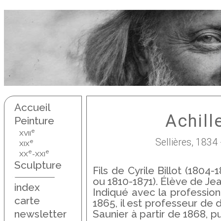
Accueil
Achille
Peinture
e
XVII
Sellières, 1834 
e
XIX
e
e
XX
-XXI
Sculpture
Fils de Cyrile Billot (1804-
ou 1810-1871). Élève de Je
index
Indiqué avec la profession 
carte
1865, il est professeur de 
newsletter
Saunier à partir de 1868, pui