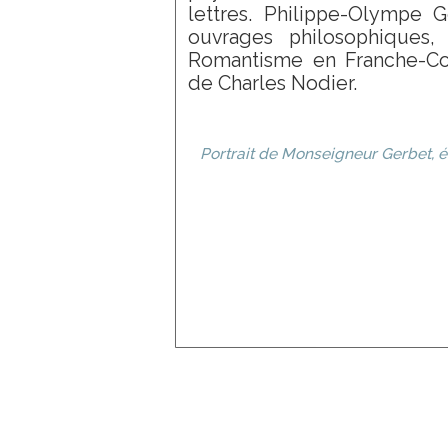
lettres. Philippe-Olympe G
Courtois
ouvrages philosophiques,
Dagnan-
Romantisme en Franche-Co
Bouveret
Dananche (de)
de Charles Nodier.
Dauphin
Dechelle
Decreuse
Portrait de Monseigneur Gerbet, 
Delachaux
Desprez
Dolard
Donzel
Elory
Elmerich
Enders
Erpikum
Escallier
Faivre
Fanart
Flajoulot
Fraguier
Gaillard