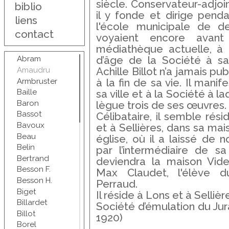
siècle. Conservateur-adjoi
biblio
il y fonde et dirige pend
liens
l'école municipale de de
contact
voyaient encore avant
médiathèque actuelle, à
d’âge de la Société à sa
Abram
Amaudru
Achille Billot n’a jamais pub
Armbruster
à la fin de sa vie. Il mani
Baille
sa ville et à la Société à la
Baron
lègue trois de ses œuvres.
Bassot
Célibataire, il semble rés
Bavoux
et à Sellières, dans sa mais
Beau
église, où il a laissé de
Belin
par l’intermédiaire de s
Bertrand
deviendra la maison Videl
Besson F.
Max Claudet, l'élève d
Besson H.
Perraud.
Biget
Il réside à Lons et à Sellière
Billardet
Société d’émulation du Jur
Billot
1920)
Borel