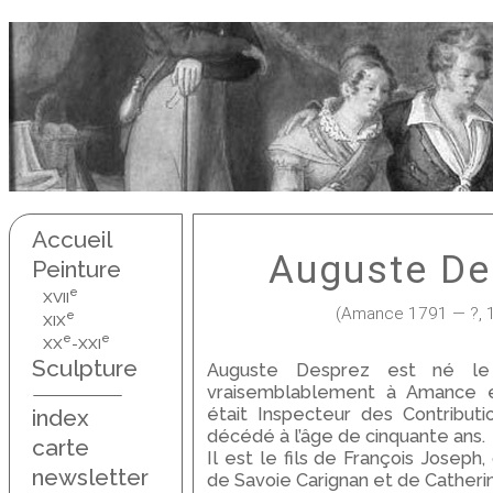
Accueil
Auguste De
Peinture
e
XVII
(Amance 1791 — ?, 
e
XIX
e
e
XX
-XXI
Sculpture
Auguste Desprez est né le 
vraisemblablement à Amance e
était Inspecteur des Contributio
index
décédé à l’âge de cinquante ans.
carte
Il est le fils de François Joseph,
newsletter
de Savoie Carignan et de Catherin