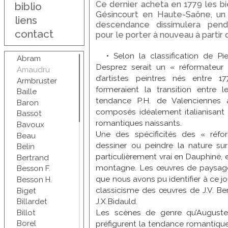
Ce dernier acheta en 1779 les bi
biblio
Gésincourt en Haute-Saône, un
liens
descendance dissimulera penda
contact
pour le porter à nouveau à partir 
• Selon la classification de Pi
Abram
Desprez serait un « réformateur 
Amaudru
d’artistes peintres nés entre 
Armbruster
formeraient la transition entre 
Baille
tendance P.H. de Valenciennes
Baron
composés idéalement italianisant e
Bassot
romantiques naissants.
Bavoux
Une des spécificités des « réfo
Beau
dessiner ou peindre la nature sur 
Belin
particulièrement vrai en Dauphiné, 
Bertrand
montagne. Les œuvres de paysag
Besson F.
que nous avons pu identifier à ce jo
Besson H.
classicisme des œuvres de J.V. Ber
Biget
J.X.Bidauld.
Billardet
Les scènes de genre qu’Auguste
Billot
préfigurent la tendance romantique p
Borel