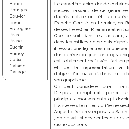
Le caractère animalier de certaine
Boudot
Bourges
succès naissant de ce genre ve
Bouvier
d’après nature ont été exécutées
Braun
Franche-Comté, en Lorraine, en Br
Bretegnier
de ses frères), en Rhénanie et en Su
Brun
Que ce soit dans les tableaux, a
Brune
dans les milliers de croquis d’après
Buchin
il ressort une ligne très minutieuse,
Burney
d’une précision quasi photographiq
Cadix
est totalement maîtrisée. L’art du
Calame
et de la représentation à tr
Cariage
d’objets,d’animaux, d’arbres ou de 
Champel
son graphisme.
Chapuis
On peut considérer qu’en main
Chartran
Desprez compterait parmi le
Chifflet
principaux mouvements qui domine
Christophe
France vers le milieu du 19ème siècl
Chudant
Auguste Desprez exposa au Salon e
Coindre
; on ne sait si des ventes ou des
Conscience
ces expositions.
Courbet