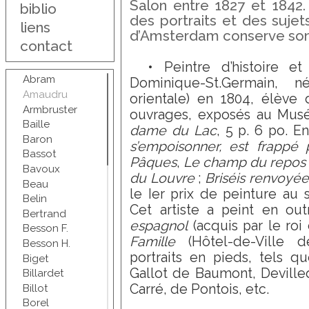
Salon entre 1827 et 1842. 
biblio
des portraits et des suj
liens
d’Amsterdam conserve son 
contact
• Peintre d’histoire et
Abram
Dominique-St.Germain, 
Amaudru
orientale) en 1804, élève 
Armbruster
ouvrages, exposés au Musé
Baille
dame du Lac
, 5 p. 6 po. E
Baron
s’empoisonner, est frappé
Bassot
Pâques
,
Le champ du repos d
Bavoux
du Louvre
;
Briséis renvoyée
Beau
le Ier prix de peinture au 
Belin
Cet artiste a peint en ou
Bertrand
espagnol
(acquis par le roi
Besson F.
Famille
(Hôtel-de-Ville d
Besson H.
portraits en pieds, tels 
Biget
Gallot de Baumont, Deville
Billardet
Carré, de Pontois, etc.
Billot
Borel