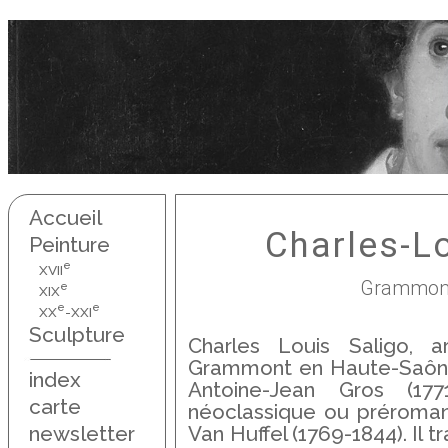
Accueil
Charles-Lo
Peinture
e
XVII
Grammont,
e
XIX
e
e
XX
-XXI
Sculpture
Charles Louis Saligo, a
Grammont en Haute-Saône, 
index
Antoine-Jean Gros (1771
carte
néoclassique ou préroman
newsletter
Van Huffel (1769-1844). Il t