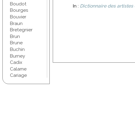
Boudot
In :
Dictionnaire des artistes 
Bourges
Bouvier
Braun
Bretegnier
Brun
Brune
Buchin
Burney
Cadix
Calame
Cariage
Champel
Chapuis
Chartran
Chifflet
Christophe
Chudant
Coindre
Conscience
Courbet