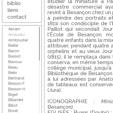
étudier la miniature à Pa
biblio
désastre commercial ayan
liens
revint à Besançon chez un p
contact
à peindre des portraits e
1811i son condisciple de l
Paillot qui secondait Jou
Abram
l'École de Besançon, mou
Amaudru
quatre enfants dans la misèr
Armbruster
attribuer, pendant quatre 
Baille
orphelins et au vieux Jour
Baron
(1815), il le remplaça dans 
Bassot
conserva, en même temps 
Bavoux
collège municipal, jusqu'à
Beau
Bibliothèque de Besançon 
Belin
Bertrand
à lui adressées par Anato
Besson F.
de tableaux est conservé
Besson H.
(Jura).
Biget
Billardet
ICONOGRAPHIE :
Mini
Billot
Besançon).
Borel
EGLISES : Byans (Doubs) :