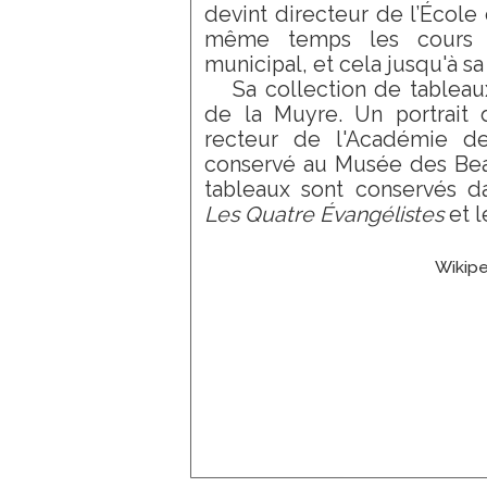
devint directeur de l’École
Gerbaulet
même temps les cours q
Gérôme
municipal, et cela jusqu'à sa
Giacomotti
Sa collection de tablea
Gigoux
de la Muyre. Un portrait 
Georges
recteur de l'Académie de
Girardot
conservé au Musée des Bea
Grenier
Gros
tableaux sont conservés da
Guillemin
Les Quatre Évangélistes
et 
Guillon
Heim
Wikipe
Hugo
Isenbart
Janniot
Japy
Jeanneney
Lançon
Lancrenon
Laviron
Leblanc