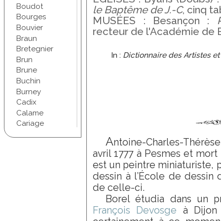
Boudot
le Baptême de J.-C
, cinq t
Bourges
MUSÉES : Besançon :
Bouvier
recteur de l'Académie de 
Braun
Bretegnier
In :
Dictionnaire des Artistes e
Brun
Brune
Buchin
Burney
Cadix
Calame
Cariage
Champel
A
ntoine-Charles-Thérèse 
Chapuis
avril 1777 à Pesmes et mort 
Chartran
est un peintre miniaturiste,
Chifflet
dessin à l’École de dessin 
Christophe
de celle-ci.
Chudant
Borel étudia dans un p
Coindre
Conscience
François Devosge
à Dijon 
Courbet