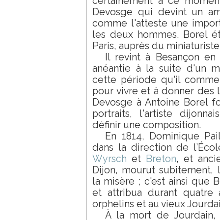
certainement à ce moment-
Courtois
Devosge qui devint un ami
Dagnan-
comme l'atteste une impor
Bouveret
les deux hommes. Borel étu
Dananche (de)
Paris, auprès du miniaturiste
Dauphin
Il revint à Besançon en
Dechelle
anéantie à la suite d'un m
Decreuse
cette période qu'il commen
Delachaux
pour vivre et à donner des l
Desprez
Devosge à Antoine Borel f
Dolard
portraits, l'artiste dijonn
Donzel
définir une composition.
Elory
Elmerich
En 1814, Dominique Pail
Enders
dans la direction de l’Éc
Erpikum
Wyrsch
et
Breton
, et anc
Escallier
Dijon, mourut subitement, l
Faivre
la misère ; c'est ainsi que B
Fanart
et attribua durant quatre
Flajoulot
orphelins et au vieux Jourdai
Fraguier
À la mort de Jourdain, 
Gaillard