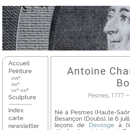
Accueil
Antoine Cha
Peinture
e
XVII
Bo
e
XIX
e
e
XX
-XXI
Pesmes, 1777 —
Sculpture
index
Né à Pesmes (Haute-Saône),
carte
Besançon (Doubs), le 6 juill
leçons de
Devosge
à l'é
newsletter