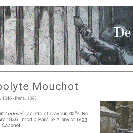
polyte Mouchot
, 1846 - Paris, 1893
e
xix
dit
Ludovic
), peintre et graveur,
s. Né
re 1846 ; mort à Paris, le 2 janvier 1893.
e Cabanel.