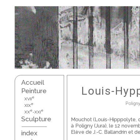
Accueil
Louis-Hyp
Peinture
e
XVII
Poligny
e
XIX
e
e
XX
-XXI
Sculpture
Mouchot (Louis-Hipppolyte, 
à Poligny (Jura), le 12 novemb
Elève de J.-C. Ballandrin et d
index