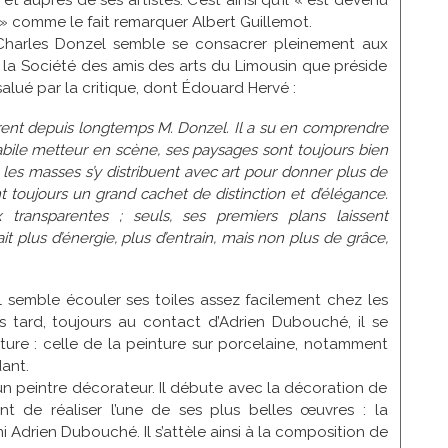
et auprès de ses artistes. C’est ainsi qu’il « est devenu
é » comme le fait remarquer Albert Guillemot.
 Charles Donzel semble se consacrer pleinement aux
 à la Société des amis des arts du Limousin que préside
salué par la critique, dont Édouard Hervé :
irent depuis longtemps M. Donzel. Il a su en comprendre
abile metteur en scène, ses paysages sont toujours bien
 les masses s’y distribuent avec art pour donner plus de
t toujours un grand cachet de distinction et d’élégance.
 transparentes ; seuls, ses premiers plans laissent
it plus d’énergie, plus d’entrain, mais non plus de grâce,
 semble écouler ses toiles assez facilement chez les
s tard, toujours au contact d’Adrien Dubouché, il se
ure : celle de la peinture sur porcelaine, notamment
ant.
un peintre décorateur. Il débute avec la décoration de
t de réaliser l’une de ses plus belles œuvres : la
 Adrien Dubouché. Il s’attèle ainsi à la composition de