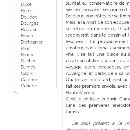
lauréat au conservatoire de mu
Billot
vie de musicien se poursuit 
Borel
Belgique aux côtés de sa fem
Boudot
Mais, à la mort de son épouse
Bourges
se retirer du monde du théâtr
Bouvier
reconvertit dans le dessin et 
Braun
lesquels il fut probablement 
Bretegnier
amateur, sans jamais vraimen
Brun
vite, il se fait une place au 
Brune
ouvre un atelier parisien rue 
Buchin
voyage alors beaucoup, en
Burney
Cadix
Auvergne, et participe à sa pr
Calame
Quatre ans plus tard, c’est au 
Cariage
fait ses premiers envois, ave
Champel
Haute-Vienne.
Chapuis
C’est le critique limousin Cami
Chartran
l’une des premières anecdot
Chifflet
l’artiste :
Christophe
J’ai bien présent à la m
Chudant
discussion que nous eûmes 
Coindre