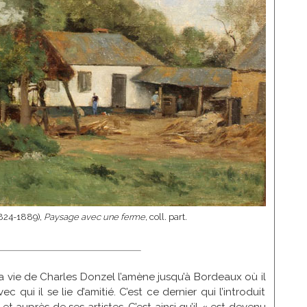
1824-1889),
Paysage avec une ferme
, coll. part.
 vie de Charles Donzel l’amène jusqu’à Bordeaux où il
qui il se lie d’amitié. C’est ce dernier qui l’introduit