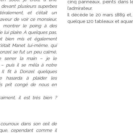
cinq panneaux, peints dans le 
, devant plusieurs superbes
l’admirateur.
éralement, et c’était un
Il décède le 20 mars 1889 et
saveur de voir ce monsieur,
quelque 120 tableaux et aquarel
t, montrer le poing à des
de lui plaire. A quelques pas,
nt bien mis et également
c’était Manet lui-même, qui
onzel se fut un peu calmé,
e serrer la main – je le
 – puis il se mêla à notre
. Il fit à Donzel quelques
se hasarda à plaider les
uis prit congé de nous en
iment, il est très bien ?
 courroux dans son œil de
que, cependant comme il