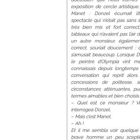
Conscience
exposition de cercle artistique
Courbet
Manet : Donzel écumait litt
Courtois
spectacle qui n’était pas sans 
Dagnan-
très bien mis et fort correc
Bouveret
tableaux qui n’avaient pas l’air 
Dananche (de)
un autre monsieur, égaleme
Dauphin
correct, souriait doucement : 
Dechelle
s’amusait beaucoup. Lorsque D
Decreuse
le peintre d’Olympia vint m
Delachaux
connaissais depuis longtemps
Desprez
conversation qui reprit alors
Dolard
concessions de politesse, 
Donzel
circonstances atténuantes, p
Elory
termes aimables et bien choisis.
Elmerich
– Quel est ce monsieur ? Vra
Enders
interrogea Donzel.
Erpikum
– Mais c’est Manet.
Escallier
– Ah !
Faivre
Et il me sembla voir quelque
Fanart
brave homme un peu scepti