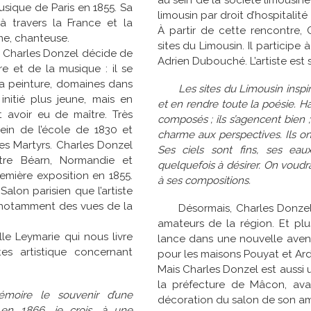
au sein de la société limousine 
sique de Paris en 1855. Sa
limousin par droit d’hospitalit
à travers la France et la
À partir de cette rencontre,
me, chanteuse.
sites du Limousin. Il participe
, Charles Donzel décide de
Adrien Dubouché. L’artiste est 
e et de la musique : il se
la peinture, domaines dans
Les sites du Limousin insp
initié plus jeune, mais en
et en rendre toute la poésie. H
t avoir eu de maître. Très
composés ; ils s’agencent bien ;
sein de l’école de 1830 et
charme aux perspectives. Ils on
des Martyrs. Charles Donzel
Ses ciels sont fins, ses eaux
tre Béarn, Normandie et
quelquefois à désirer. On voudra
emière exposition en 1855.
à ses compositions.
Salon parisien que l’artiste
c notamment des vues de la
Désormais, Charles Donzel
amateurs de la région. Et plu
lle Leymarie qui nous livre
lance dans une nouvelle avent
es artistique concernant
pour les maisons Pouyat et Ard
Mais Charles Donzel est aussi 
la préfecture de Mâcon, avan
émoire le souvenir d’une
décoration du salon de son ami
en 1866, je crois, à une