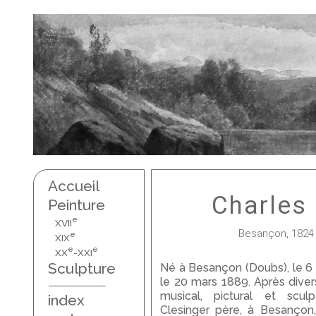
Accueil
Charles
Peinture
e
XVII
Besançon, 1824 -
e
XIX
e
e
XX
-XXI
Sculpture
Né à Besançon (Doubs), le 6 f
le 20 mars 1889. Après diver
musical, pictural et scul
index
Clesinger père, à Besançon, 