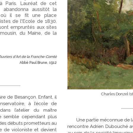
à Paris. Lauréat de cet
l abandonna aussitôt la
où il se fit une place
istes de l'Ecole de 1830.
sont empruntés aux sites
mousin, du Maine, de la
 Ouvriers d'Art de la Franche-Comté
Abbé Paul Brune, 1912
Charles Donzel (
ire de Besançon. Enfant, il
servatoire, à l’école de
ans l’atelier du maître
re semble cependant plus
Une partie méconnue de la
 des débuts prometteurs au
rencontre Adrien Dubouché avec 
e de violoniste et devient