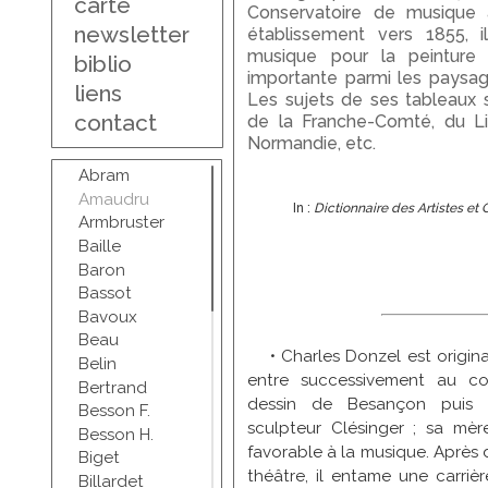
carte
Conservatoire de musique 
newsletter
établissement vers 1855, i
musique pour la peinture 
biblio
importante parmi les paysag
liens
Les sujets de ses tableaux 
contact
de la Franche-Comté, du Li
Normandie, etc.
Abram
Amaudru
In :
Dictionnaire des Artistes et
Armbruster
Baille
Baron
Bassot
Bavoux
Beau
• Charles Donzel est origina
Belin
entre successivement au con
Bertrand
dessin de Besançon puis d
Besson F.
sculpteur Clésinger ; sa mè
Besson H.
favorable à la musique. Après
Biget
théâtre, il entame une carrièr
Billardet