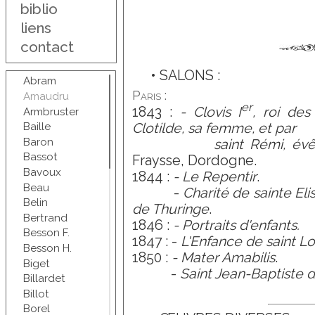
biblio
liens
contact
• SALONS :
Abram
Paris :
Amaudru
er
1843 :
- Clovis I
, roi des
Armbruster
Clotilde, sa femme, et par
Baille
Baron
saint Rémi, évêqu
Bassot
Fraysse, Dordogne.
Bavoux
1844 :
- Le Repentir
.
Beau
-
Charité de sainte El
Belin
de Thuringe
.
Bertrand
1846 :
- Portraits d'enfants.
Besson F.
1847 : -
L'Enfance de saint Lo
Besson H.
1850 :
- Mater Amabilis
.
Biget
-
Saint Jean-Baptiste d
Billardet
Billot
Borel