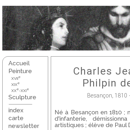
Accueil
Charles Je
Peinture
e
XVII
Philpin d
e
XIX
e
e
XX
-XXI
Besançon, 1810 
Sculpture
index
Né à Besançon en 1810 ; mor
carte
d'infanterie, démission
artistiques ; élève de Paul
newsletter