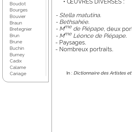
• ŒUVRES DIVERSES :
Boudot
Bourges
- Stella matutina
.
Bouvier
- Bethsahée
.
Braun
me
- M
de Piépape
, deux port
Bretegnier
me
- M
Léonce de Piépape
.
Brun
- Paysages.
Brune
Buchin
- Nombreux portraits.
Burney
Cadix
Calame
In :
Dictionnaire des Artistes e
Cariage
Champel
Chapuis
Chartran
Chifflet
Christophe
Chudant
Coindre
Conscience
Courbet