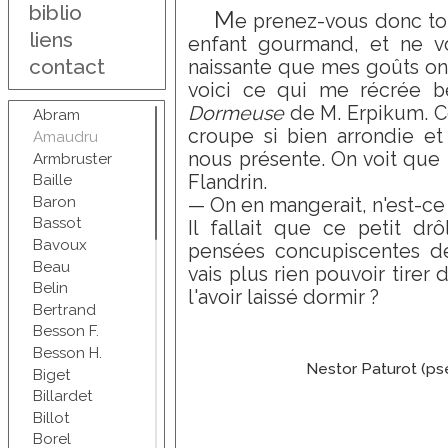
biblio
M
e prenez-vous donc tou
liens
enfant gourmand, et ne v
contact
naissante que mes goûts on
voici ce qui me récrée be
Dormeuse
de M. Erpikum. 
Abram
croupe si bien arrondie et
Amaudru
nous présente. On voit que
Armbruster
Flandrin.
Baille
Baron
— On en mangerait, n'est-ce 
Bassot
Il fallait que ce petit drô
Bavoux
pensées concupiscentes de
Beau
vais plus rien pouvoir tirer
Belin
l'avoir laissé dormir ?
Bertrand
Besson F.
Besson H.
Nestor Paturot (pse
Biget
Billardet
Billot
Borel