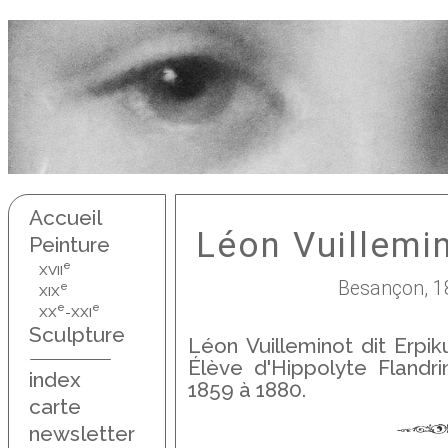
Accueil
Léon Vuillemin
Peinture
e
XVII
Besançon, 18
e
XIX
e
e
XX
-XXI
Sculpture
Léon Vuilleminot dit Erpik
Élève d'Hippolyte Flandri
index
1859 à 1880.
carte
newsletter