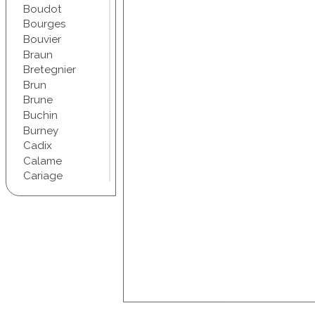
Boudot
Bourges
Bouvier
Braun
Bretegnier
Brun
Brune
Buchin
Burney
Cadix
Calame
Cariage
Champel
Chapuis
Chartran
Chifflet
Christophe
Chudant
Coindre
Conscience
Courbet