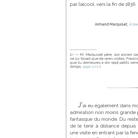
Petua
par l’alcool, vers la fin de 1836.
Picard
Ph. de Piépape
Plantet
Armand Marquiset,
À tra
Pointelin
Pointurier
Pouchon
Prinet
1)
↑
— M. Marquiset père, son ancien cam
Rapin
ne lui faisait que de rares visites, Franci
que tu demeures à dix-sept petits verr
Regnault de
temps
,
page 220.
)
Maulmain
Rith
Robinet
Rousseau
Roux
Roy
J'
ai eu également dans mo
Saligo
admiration non moins grande pou
Schuffenecker
fantasque du monde. Du reste
Theuvenot
de le tenir à distance depuis un
Tirode
une visite en entrant par la fenê
Tissot