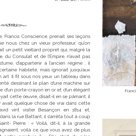
, Francis Conscience, prenait ses leçons
 nous chez un vieux professeur, qu’on
it un petit vieillard propret qui, malgré la
, du Consulat et de l’Empire, n’avait pas
tume, d’appartenir à l’ancien régime ; il
ertaine habileté, mais ignorait jusqu’aux
 art. Il fit sous nos yeux un tableau dans
enté dessinant le plan d’une machine sur
ide d’un porte-crayon en or et d’un élégant
Franc
yait cette œuvre, disait-il en se pâmant, il
l y avait quelque chose de vrai dans cette
avid vint visiter Besançon en 1814 et,
ans la rue Battant, il s’arrêta tout à coup
int- Pierre : « Voilà, dit-il, à la grande
agnaient, voilà ce que vous avez de plus