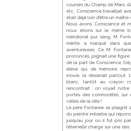
courses du Champ de Mars, dan
Conscience
etc., Conscience travaillait av
Courbet
était déjà loin d’être un maître 
Courtois
Nous avons, Conscience et moi
Dagnan-
Bouveret
nous étions sur le même ba
Dananche (de)
méridional pur sang, M. Fonta
Dauphin
mérite, a marqué dans que
Dechelle
aventureuses. Ce M. Fontani
Decreuse
prononcés, joignait une figure 
Delachaux
de la part de Conscience, l’ob
Desprez
élève qui, de mémoire, repro
Dolard
inouïe, la dessinait partout,
Donzel
blanc, tantôt au crayon ro
Elory
rencontrait ; on voyait notre
Elmerich
portes des commodités, sur c
Enders
celles de la ville !
Erpikum
Le père Fontanier se plaignit 
Escallier
du peintre imberbe qui répondai
Faivre
jusqu’au jour où il fut pris 
Fanart
l’éternelle charge sur une des 