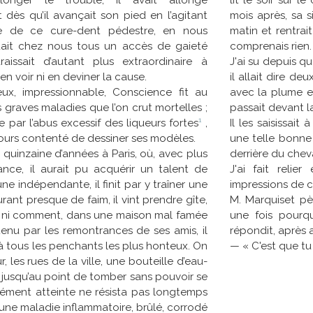
lit le soir sur l
longer le trouble, il avait allongé
mois après, sa s
ès qu’il avançait son pied en l’agitant
matin et rentrai
ue de ce cure-dent pédestre, en nous
comprenais rien.
uait chez nous tous un accès de gaieté
J'ai su depuis q
issait d’autant plus extraordinaire à
il allait dire de
 en voir ni en deviner la cause.
avec la plume et
ux, impressionnable, Conscience fit au
passait devant l
 graves maladies que l’on crut mortelles ;
1
Il les saisissait
te par l’abus excessif des liqueurs fortes
,
une telle bonne
ujours contenté de dessiner ses modèles.
derrière du cheva
quinzaine d’années à Paris, où, avec plus
J'ai fait relie
nce, il aurait pu acquérir un talent de
impressions de c
une indépendante, il finit par y traîner une
M. Marquiset pè
urant presque de faim, il vint prendre gîte,
une fois pourquo
i ni comment, dans une maison mal famée
répondit, après 
etenu par les remontrances de ses amis, il
— « C'est que tu
tous les penchants les plus honteux. On
r, les rues de la ville, une bouteille d’eau-
 jusqu’au point de tomber sans pouvoir se
dément atteinte ne résista pas longtemps
d’une maladie inflammatoire, brûlé, corrodé