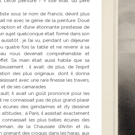
 cette peinture ? » Elle était du père
ste sous le nom de Francis, devint plus
était né avec le génie de la peinture. Doué
ception et d’une étonnante prestesse de
’un sujet quelconque était formé dans son
le aussitôt ; je l’ai vu, pendant un déjeuner
 ou quatre fois la table et ne revenir à sa
eau nous devenait compréhensible et
effet. Sa main était aussi habile que sa
leusement ; il avait, de plus, de l’esprit
ation des plus originaux, dont il donna
sissant avec une rare finesse les travers,
s et de ses camarades.
ault, il avait un goût prononcé pour les
 il ne connaissait pas de plus grand plaisir
 écuries des gendarmes et d’y dessiner
attitudes ; à Paris, il assistait exactement
connaissait les plus belles écuries des
ermain, de la Chaussée d’Antin et du
n prenant des croquis dans les haras, aux