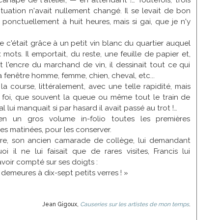
e canapé de l'atelier, — en attendant !… Toutefois, trois
ituation n'avait nullement changé. Il se levait de bon
t ponctuellement à huit heures, mais si gai, que je n'y
ue c'était grâce à un petit vin blanc du quartier auquel
ux mots. Il emportait, du reste, une feuille de papier et,
 l'encre du marchand de vin, il dessinait tout ce qui
a fenêtre homme, femme, chien, cheval, etc...
 à la course, littéralement, avec une telle rapidité, mais
 foi, que souvent la queue ou même tout le train de
l lui manquait si par hasard il avait passé au trot !…
r en un gros volume in-folio toutes les premières
es matinées, pour les conserver.
re, son ancien camarade de collège, lui demandant
i il ne lui faisait que de rares visites, Francis lui
avoir compté sur ses doigts :
 demeures à dix-sept petits verres ! »
Jean Gigoux,
Causeries sur les artistes de mon temps
.