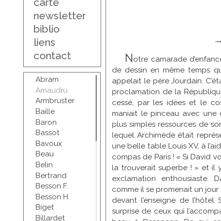
carte
newsletter
biblio
liens
contact
N
otre camarade d’enfance
de dessin en même temps que
Abram
appelait le père Jourdain. C’éta
Amaudru
proclamation de la République
Armbruster
cessé, par les idées et le cos
Baille
maniait le pinceau avec une c
Baron
plus simples ressources de son
Bassot
lequel Archimède était représ
Bavoux
une belle table Louis XV, à l’a
Beau
compas de Paris ! « Si David vo
Belin
la trouverait superbe ! » et i
Bertrand
exclamation enthousiaste. D
Besson F.
comme il se promenait un jour d
Besson H.
devant l’enseigne de l’hôtel Sa
Biget
surprise de ceux qui l’accomp
Billardet