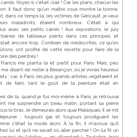
 carrés. Voyez si c'était clair ! Car les plans, chacun les
on. Il faut donc qu'un maître vous montre la bonne.
 dans ce temps-là, les victimes de Géricault, je veux
teurs maladroits, étaient nombreux. C'était à qui
us avec ses petits carrés ! Aux expositions, le jury
ntaines de tableaux peints dans ces principes, et
estait encore trop. Combien de médiocrités, ce qu'on
ûtons, ont profité de cette recette pour faire de la
oire des peintres !
Francis me planta là et partit pour Paris. Mais, peu
it, me disant de rester à Besançon, où je vivrais heureux
aits ; car, à Paris, les plus grands artistes végétaient et
 de faim, tant le goût de la peinture était en
es de là, quand je fus moi-même à Paris, je retrouvai
 vint me surprendre un beau matin, portant sa pierre
us le bras. Je demeurais alors quai Malaquais. Il se mit
éjeuner ; toujours gai et toujours prodiguant les
me c'était la mode alors. À la fin, il m'avoua qu'il
hez lui et qu'il ne savait où aller percher ! On lui fit un