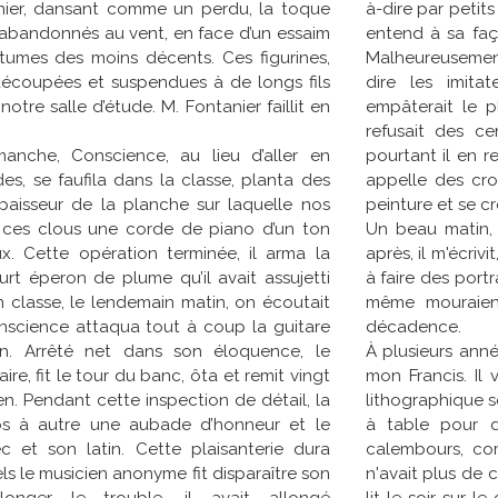
à-dire par petits
nier, dansant comme un perdu, la toque
entend à sa faç
obe abandonnés au vent, en face d’un essaim
Malheureusement,
umes des moins décents. Ces figurines,
dire les imita
découpées et suspendues à de longs fils
empâterait le pl
tre salle d’étude. M. Fontanier faillit en
refusait des ce
pourtant il en r
manche, Conscience, au lieu d’aller en
appelle des cro
, se faufila dans la classe, planta des
peinture et se cr
épaisseur de la planche sur laquelle nos
Un beau matin, 
 ces clous une corde de piano d’un ton
après, il m'écriv
x. Cette opération terminée, il arma la
à faire des portr
urt éperon de plume qu’il avait assujetti
même mouraient
n classe, le lendemain matin, on écoutait
décadence.
onscience attaqua tout à coup la guitare
À plusieurs anné
n. Arrêté net dans son éloquence, le
mon Francis. Il
re, fit le tour du banc, ôta et remit vingt
lithographique so
rien. Pendant cette inspection de détail, la
à table pour d
ps à autre une aubade d’honneur et le
calembours, com
 et son latin. Cette plaisanterie dura
n'avait plus de c
ls le musicien anonyme fit disparaître son