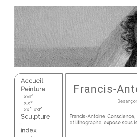
Accueil
Francis-An
Peinture
e
XVII
Besançon,
e
XIX
e
e
XX
-XXI
Sculpture
Francis-Antoine Conscience, 
et lithographe, expose sous l
index