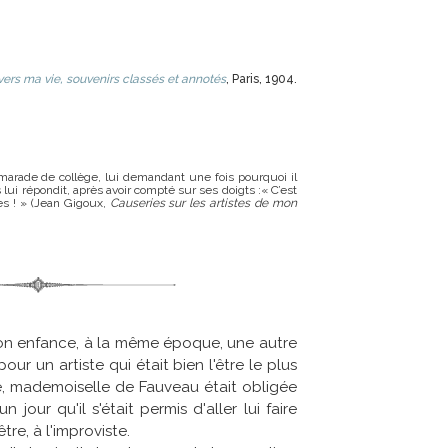
vers ma vie, souvenirs classés et annotés
, Paris, 1904.
arade de collège, lui demandant une fois pourquoi il
s lui répondit, après avoir compté sur ses doigts :« C’est
es ! » (Jean Gigoux,
Causeries sur les artistes de mon
n enfance, à la même époque, une autre
r un artiste qui était bien l'être le plus
, mademoiselle de Fauveau était obligée
 jour qu'il s'était permis d'aller lui faire
tre, à l'improviste.