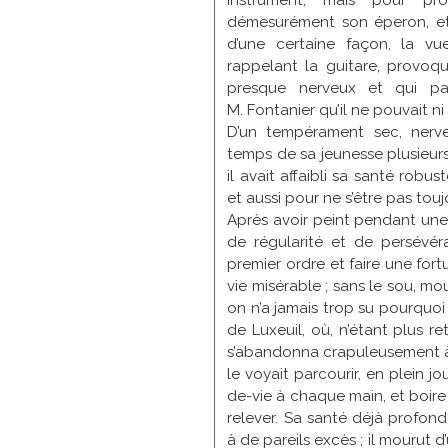
instrument, mais pour pro
Laviron
démesurément son éperon, et d
Leblanc
d’une certaine façon, la v
Lebœuf de V.
rappelant la guitare, provoq
Lobrichon
presque nerveux et qui para
Lunteschütz
M. Fontanier qu’il ne pouvait ni
Machard
D’un tempérament sec, nerve
Maire
temps de sa jeunesse plusieurs
Marquiset
il avait affaibli sa santé robus
Mathey
et aussi pour ne s’être pas to
Mayer
Après avoir peint pendant une 
Mazerand
de régularité et de persévéra
Moreal
premier ordre et faire une fort
Mouchot
vie misérable ; sans le sou, mo
Muenier
on n’a jamais trop su pourquo
Muguet
de Luxeuil, où, n’étant plus r
Ordinaire
Paget
s’abandonna crapuleusement à 
Paillot
le voyait parcourir, en plein jou
Pasteur
de-vie à chaque main, et boire
Paupion
relever. Sa santé déjà profon
Perron
à de pareils excès ; il mourut 