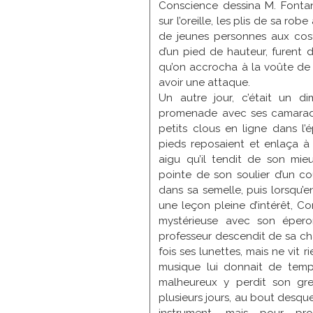
Flajoulot
Conscience dessina M. Fonta
Fraguier
sur l’oreille, les plis de sa r
Gaillard
de jeunes personnes aux cost
Gerbaulet
d’un pied de hauteur, furent 
Gérôme
qu’on accrocha à la voûte de no
Giacomotti
avoir une attaque.
Gigoux
Un autre jour, c’était un di
Georges
promenade avec ses camarades
Girardot
petits clous en ligne dans l’
Grenier
pieds reposaient et enlaça à
Gros
aigu qu’il tendit de son mieu
Guillemin
pointe de son soulier d’un co
Guillon
dans sa semelle, puis lorsqu’e
Heim
une leçon pleine d’intérêt, C
Hugo
mystérieuse avec son épero
Isenbart
professeur descendit de sa chai
Janniot
fois ses lunettes, mais ne vit 
Japy
musique lui donnait de tem
Jeanneney
malheureux y perdit son grec
Lançon
plusieurs jours, au bout desque
Lancrenon