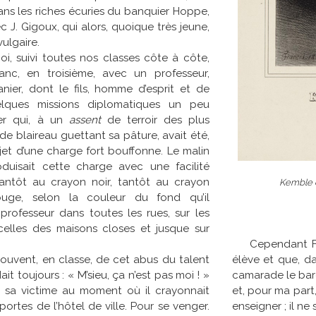
s les riches écuries du banquier Hoppe,
ec J. Gigoux, qui alors, quoique très jeune,
vulgaire.
, suivi toutes nos classes côte à côte,
nc, en troisième, avec un professeur,
nier, dont le fils, homme d’esprit et de
lques missions diplomatiques un peu
er qui, à un
assent
de terroir des plus
de blaireau guettant sa pâture, avait été,
jet d’une charge fort bouffonne. Le malin
duisait cette charge avec une facilité
 tantôt au crayon noir, tantôt au crayon
Kemble e
uge, selon la couleur du fond qu’il
 professeur dans toutes les rues, sur les
elles des maisons closes et jusque sur
Cependant Fra
élève et que, d
souvent, en classe, de cet abus du talent
camarade le ba
t toujours : « M’sieu, ça n’est pas moi ! »
et, pour ma part
par sa victime au moment où il crayonnait
enseigner ; il ne
portes de l’hôtel de ville. Pour se venger.