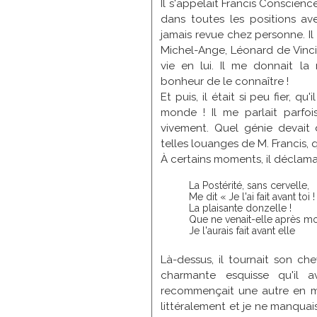
Il s'appelait Francis Conscienc
Trémolières
dans toutes les positions ave
Vandel
jamais revue chez personne. Il 
Vermeillet
Michel-Ange, Léonard de Vinci,
Vernier
vie en lui. Il me donnait 
Viennet
bonheur de le connaître !
Vignon
Et puis, il était si peu fier, 
Wislin
monde ! Il me parlait parfois
vivement. Quel génie devait 
telles louanges de M. Francis, q
À certains moments, il déclama
La Postérité, sans cervelle,
Me dit « Je l'ai fait avant toi !
La plaisante donzelle !
Que ne venait-elle après mo
Je l'aurais fait avant elle
Là-dessus, il tournait son ch
charmante esquisse qu'il a
recommençait une autre en ma 
littéralement et je ne manquai