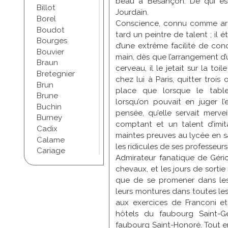
beau à Besançon. De qui est
Billot
Jourdain.
Borel
Conscience, connu comme arti
Boudot
tard un peintre de talent ; il 
Bourges
d’une extrême facilité de con
Bouvier
main, dès que l’arrangement d
Braun
cerveau, il le jetait sur la toi
Bretegnier
chez lui à Paris, quitter trois
Brun
place que lorsque le tabl
Brune
lorsqu’on pouvait en juger l’
Buchin
pensée, qu’elle servait merveil
Burney
comptant et un talent d’imit
Cadix
maintes preuves au lycée en sai
Calame
les ridicules de ses professeur
Cariage
Admirateur fanatique de Géric
Champel
chevaux, et les jours de sortie
Chapuis
que de se promener dans les
Chartran
leurs montures dans toutes les 
Chifflet
aux exercices de Franconi et 
Christophe
hôtels du faubourg Saint-G
Chudant
faubourg Saint-Honoré. Tout e
Coindre