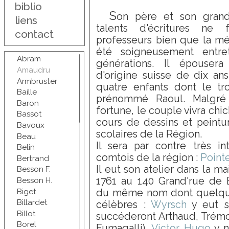
biblio
S
on père et son grand
liens
talents d'écritures ne 
contact
professeurs bien que la mé
été soigneusement entre
Abram
générations. Il épouser
Amaudru
d'origine suisse de dix an
Armbruster
quatre enfants dont le tr
Baille
prénommé Raoul. Malgré 
Baron
fortune, le couple vivra ch
Bassot
cours de dessins et peintu
Bavoux
scolaires de la Région.
Beau
Il sera par contre très in
Belin
comtois de la région :
Pointe
Bertrand
Il eut son atelier dans la m
Besson F.
1761 au 140 Grand'rue de B
Besson H.
Biget
du même nom dont quelque
Billardet
célèbres :
Wyrsch
y eut so
Billot
succéderont Arthaud, Trémo
Borel
Fumagalli),
Victor Hugo
y n