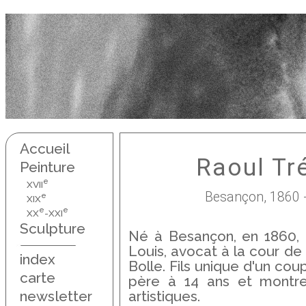
Accueil
Raoul Tr
Peinture
e
XVII
Besançon, 1860 
e
XIX
e
e
XX
-XXI
Sculpture
Né à Besançon, en 1860, R
Louis, avocat à la cour d
index
Bolle. Fils unique d'un coup
carte
père à 14 ans et montre
newsletter
artistiques.