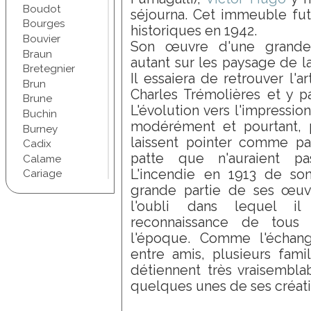
Boudot
séjourna. Cet immeuble fu
Bourges
historiques en 1942.
Bouvier
Son œuvre d'une grande q
Braun
autant sur les paysage de la
Bretegnier
Il essaiera de retrouver l'a
Brun
Charles Trémolières et y pa
Brune
L'évolution vers l'impressio
Buchin
modérément et pourtant, p
Burney
laissent pointer comme pa
Cadix
patte que n'auraient pa
Calame
L'incendie en 1913 de son 
Cariage
Champel
grande partie de ses œuv
Chapuis
l'oubli dans lequel i
Chartran
reconnaissance de tous 
Chifflet
l'époque. Comme l'échang
Christophe
entre amis, plusieurs fami
Chudant
détiennent très vraisembla
Coindre
quelques unes de ses créati
Conscience
Courbet