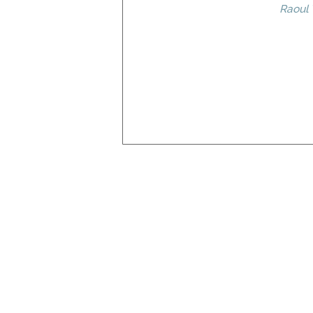
Raoul 
Courtois
Dagnan-
Bouveret
Dananche (de)
Dauphin
Dechelle
Decreuse
Delachaux
Desprez
Dolard
Donzel
Elory
Elmerich
Enders
Erpikum
Escallier
Faivre
Fanart
Flajoulot
Fraguier
Gaillard