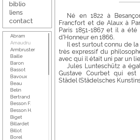
biblio
liens
Né en 1822 à Besançon,
contact
Francfort et de Alaux à Par
Paris 1851-1867 et il a été
Abram
d'Honneur en 1866.
Amaudru
Il est surtout connu de la
Armbruster
très expressif du philosop
Baille
avec qui il était uni par un li
Baron
Jules Lunteschütz a éga
Bassot
Gustave Courbet qui est 
Bavoux
Städel (Städelsches Kunstinst
Beau
Belin
Bertrand
Besson F.
Besson H.
Biget
Billardet
Billot
Borel