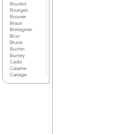
Boudot
Bourges
Bouvier
Braun
Bretegnier
Brun
Brune
Buchin
Burney
Cadix
Calame
Cariage
Champel
Chapuis
Chartran
Chifflet
Christophe
Chudant
Coindre
Conscience
Courbet