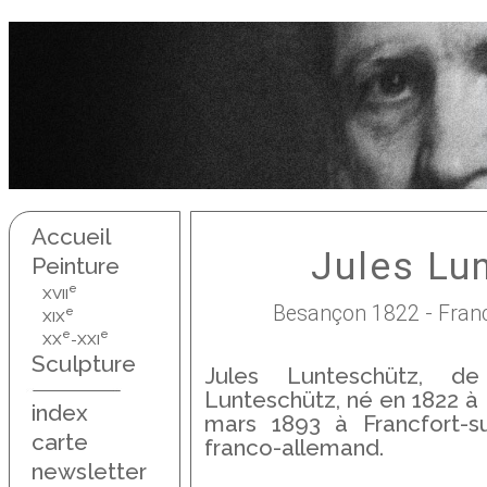
Accueil
Jules Lu
Peinture
e
XVII
Besançon 1822 - Franc
e
XIX
e
e
XX
-XXI
Sculpture
Jules Lunteschütz, d
Lunteschütz, né en 1822 à
index
mars 1893 à Francfort-su
carte
franco-allemand.
newsletter