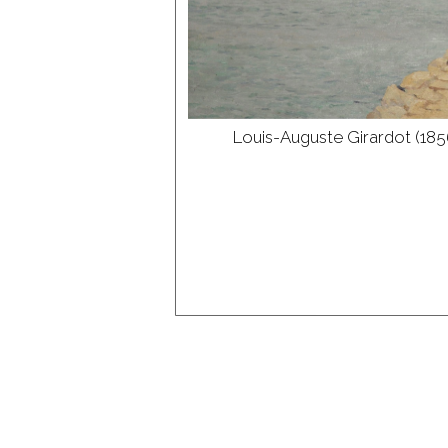
Vermeillet
Vernier
Viennet
Vignon
Wislin
Louis-Auguste Girardot (185