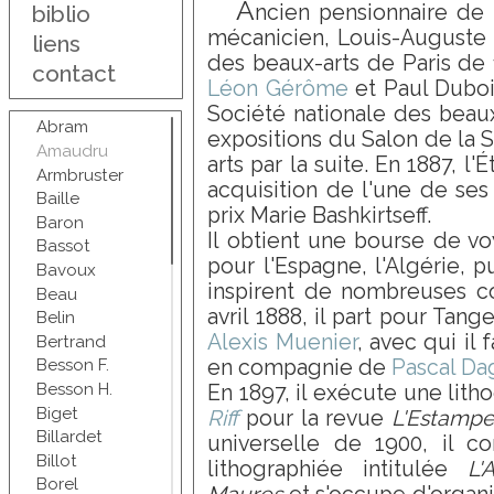
A
ncien pensionnaire de l
biblio
mécanicien, Louis-Auguste Gi
liens
des beaux-arts de Paris de
contact
Léon Gérôme
et Paul Dubois
Société nationale des beaux
Abram
expositions du Salon de la 
Amaudru
arts par la suite. En 1887, l'
Armbruster
acquisition de l'une de ses 
Baille
prix Marie Bashkirtseff.
Baron
Il obtient une bourse de vo
Bassot
pour l'Espagne, l'Algérie, p
Bavoux
inspirent de nombreuses co
Beau
avril 1888, il part pour Tang
Belin
Alexis Muenier
, avec qui il
Bertrand
en compagnie de
Pascal Da
Besson F.
Besson H.
En 1897, il exécute une lith
Biget
Riff
pour la revue
L'Estamp
Billardet
universelle de 1900, il c
Billot
lithographiée intitulée
L'
Borel