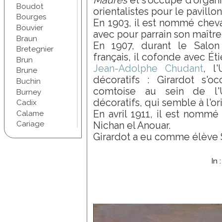
Maures
et s'occupe d'organi
Boudot
orientalistes pour le pavillon
Bourges
En 1903, il est nommé cheva
Bouvier
avec pour parrain son maît
Braun
En 1907, durant le Salon 
Bretegnier
français, il cofonde avec Ét
Brun
Jean-Adolphe Chudant
, l
Brune
décoratifs : Girardot s'o
Buchin
comtoise au sein de l'
Burney
décoratifs, qui semble à l'
Cadix
En avril 1911, il est nommé 
Calame
Cariage
Nichan el Anouar.
Champel
Girardot a eu comme élève 
Chapuis
Chartran
In 
Chifflet
Christophe
Chudant
Coindre
Conscience
Courbet