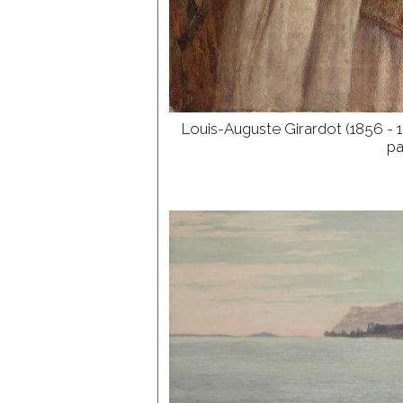
Ph. de Piépape
Plantet
Pointelin
Pointurier
Pouchon
Prinet
Rapin
Louis-Auguste Girardot (1856 - 
Regnault de
pa
Maulmain
Rith
Robinet
Rousseau
Roux
Roy
Saligo
Schuffenecker
Theuvenot
Tirode
Tissot
Trémolières
Vandel