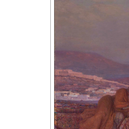
Courtois
Dagnan-
Bouveret
Dananche (de)
Dauphin
Dechelle
Decreuse
Delachaux
Desprez
Dolard
Donzel
Elory
Elmerich
Enders
Erpikum
Escallier
Faivre
Fanart
Flajoulot
Fraguier
Gaillard