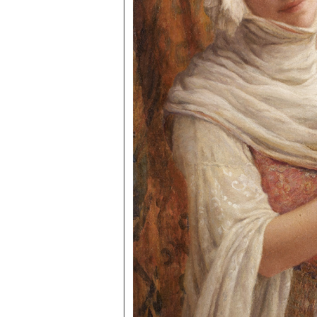
Lebœuf de V.
Lobrichon
Lunteschütz
Machard
Maire
Marquiset
Mathey
Mayer
Mazerand
Moreal
Mouchot
Muenier
Muguet
Ordinaire
Paget
Paillot
Pasteur
Paupion
Perron
Petua
Picard