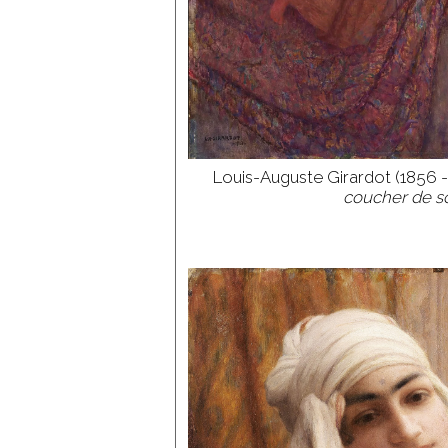
Gerbaulet
Gérôme
Giacomotti
Gigoux
Georges
Girardot
Grenier
Gros
Louis-Auguste Girardot (1856 -
Guillemin
coucher de so
Guillon
Heim
Hugo
Isenbart
Janniot
Japy
Jeanneney
Lançon
Lancrenon
Laviron
Leblanc